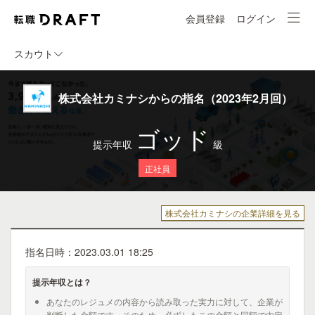
会員登録
ログイン
スカウト
株式会社カミナシからの指名（2023年2月回）
ゴッド
提示年収
級
正社員
株式会社カミナシの企業詳細を見る
指名日時：2023.03.01 18:25
提示年収とは？
あなたのレジュメの内容から読み取った実力に対して、企業が
判断した金額です。そのため、必ずしもこの金額と同額で内定