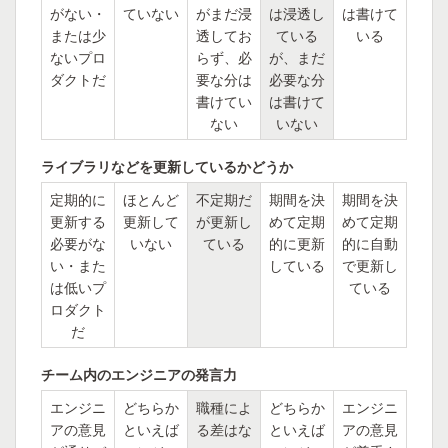
がない・
ていない
がまだ浸
は浸透し
は書けて
または少
透してお
ている
いる
ないプロ
らず、必
が、まだ
ダクトだ
要な分は
必要な分
書けてい
は書けて
ない
いない
ライブラリなどを更新しているかどうか
定期的に
ほとんど
不定期だ
期間を決
期間を決
更新する
更新して
が更新し
めて定期
めて定期
必要がな
いない
ている
的に更新
的に自動
い・また
している
で更新し
は低いプ
ている
ロダクト
だ
チーム内のエンジニアの発言力
エンジニ
どちらか
職種によ
どちらか
エンジニ
アの意見
といえば
る差はな
といえば
アの意見