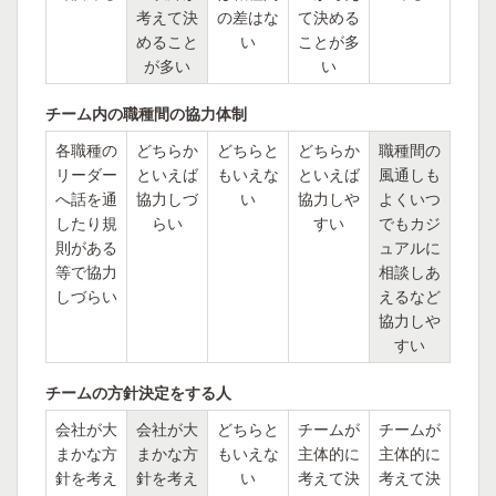
考えて決
の差はな
て決める
めること
い
ことが多
が多い
い
チーム内の職種間の協力体制
各職種の
どちらか
どちらと
どちらか
職種間の
リーダー
といえば
もいえな
といえば
風通しも
へ話を通
協力しづ
い
協力しや
よくいつ
したり規
らい
すい
でもカジ
則がある
ュアルに
等で協力
相談しあ
しづらい
えるなど
協力しや
すい
チームの方針決定をする人
会社が大
会社が大
どちらと
チームが
チームが
まかな方
まかな方
もいえな
主体的に
主体的に
針を考え
針を考え
い
考えて決
考えて決