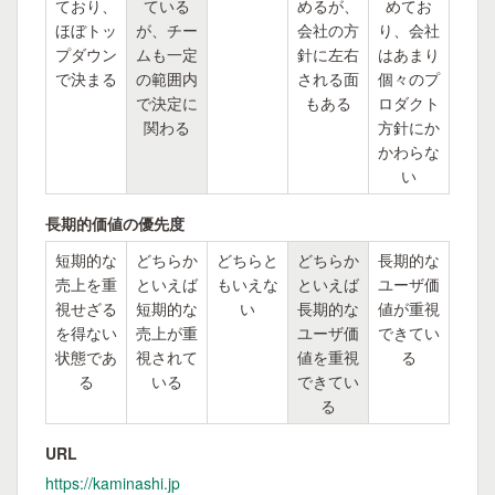
ており、
ている
めるが、
めてお
ほぼトッ
が、チー
会社の方
り、会社
プダウン
ムも一定
針に左右
はあまり
で決まる
の範囲内
される面
個々のプ
で決定に
もある
ロダクト
関わる
方針にか
かわらな
い
長期的価値の優先度
短期的な
どちらか
どちらと
どちらか
長期的な
売上を重
といえば
もいえな
といえば
ユーザ価
視せざる
短期的な
い
長期的な
値が重視
を得ない
売上が重
ユーザ価
できてい
状態であ
視されて
値を重視
る
る
いる
できてい
る
URL
https://kaminashi.jp