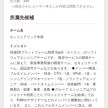
文字数：488
（※指名されたユーザー本人しか内容は閲覧できません）
所属先候補
チーム名
エンジニアリング本部
ミッション
現場DXプラットフォームB2B SaaS「カミナシ」のソフト
ウェアエンジニアチームです。 既存サービスの開発チー
ムに加えて、新規事業関連の開発チーム、セキュリティチ
ーム、認証認可チームなどがあります。 ◆メンバー構成 -
フルタイムメンバー：35名 - CTO：1名 - VPoE：1名 - エ
ンジニアリングマネージャー：7名 - ソフトウェアエンジ
ニア：26名 - パートタイムメンバー - 技術顧問：1名 - 業
務委託・副業・兼業：多数 ◆グループ エンジニアはプロ
ジェクトや役割ごとにプロジェクトチームを組成してお
り、PdMやデザイナーなどのメンバーと横断的に関わって
います。 また、これらフルタイムメンバーに加え、副