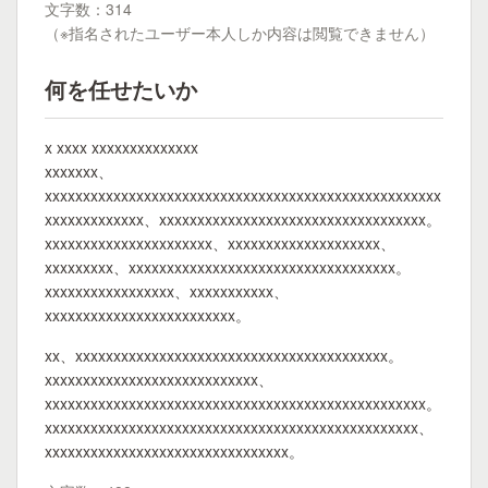
文字数：314
（※指名されたユーザー本人しか内容は閲覧できません）
何を任せたいか
x xxxx xxxxxxxxxxxxxx
xxxxxxx、
xxxxxxxxxxxxxxxxxxxxxxxxxxxxxxxxxxxxxxxxxxxxxxxxxxxx
xxxxxxxxxxxxx、xxxxxxxxxxxxxxxxxxxxxxxxxxxxxxxxxxx。
xxxxxxxxxxxxxxxxxxxxxx、xxxxxxxxxxxxxxxxxxxx、
xxxxxxxxx、xxxxxxxxxxxxxxxxxxxxxxxxxxxxxxxxxxx。
xxxxxxxxxxxxxxxxx、xxxxxxxxxxx、
xxxxxxxxxxxxxxxxxxxxxxxxx。
xx、xxxxxxxxxxxxxxxxxxxxxxxxxxxxxxxxxxxxxxxxx。
xxxxxxxxxxxxxxxxxxxxxxxxxxxx、
xxxxxxxxxxxxxxxxxxxxxxxxxxxxxxxxxxxxxxxxxxxxxxxxxx。
xxxxxxxxxxxxxxxxxxxxxxxxxxxxxxxxxxxxxxxxxxxxxxxxx、
xxxxxxxxxxxxxxxxxxxxxxxxxxxxxxxx。