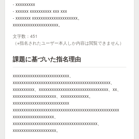
- xxxxxxxxx
- xxxxxx xxxxxxxxxx xxx xxx
- xxxxxxx xxxxxxxxxxxxxxxxxxxxx。
xxxxxxxxxxxxxxxxxxxxx。
文字数：451
（※指名されたユーザー本人しか内容は閲覧できません）
課題に基づいた指名理由
xxxxxxxxxxxxxxxxxxxxxxxxxx、
xxxxxxxxxxxxxxxxxxxxxxxxxxxxxxxxxxxxxxxxxxxxx、
xxxxxxxxxx、xxxxxxxxxxxxxxxxxxxxxxxxxxxxxxxx、xx、
xxxxxxxxxxxxxxxxxxxx、xxxxxxxxxxxxx。
xxxxxxxxxxxxxxxxxxxxxxxxxx
xxxxxxxxxxxxxxxxxxxxxxxxxxxxxxxxxxxxxxxxxxxxxxxxx
xxxxxxxxxxxxxxxxxxx、
xxxxxxxxxxxxxxxxxxxxxxxxxxxxxxxxxxxxxxx、
xxxxxxxxxxxxxxxxxxxx。