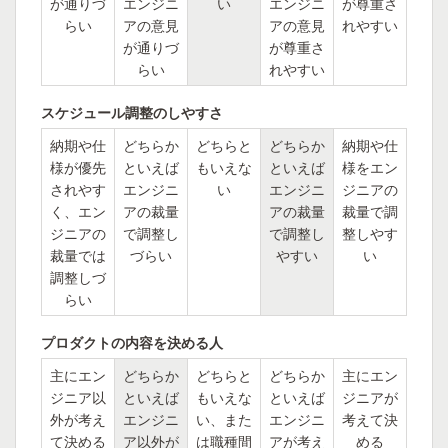
が通りづ
エンジニ
い
エンジニ
が尊重さ
らい
アの意見
アの意見
れやすい
が通りづ
が尊重さ
らい
れやすい
スケジュール調整のしやすさ
納期や仕
どちらか
どちらと
どちらか
納期や仕
様が優先
といえば
もいえな
といえば
様をエン
されやす
エンジニ
い
エンジニ
ジニアの
く、エン
アの裁量
アの裁量
裁量で調
ジニアの
で調整し
で調整し
整しやす
裁量では
づらい
やすい
い
調整しづ
らい
プロダクトの内容を決める人
主にエン
どちらか
どちらと
どちらか
主にエン
ジニア以
といえば
もいえな
といえば
ジニアが
外が考え
エンジニ
い、また
エンジニ
考えて決
て決める
ア以外が
は職種間
アが考え
める