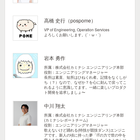
高橋 史行（pospome）
VP of Engineering, Operation Services
よろしくお願いします。(´・ω・`)
岩本 勇作
所属：株式会社カミナシ エンジニアリング本部
役割：エンジニアリングマネージャー
長所は素直、短所はひねくれ者。記憶をなくしが
ち（？）なので、なぜか？を心に刻んで戻ってこ
れるように意識してます。一緒に楽しいプロダク
ト開発を追求しましょ〜
中川 翔太
所属：株式会社カミナシ エンジニアリング本部
(カミナシレポートチーム)
役割：エンジニアリングマネージャー
歌えないけど踊れる(特技が競技ダンス)エンジニ
アです。新人の頃に持った夢「ITの力で世の中を
変える仕事がしたい」を現実にしたくカミナシに