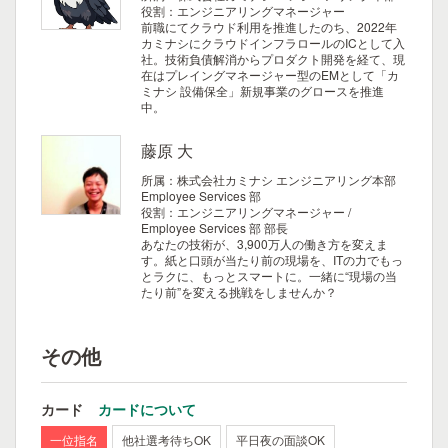
役割：エンジニアリングマネージャー
前職にてクラウド利用を推進したのち、2022年
カミナシにクラウドインフラロールのICとして入
社。技術負債解消からプロダクト開発を経て、現
在はプレイングマネージャー型のEMとして「カ
ミナシ 設備保全」新規事業のグロースを推進
中。
藤原 大
所属：株式会社カミナシ エンジニアリング本部
Employee Services 部
役割：エンジニアリングマネージャー /
Employee Services 部 部長
あなたの技術が、3,900万人の働き方を変えま
す。紙と口頭が当たり前の現場を、ITの力でもっ
とラクに、もっとスマートに。一緒に“現場の当
たり前”を変える挑戦をしませんか？
その他
カード
カードについて
一位指名
他社選考待ちOK
平日夜の面談OK