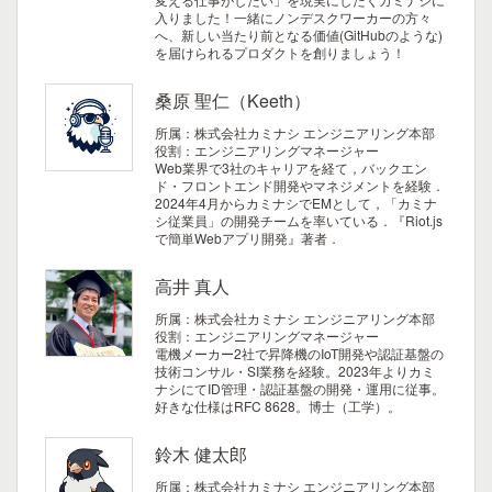
入りました！一緒にノンデスクワーカーの方々
へ、新しい当たり前となる価値(GitHubのような)
を届けられるプロダクトを創りましょう！
桑原 聖仁（Keeth）
所属：株式会社カミナシ エンジニアリング本部
役割：エンジニアリングマネージャー
Web業界で3社のキャリアを経て，バックエン
ド・フロントエンド開発やマネジメントを経験．
2024年4月からカミナシでEMとして，「カミナ
シ従業員」の開発チームを率いている．『Riot.js
で簡単Webアプリ開発』著者．
高井 真人
所属：株式会社カミナシ エンジニアリング本部
役割：エンジニアリングマネージャー
電機メーカー2社で昇降機のIoT開発や認証基盤の
技術コンサル・SI業務を経験。2023年よりカミ
ナシにてID管理・認証基盤の開発・運用に従事。
好きな仕様はRFC 8628。博士（工学）。
鈴木 健太郎
所属：株式会社カミナシ エンジニアリング本部