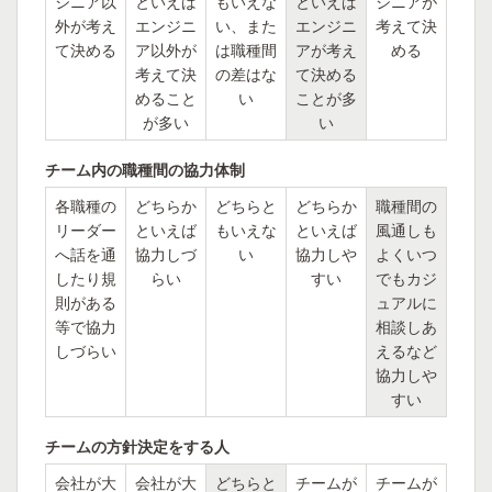
ジニア以
といえば
もいえな
といえば
ジニアが
外が考え
エンジニ
い、また
エンジニ
考えて決
て決める
ア以外が
は職種間
アが考え
める
考えて決
の差はな
て決める
めること
い
ことが多
が多い
い
チーム内の職種間の協力体制
各職種の
どちらか
どちらと
どちらか
職種間の
リーダー
といえば
もいえな
といえば
風通しも
へ話を通
協力しづ
い
協力しや
よくいつ
したり規
らい
すい
でもカジ
則がある
ュアルに
等で協力
相談しあ
しづらい
えるなど
協力しや
すい
チームの方針決定をする人
会社が大
会社が大
どちらと
チームが
チームが