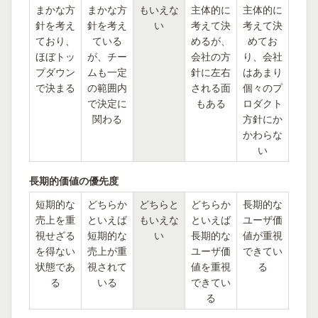
まかな方
まかな方
もいえな
主体的に
主体的に
針を考え
針を考え
い
考えて決
考えて決
ており、
ている
めるが、
めてお
ほぼトッ
が、チー
会社の方
り、会社
プダウン
ムも一定
針に左右
はあまり
で決まる
の範囲内
される面
個々のプ
で決定に
もある
ロダクト
関わる
方針にか
かわらな
い
長期的価値の優先度
短期的な
どちらか
どちらと
どちらか
長期的な
売上を重
といえば
もいえな
といえば
ユーザ価
視せざる
短期的な
い
長期的な
値が重視
を得ない
売上が重
ユーザ価
できてい
状態であ
視されて
値を重視
る
る
いる
できてい
る