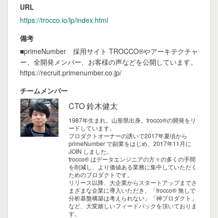
URL
https://trocco.io/lp/index.html
備考
■primeNumber 採用サイト TROCCO®やアーキテクチャ
ー、全開発メンバー、お客様の声などを公開しています。
https://recruit.primenumber.co.jp/
チームメンバー
CTO 鈴木健太
1987年生まれ。山形県出身。trocco®の開発をリ
ードしています。
プロダクトオーナーの誘いで2017年夏頃から
primeNumber で副業をはじめ、2017年11月に
JOIN しました。
trocco® はデータエンジニアの方々の多くの手間
を削減し、より価値ある業務に集中していただく
ためのプロダクトです。
リリース以降、大企業からスタートアップまでさ
まざまな企業に導入いただき、「trocco® 無しで
分析基盤構築は考えられない」「神プロダクト」
など、大変嬉しいフィードバックを頂いておりま
す。