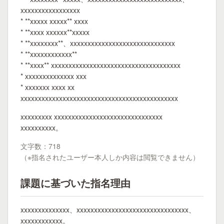
xxxxxxxxxxxxxxxxx
* **xxxxx xxxxx** xxxx
* **xxxx xxxxxx**xxxxx
* **xxxxxxxx**、xxxxxxxxxxxxxxxxxxxxxxxxxxxxxx
* **xxxxxxxxxxxx**
* **xxxx** xxxxxxxxxxxxxxxxxxxxxxxxxxxxxxxxxxxxx
* xxxxxxxxxxxxxx xxx
* xxxxxxx xxxx xx
xxxxxxxxxxxxxxxxxxxxxxxxxxxxxxxxxxxxxxxxxxxxx
xxxxxxxxx xxxxxxxxxxxxxxxxxxxxxxxxxxxxxxx
xxxxxxxxxx。
文字数：718
（※指名されたユーザー本人しか内容は閲覧できません）
課題に基づいた指名理由
xxxxxxxxxxxxxx、xxxxxxxxxxxxxxxxxxxxxxxxxxxxxxxx、
xxxxxxxxxxxx。