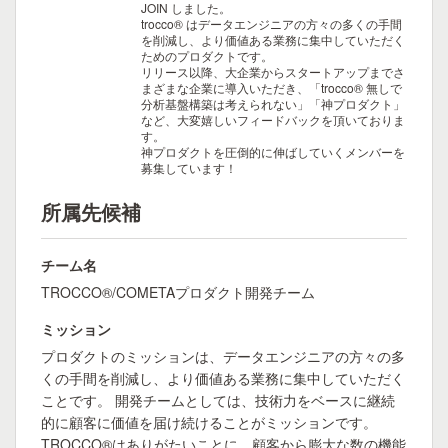
JOIN しました。
trocco® はデータエンジニアの方々の多くの手間
を削減し、より価値ある業務に集中していただく
ためのプロダクトです。
リリース以降、大企業からスタートアップまでさ
まざまな企業に導入いただき、「trocco® 無しで
分析基盤構築は考えられない」「神プロダクト」
など、大変嬉しいフィードバックを頂いておりま
す。
神プロダクトを圧倒的に伸ばしていくメンバーを
募集しています！
所属先候補
チーム名
TROCCO®/COMETAプロダクト開発チーム
ミッション
プロダクトのミッションは、データエンジニアの方々の多
くの手間を削減し、より価値ある業務に集中していただく
ことです。 開発チームとしては、技術力をベースに継続
的に顧客に価値を届け続けることがミッションです。
TROCCO®はありがたいことに、顧客から膨大な数の機能