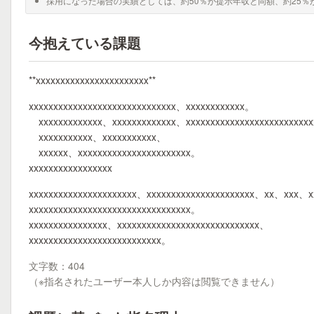
採用になった場合の実績としては、約50％が提示年収と同額、約25％
今抱えている課題
**xxxxxxxxxxxxxxxxxxxxxxx**
xxxxxxxxxxxxxxxxxxxxxxxxxxxxxx、xxxxxxxxxxxx。
xxxxxxxxxxxxx、xxxxxxxxxxxxx、xxxxxxxxxxxxxxxxxxxxxxxxx
xxxxxxxxxxx、xxxxxxxxxxx、
xxxxxx、xxxxxxxxxxxxxxxxxxxxxxx。
xxxxxxxxxxxxxxxxx
xxxxxxxxxxxxxxxxxxxxxx、xxxxxxxxxxxxxxxxxxxxxx、xx、xxx、x
xxxxxxxxxxxxxxxxxxxxxxxxxxxxxxxxx。
xxxxxxxxxxxxxxxx、xxxxxxxxxxxxxxxxxxxxxxxxxxxxx、
xxxxxxxxxxxxxxxxxxxxxxxxxxx。
文字数：404
（※指名されたユーザー本人しか内容は閲覧できません）