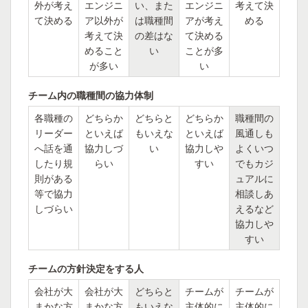
外が考え
エンジニ
い、また
エンジニ
考えて決
て決める
ア以外が
は職種間
アが考え
める
考えて決
の差はな
て決める
めること
い
ことが多
が多い
い
チーム内の職種間の協力体制
各職種の
どちらか
どちらと
どちらか
職種間の
リーダー
といえば
もいえな
といえば
風通しも
へ話を通
協力しづ
い
協力しや
よくいつ
したり規
らい
すい
でもカジ
則がある
ュアルに
等で協力
相談しあ
しづらい
えるなど
協力しや
すい
チームの方針決定をする人
会社が大
会社が大
どちらと
チームが
チームが
まかな方
まかな方
もいえな
主体的に
主体的に