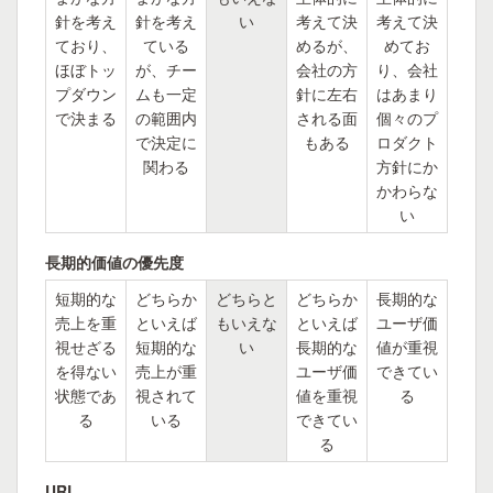
針を考え
針を考え
い
考えて決
考えて決
ており、
ている
めるが、
めてお
ほぼトッ
が、チー
会社の方
り、会社
プダウン
ムも一定
針に左右
はあまり
で決まる
の範囲内
される面
個々のプ
で決定に
もある
ロダクト
関わる
方針にか
かわらな
い
長期的価値の優先度
短期的な
どちらか
どちらと
どちらか
長期的な
売上を重
といえば
もいえな
といえば
ユーザ価
視せざる
短期的な
い
長期的な
値が重視
を得ない
売上が重
ユーザ価
できてい
状態であ
視されて
値を重視
る
る
いる
できてい
る
URL