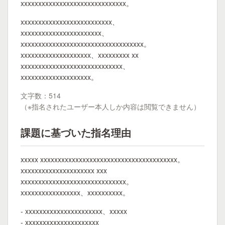
xxxxxxxxxxxxxxxxxxxxxxxxxxxxxx。
xxxxxxxxxxxxxxxxxxxxxxxxxx、
xxxxxxxxxxxxxxxxxxxxxxx、
xxxxxxxxxxxxxxxxxxxxxxxxxxxxxxxxxxx。
xxxxxxxxxxxxxxxxxxxx、xxxxxxxxx xx
xxxxxxxxxxxxxxxxxxxxxxxxxxxxx、
xxxxxxxxxxxxxxxxxxxx。
文字数：514
（※指名されたユーザー本人しか内容は閲覧できません）
課題に基づいた指名理由
xxxxx xxxxxxxxxxxxxxxxxxxxxxxxxxxxxxxxxxxxxxx。
xxxxxxxxxxxxxxxxxxxxx xxx
xxxxxxxxxxxxxxxxxxxxxxxxxxxxxx。
xxxxxxxxxxxxxxxxx、xxxxxxxxxx。
- xxxxxxxxxxxxxxxxxxxxxx、xxxxx
- xxxxxxxxxxxxxxxxxxxxx