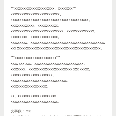
***xxxxxxxxxxxxxxxxxxxxxx、xxxxxxxx***
xxxxxxxxxxxxxxxxxxxxxxxxxxx、
xxxxxxxxxxxxxxxxxxxxxxxxxxxxxxxxxxxxxxxxxxx。
xxxxxxxxxxxxx、xxxxxxxxxxx、
xxxxxxxxxxxxxxxxxxxxxxxxxxxxx、xxxxxxxxxxxxxxx、
xxxxxxxxx、xxxxxxxxxxxxxxx。
xxxxxxxxx、xxxxxxxxxxxxxxxxxxxxxxxxxxxxxxxxxxxxxxxxx
xxx xxxxxxxxxxxxxxxxxxxxxxxxxxxxxxxxxxxxxxxxxxxxxx。
***xxxxxxxxxxxxxxxxxxxxxxx***
xxxx xxx xxx、xxxxxxxxxxxxxxxxxxxxxxxxxxx。
xxxxxxxx、xxxxxxxxxxxxxxxxxxxxxxxx xxx xxxxx、
xxxxxxxxxxxxxxxxxxxxxxx、
xxxxxxxxxxxxxxxxxxxxxxxxxxxxxxx、
xxxxxxxxxxxxxxxxxxxx。
xx、xxxxxxxxxxxxxxxxxxxxx、
xxxxxxxxxxxxxxxxxxxxxxxxxx。
文字数：758