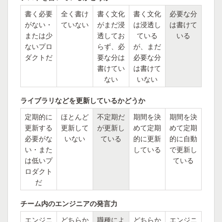
書く必要
全く書け
書く文化
書く文化
必要な分
がない・
ていない
がまだ浸
は浸透し
は書けて
または少
透してお
ている
いる
ないプロ
らず、必
が、まだ
ダクトだ
要な分は
必要な分
書けてい
は書けて
ない
いない
ライブラリなどを更新しているかどうか
定期的に
ほとんど
不定期だ
期間を決
期間を決
更新する
更新して
が更新し
めて定期
めて定期
必要がな
いない
ている
的に更新
的に自動
い・また
している
で更新し
は低いプ
ている
ロダクト
だ
チーム内のエンジニアの発言力
エンジニ
どちらか
職種によ
どちらか
エンジニ