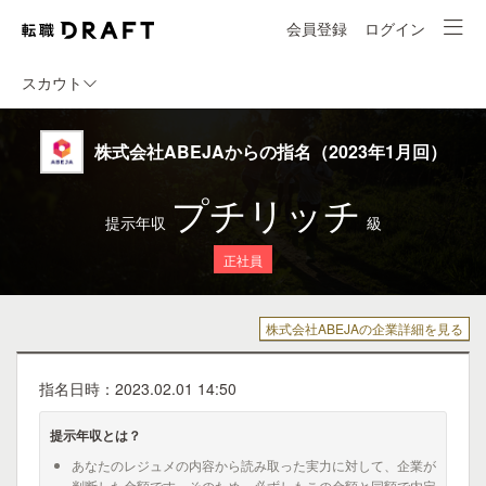
会員登録
ログイン
スカウト
株式会社ABEJAからの指名（2023年1月回）
プチリッチ
提示年収
級
正社員
株式会社ABEJAの企業詳細を見る
指名日時：2023.02.01 14:50
提示年収とは？
あなたのレジュメの内容から読み取った実力に対して、企業が
判断した金額です。そのため、必ずしもこの金額と同額で内定