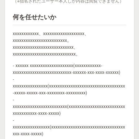
（※指名されたユーザー本人しか内容は閲覧できません）
何を任せたいか
xxxxxxxxxxxx、xxxxxxxxxxxxxxxxxxx、
xxxxxxxxxxxxxxxxxxxxxxxxx。
xxxxxxxxxxxxxxxxxxxxxxxxxxxx、
xxxxxxxxxxxxxxxxxxxxxxxxxxxxx。
- xxxxxx xxxxxxxxxxxxxxxxxxxx(xxxxxxxxxxxx-
xxxxxxxxxxxxxxxxxxxxxxxxxxx-xxxxxx-xxx-xxxx-xxxxxx)
-
xxxxxxxxxxxxxxxx(xxxxxxxxxxxxxxxxxxxxxxxxxxxxxxxxxxx
-xxxxx-xxxxx-xxx-xxxxxxxx-xxxxxxxxx)
-
xxxxxxxxxxxxxxxxxxxxxxxxx(xxxxxxxxxxxxxxxxxxxxxxxxxx
xxxxxxxxxxx-xxxx-xxxxx)
-
xxxxxxxxxxxxxxxxx(xxxxxxxxxxxxxxxxxxxxxxxxxxxxxxxxxx
xxx-xxxx-xxxxx)