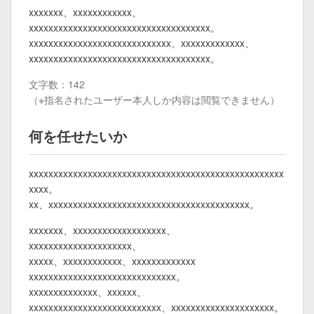
xxxxxxx、xxxxxxxxxxxx、
xxxxxxxxxxxxxxxxxxxxxxxxxxxxxxxxxxxxx。
xxxxxxxxxxxxxxxxxxxxxxxxxxxxx、xxxxxxxxxxxxx、
xxxxxxxxxxxxxxxxxxxxxxxxxxxxxxxxxxxxx。
文字数：142
（※指名されたユーザー本人しか内容は閲覧できません）
何を任せたいか
xxxxxxxxxxxxxxxxxxxxxxxxxxxxxxxxxxxxxxxxxxxxxxxxxxxx
xxxx。
xx、xxxxxxxxxxxxxxxxxxxxxxxxxxxxxxxxxxxxxxxxx。
xxxxxxx、xxxxxxxxxxxxxxxxxxx、
xxxxxxxxxxxxxxxxxxxxx、
xxxxx、xxxxxxxxxxxx、xxxxxxxxxxxxx
xxxxxxxxxxxxxxxxxxxxxxxxxxxxxx。
xxxxxxxxxxxxxx、xxxxxx、
xxxxxxxxxxxxxxxxxxxxxxxxxxx、xxxxxxxxxxxxxxxxxxxxx。