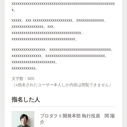
xxxxxxxxxxxxxxxxxxxxxxxxxxxxxxxxxxxxxxxxxxxxxxxxxxxx
x。
xxxxx、xxx xxxxxxxxxxxxxxxxxxxx、xxxxxxxxxxxxxx、
xxxxxxxxxxxxxxxx。xxx、
xxxxxxxxxxxxxxxxxxxxxxxxxxxxxxxxxxx、
xxxxxxxxxxxxxxxxxxxxxxxxxxxxxxxx。
xxxxxxxxxxxxxxxxx、xxxxxxxxxxxxxxxxxxxxxxxxxxxxxxx。
xxxxxxxxxxxxxxx、xxxxxxxxxxxxxxxxxxxxxxxxxxxxxx。
xxxxxxxxxxxxxxxxxxxxxx。
xxxxxxxxxxxx。
文字数：920
（※指名されたユーザー本人しか内容は閲覧できません）
指名した人
プロダクト開発本部 執行役員 関 陽
介