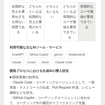
短期的な
どちらか
どちらと
どちらか
長期的な
売上を重
といえば
もいえな
といえば
ユーザ価
視せざる
短期的な
い
長期的な
値が重視
を得ない
売上が重
ユーザ価
できてい
状態であ
視されて
値を重視
る
る
いる
できてい
る
利用可能な主なAIツール・サービス
ChatGPT
GitHub Copilot
gemini
NotebookLM
Claude
Cursor
Devin
Claude Code
開発プロセスにおける生成AIの導入状況
■ 開発業務の効率化

・Claude Code：コーディングエージェントとして、一部
実装・テストコードの生成、Pull Request 作成、レビュー
補助などを担当。

・GitHub Copilot：コーディングエージェントに合わせ
て、コーディング中の補完やリファクタリング支援。
