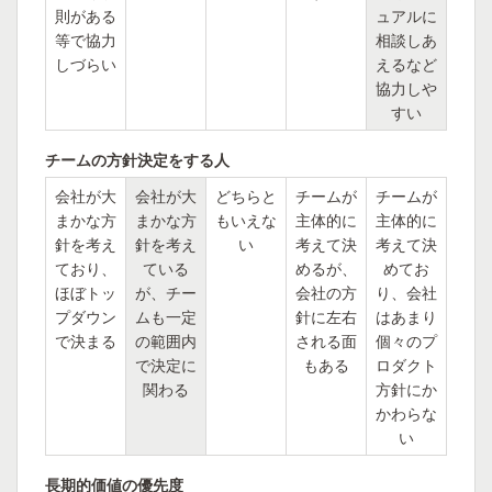
則がある
ュアルに
等で協力
相談しあ
しづらい
えるなど
協力しや
すい
チームの方針決定をする人
会社が大
会社が大
どちらと
チームが
チームが
まかな方
まかな方
もいえな
主体的に
主体的に
針を考え
針を考え
い
考えて決
考えて決
ており、
ている
めるが、
めてお
ほぼトッ
が、チー
会社の方
り、会社
プダウン
ムも一定
針に左右
はあまり
で決まる
の範囲内
される面
個々のプ
で決定に
もある
ロダクト
関わる
方針にか
かわらな
い
長期的価値の優先度