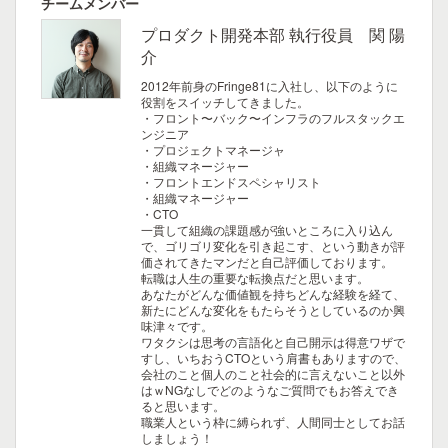
チームメンバー
プロダクト開発本部 執行役員 関 陽
介
2012年前身のFringe81に入社し、以下のように
役割をスイッチしてきました。
・フロント〜バック〜インフラのフルスタックエ
ンジニア
・プロジェクトマネージャ
・組織マネージャー
・フロントエンドスペシャリスト
・組織マネージャー
・CTO
一貫して組織の課題感が強いところに入り込ん
で、ゴリゴリ変化を引き起こす、という動きが評
価されてきたマンだと自己評価しております。
転職は人生の重要な転換点だと思います。
あなたがどんな価値観を持ちどんな経験を経て、
新たにどんな変化をもたらそうとしているのか興
味津々です。
ワタクシは思考の言語化と自己開示は得意ワザで
すし、いちおうCTOという肩書もありますので、
会社のこと個人のこと社会的に言えないこと以外
はｗNGなしでどのようなご質問でもお答えでき
ると思います。
職業人という枠に縛られず、人間同士としてお話
しましょう！