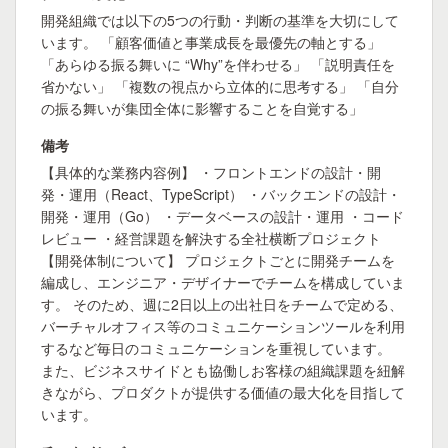
開発組織では以下の5つの行動・判断の基準を大切にして
います。 「顧客価値と事業成長を最優先の軸とする」
「あらゆる振る舞いに “Why”を伴わせる」 「説明責任を
省かない」 「複数の視点から立体的に思考する」 「自分
の振る舞いが集団全体に影響することを自覚する」
備考
【具体的な業務内容例】 ・フロントエンドの設計・開
発・運用（React、TypeScript） ・バックエンドの設計・
開発・運用（Go） ・データベースの設計・運用 ・コード
レビュー ・経営課題を解決する全社横断プロジェクト
【開発体制について】 プロジェクトごとに開発チームを
編成し、エンジニア・デザイナーでチームを構成していま
す。 そのため、週に2日以上の出社日をチームで定める、
バーチャルオフィス等のコミュニケーションツールを利用
するなど毎日のコミュニケーションを重視しています。
また、ビジネスサイドとも協働しお客様の組織課題を紐解
きながら、プロダクトが提供する価値の最大化を目指して
います。