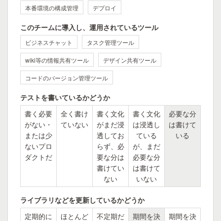
本番環境の構成管理
デプロイ
このチームに導入し、運用されているツール
ビジネスチャット
タスク管理ツール
wiki等の情報共有ツール
デザイン共有ツール
コードのバージョン管理ツール
テストを書いているかどうか
書く必要
全く書け
書く文化
書く文化
必要な分
がない・
ていない
がまだ浸
は浸透し
は書けて
または少
透してお
ている
いる
ないプロ
らず、必
が、まだ
ダクトだ
要な分は
必要な分
書けてい
は書けて
ない
いない
ライブラリなどを更新しているかどうか
定期的に
ほとんど
不定期だ
期間を決
期間を決