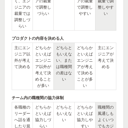
く、エン
アの裁量
アの裁量
裁量で調
ジニアの
で調整し
で調整し
整しやす
裁量では
づらい
やすい
い
調整しづ
らい
プロダクトの内容を決める人
主にエン
どちらか
どちらと
どちらか
主にエン
ジニア以
といえば
もいえな
といえば
ジニアが
外が考え
エンジニ
い、また
エンジニ
考えて決
て決める
ア以外が
は職種間
アが考え
める
考えて決
の差はな
て決める
めること
い
ことが多
が多い
い
チーム内の職種間の協力体制
各職種の
どちらか
どちらと
どちらか
職種間の
リーダー
といえば
もいえな
といえば
風通しも
へ話を通
協力しづ
い
協力しや
よくいつ
したり規
らい
すい
でもカジ