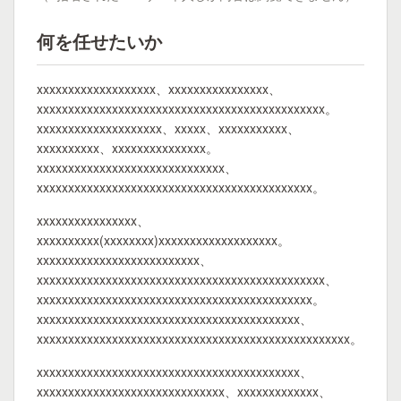
何を任せたいか
xxxxxxxxxxxxxxxxxxx、xxxxxxxxxxxxxxxx、
xxxxxxxxxxxxxxxxxxxxxxxxxxxxxxxxxxxxxxxxxxxxxx。
xxxxxxxxxxxxxxxxxxxx、xxxxx、xxxxxxxxxxx、
xxxxxxxxxx、xxxxxxxxxxxxxxx。
xxxxxxxxxxxxxxxxxxxxxxxxxxxxxx、
xxxxxxxxxxxxxxxxxxxxxxxxxxxxxxxxxxxxxxxxxxxx。
xxxxxxxxxxxxxxxx、
xxxxxxxxxx(xxxxxxxx)xxxxxxxxxxxxxxxxxxx。
xxxxxxxxxxxxxxxxxxxxxxxxxx、
xxxxxxxxxxxxxxxxxxxxxxxxxxxxxxxxxxxxxxxxxxxxxx、
xxxxxxxxxxxxxxxxxxxxxxxxxxxxxxxxxxxxxxxxxxxx。
xxxxxxxxxxxxxxxxxxxxxxxxxxxxxxxxxxxxxxxxxx、
xxxxxxxxxxxxxxxxxxxxxxxxxxxxxxxxxxxxxxxxxxxxxxxxxx。
xxxxxxxxxxxxxxxxxxxxxxxxxxxxxxxxxxxxxxxxxx、
xxxxxxxxxxxxxxxxxxxxxxxxxxxxxx、xxxxxxxxxxxxx、