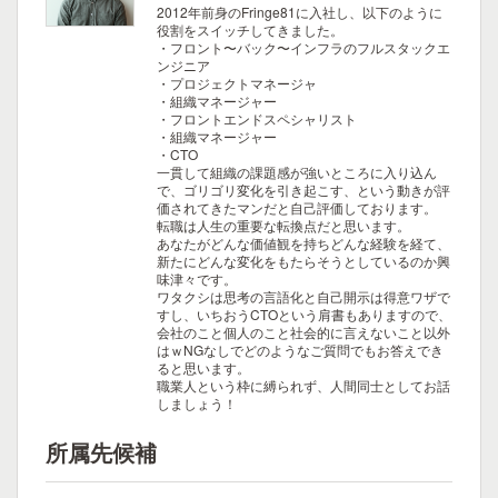
2012年前身のFringe81に入社し、以下のように
役割をスイッチしてきました。
・フロント〜バック〜インフラのフルスタックエ
ンジニア
・プロジェクトマネージャ
・組織マネージャー
・フロントエンドスペシャリスト
・組織マネージャー
・CTO
一貫して組織の課題感が強いところに入り込ん
で、ゴリゴリ変化を引き起こす、という動きが評
価されてきたマンだと自己評価しております。
転職は人生の重要な転換点だと思います。
あなたがどんな価値観を持ちどんな経験を経て、
新たにどんな変化をもたらそうとしているのか興
味津々です。
ワタクシは思考の言語化と自己開示は得意ワザで
すし、いちおうCTOという肩書もありますので、
会社のこと個人のこと社会的に言えないこと以外
はｗNGなしでどのようなご質問でもお答えでき
ると思います。
職業人という枠に縛られず、人間同士としてお話
しましょう！
所属先候補