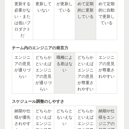
更新する
更新して
が更新し
めて定期
めて定期
必要がな
いない
ている
的に更新
的に自動
い・また
している
で更新し
は低いプ
ている
ロダクト
だ
チーム内のエンジニアの発言力
エンジニ
どちらか
職種によ
どちらか
エンジニ
アの意見
といえば
る差はな
といえば
アの意見
が通りづ
エンジニ
い
エンジニ
が尊重さ
らい
アの意見
アの意見
れやすい
が通りづ
が尊重さ
らい
れやすい
スケジュール調整のしやすさ
納期や仕
どちらか
どちらと
どちらか
納期や仕
様が優先
といえば
もいえな
といえば
様をエン
されやす
エンジニ
い
エンジニ
ジニアの