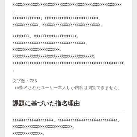
xxxxxxxxxxxxxxxxxxxxxxxxxxxxxxxxxxxxxxxxxxxxxxxxxxx
。
xxxxxxxxxxxxx、xxxxxxxxxxxxxxxxxxxxxxxxx、
xxxxxxxxxxxx、xxxxxxxxxxxxxxxxxxxxxxxxxxx。
xxxxxxxx、xxxxxxxxxxxxxxxxxxxx、
xxxxxxxxxxxxxxxxxxxxxxxxxxxxxxxxxx。
xxxxxxxxxxxxxxxxxxxxxx、
xxxxxxxxxxxxxxxxxxxxxxxxxxxxxxxxxxxxxx、
xxxxxxxxxxxxxxxxxxxxxxxxxxxxxxxxxxxxxxxxxxxxxxxxxxxx
。
文字数：733
（※指名されたユーザー本人しか内容は閲覧できません）
課題に基づいた指名理由
xxxxxxxxxxxxxxxxxxx、xxxxxxxxxxxxxxxxxxxxxxxxxxxx、
xxxxxxxxxxxxxxxxxxxxxxxxxxxx。
xxxxxxxxxxxxxx、