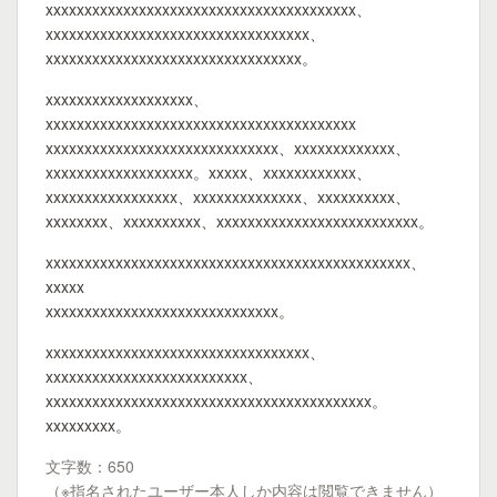
xxxxxxxxxxxxxxxxxxxxxxxxxxxxxxxxxxxxxxxx、
xxxxxxxxxxxxxxxxxxxxxxxxxxxxxxxxxx、
xxxxxxxxxxxxxxxxxxxxxxxxxxxxxxxxx。
xxxxxxxxxxxxxxxxxxx、
xxxxxxxxxxxxxxxxxxxxxxxxxxxxxxxxxxxxxxxx
xxxxxxxxxxxxxxxxxxxxxxxxxxxxxx、xxxxxxxxxxxxx、
xxxxxxxxxxxxxxxxxxx。xxxxx、xxxxxxxxxxxx、
xxxxxxxxxxxxxxxxx、xxxxxxxxxxxxxx、xxxxxxxxxx、
xxxxxxxx、xxxxxxxxxx、xxxxxxxxxxxxxxxxxxxxxxxxxx。
xxxxxxxxxxxxxxxxxxxxxxxxxxxxxxxxxxxxxxxxxxxxxxx、
xxxxx
xxxxxxxxxxxxxxxxxxxxxxxxxxxxxx。
xxxxxxxxxxxxxxxxxxxxxxxxxxxxxxxxxx、
xxxxxxxxxxxxxxxxxxxxxxxxxx、
xxxxxxxxxxxxxxxxxxxxxxxxxxxxxxxxxxxxxxxxxx。
xxxxxxxxx。
文字数：650
（※指名されたユーザー本人しか内容は閲覧できません）