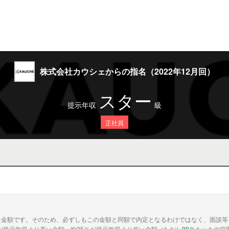
株式会社カウシェからの指名（2022年12月回）
スター
提示年収
級
正社員
た金額です。そのため、必ずしもこの金額と同額で内定となるわけではなく、面談等
が提示年収より高い金額、約25％が提示年収より低い金額（ただし
90％ルール
の範