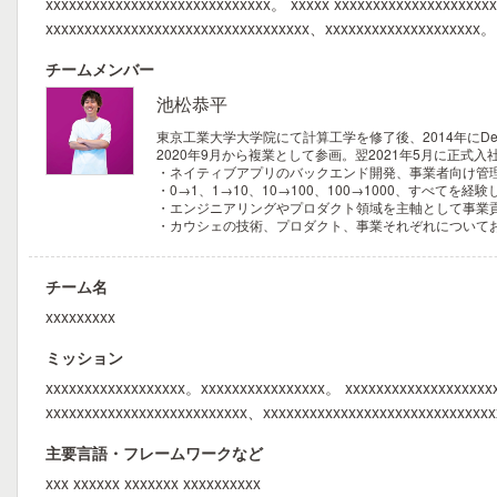
xxxxxxxxxxxxxxxxxxxxxxxxxxxxx。 xxxxx xxxxxxxxxxxxxxxxxxx
xxxxxxxxxxxxxxxxxxxxxxxxxxxxxxxxxx、xxxxxxxxxxxxxxxxxxxx。
チームメンバー
池松恭平
東京工業大学大学院にて計算工学を修了後、2014年に
2020年9月から複業として参画。翌2021年5月に正
・ネイティブアプリのバックエンド開発、事業者向け管理
・0→1、1→10、10→100、100→1000、すべてを
・エンジニアリングやプロダクト領域を主軸として事業
・カウシェの技術、プロダクト、事業それぞれについて
チーム名
xxxxxxxxx
ミッション
xxxxxxxxxxxxxxxxxx。xxxxxxxxxxxxxxxx。 xxxxxxxxxxxxxxxxxxx
xxxxxxxxxxxxxxxxxxxxxxxxxx、xxxxxxxxxxxxxxxxxxxxxxxxxxxxx
主要言語・フレームワークなど
xxx xxxxxx xxxxxxx xxxxxxxxxx