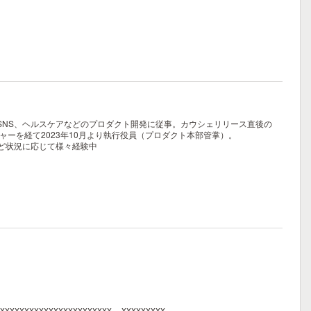
、SNS、ヘルスケアなどのプロダクト開発に従事。カウシェリリース直後の
ャーを経て2023年10月より執行役員（プロダクト本部管掌）。
ど状況に応じて様々経験中
xxxxxxxxxxxxxxxxxxxxxxxx、xxxxxxxxx、