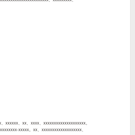
xxx、xxxxxx、xx、xxxx、xxxxxxxxxxxxxxxxxxxx。
xxxxxxxxx-xxxxx。xx、xxxxxxxxxxxxxxxxxxx、