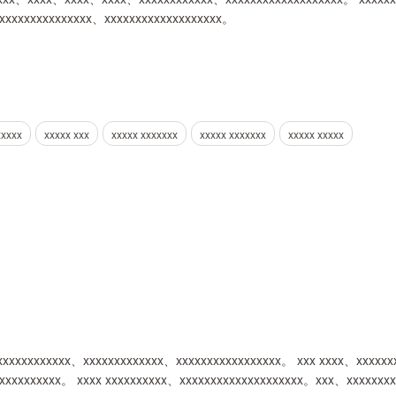
、xxxxxxxxxxxxxxx、xxxxxxxxxxxxxxxxxxx。
xxxxx
xxxxx xxx
xxxxx xxxxxxx
xxxxx xxxxxxx
xxxxx xxxxx
xxxxxxxxxxxx、xxxxxxxxxxxxx、xxxxxxxxxxxxxxxxx。 xxx xxxx、xxxx
xxxxxxxxxxxx。 xxxx xxxxxxxxxx、xxxxxxxxxxxxxxxxxxxx。xxx、xxxxxxx