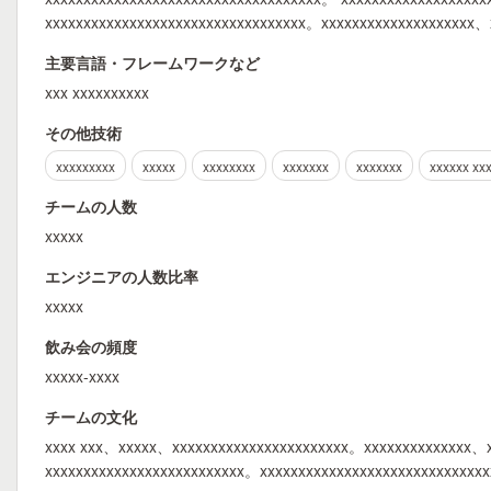
xxxxxxxxxxxxxxxxxxxxxxxxxxxxxxxxxx。xxxxxxxxxxxxxxxxxxxx
主要言語・フレームワークなど
xxx xxxxxxxxxx
その他技術
xxxxxxxxx
xxxxx
xxxxxxxx
xxxxxxx
xxxxxxx
xxxxxx xx
チームの人数
xxxxx
エンジニアの人数比率
xxxxx
飲み会の頻度
xxxxx-xxxx
チームの文化
xxxx xxx、xxxxx、xxxxxxxxxxxxxxxxxxxxxxx。xxxxxxxxxxxxxx、
xxxxxxxxxxxxxxxxxxxxxxxxxx。xxxxxxxxxxxxxxxxxxxxxxxxxxxx