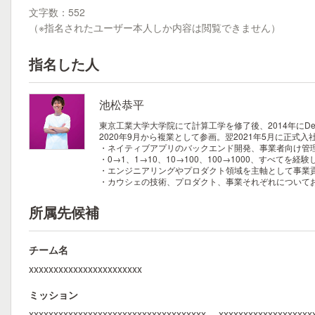
文字数：552
（※指名されたユーザー本人しか内容は閲覧できません）
指名した人
池松恭平
東京工業大学大学院にて計算工学を修了後、2014年に
2020年9月から複業として参画。翌2021年5月に正
・ネイティブアプリのバックエンド開発、事業者向け管理
・0→1、1→10、10→100、100→1000、すべてを
・エンジニアリングやプロダクト領域を主軸として事業
・カウシェの技術、プロダクト、事業それぞれについて
所属先候補
チーム名
xxxxxxxxxxxxxxxxxxxxxxx
ミッション
xxxxxxxxxxxxxxxxxxxxxxxxxxxxxxxxxxxx。 xxxxxxxxxxxxxxxxx