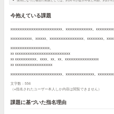
今抱えている課題
xxxxxxxxxxxxxxxxxxxxxxxxxxxxx、xxxxxxxxxxxxxxx。xxxxxxxxxx
xxxxxxxxxxxx、xxxxxx、xxxxxxxxxxxxxxxxxxx、xxxxxxxxx。xxxxx
xxxxxxxxxxxxxxxxxxxxxx。
xx xxxxxxxxxxxxxxxxxxxxxxxxxxxxxxx
xx xxxxxxxxxxxx、xxxx、xx、xx、xxxxxxxxxxxxxxxxxxx
xx xxxxxxxxxxxxxxxxxxxxx
xxxxxxxxxxxxxxxxxxxxxxxxxxxxx、xxxxxxxxxxxxxxxx。xxxxxxxx
文字数：556
（※指名されたユーザー本人しか内容は閲覧できません）
課題に基づいた指名理由