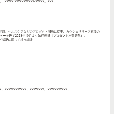
xx。 xxxxx xxxxxxxxxxx-xxxxx。xxx、
、SNS、ヘルスケアなどのプロダクト開発に従事。カウシェリリース直後の
ャーを経て2023年10月より執行役員（プロダクト本部管掌）。
ど状況に応じて様々経験中
xxxx、xxxxxxxxxxxx、xxxxxxxx、xxxxxxxxxxx、