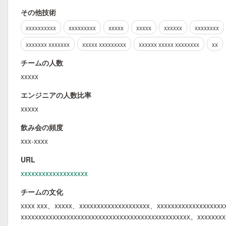
その他技術
xxxxxxxxxx
xxxxxxxxx
xxxxx
xxxxx
xxxxxx
xxxxxxxx
xxxxxxx xxxxxxx
xxxxx xxxxxxxxx
xxxxxx xxxxx xxxxxxxx
xx
チームの人数
xxxxx
エンジニアの人数比率
xxxxx
飲み会の頻度
xxx-xxxx
URL
xxxxxxxxxxxxxxxxxxx
チームの文化
xxxx xxx、xxxxx、xxxxxxxxxxxxxxxxxxxx、xxxxxxxxxxxxxxxxxxx
xxxxxxxxxxxxxxxxxxxxxxxxxxxxxxxxxxxxxxxxxxxxxxxx。xxxxxxx