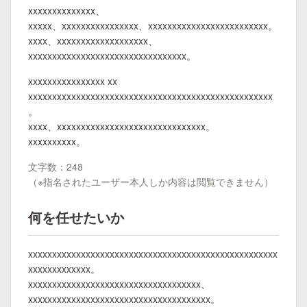
xxxxxxxxxxxxxx、
xxxxx、xxxxxxxxxxxxxxxx、xxxxxxxxxxxxxxxxxxxxxxxxx。
xxxx、xxxxxxxxxxxxxxxxxxx、
xxxxxxxxxxxxxxxxxxxxxxxxxxxxxxxxx。
xxxxxxxxxxxxxxxx xx
xxxxxxxxxxxxxxxxxxxxxxxxxxxxxxxxxxxxxxxxxxxxxxxxxxx
。
xxxx、xxxxxxxxxxxxxxxxxxxxxxxxxxxxxxx。
xxxxxxxxxx。
文字数：248
（※指名されたユーザー本人しか内容は閲覧できません）
何を任せたいか
xxxxxxxxxxxxxxxxxxxxxxxxxxxxxxxxxxxxxxxxxxxxxxxxxxxx
xxxxxxxxxxxxx。
xxxxxxxxxxxxxxxxxxxxxxxxxxxxxxxxxxxx、
xxxxxxxxxxxxxxxxxxxxxxxxxxxxxxxxxxxxxx。