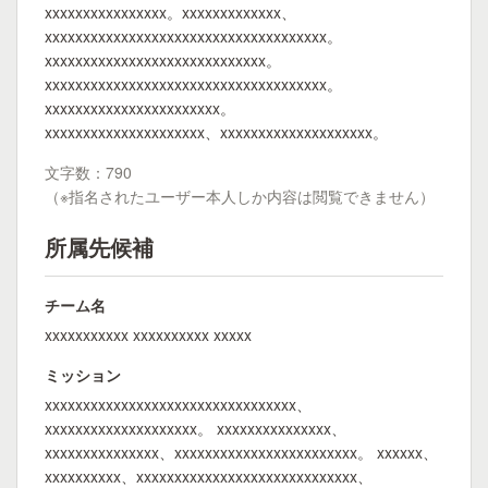
xxxxxxxxxxxxxxxx。xxxxxxxxxxxxx、
xxxxxxxxxxxxxxxxxxxxxxxxxxxxxxxxxxxxx。
xxxxxxxxxxxxxxxxxxxxxxxxxxxxx。
xxxxxxxxxxxxxxxxxxxxxxxxxxxxxxxxxxxxx。
xxxxxxxxxxxxxxxxxxxxxxx。
xxxxxxxxxxxxxxxxxxxxx、xxxxxxxxxxxxxxxxxxxx。
文字数：790
（※指名されたユーザー本人しか内容は閲覧できません）
所属先候補
チーム名
xxxxxxxxxxx xxxxxxxxxx xxxxx
ミッション
xxxxxxxxxxxxxxxxxxxxxxxxxxxxxxxxx、
xxxxxxxxxxxxxxxxxxxx。 xxxxxxxxxxxxxxx、
xxxxxxxxxxxxxxx、xxxxxxxxxxxxxxxxxxxxxxxx。 xxxxxx、
xxxxxxxxxx、xxxxxxxxxxxxxxxxxxxxxxxxxxxxx、