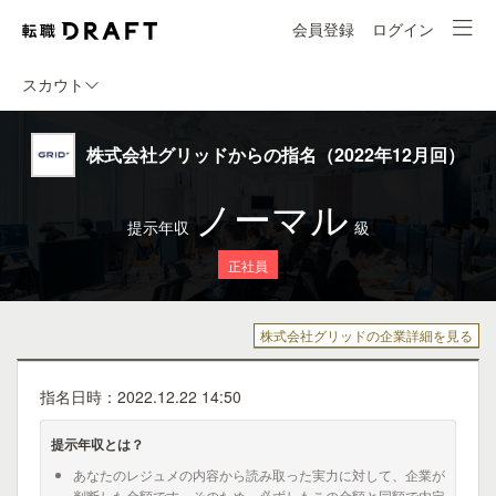
会員登録
ログイン
スカウト
株式会社グリッドからの指名（2022年12月回）
ノーマル
提示年収
級
正社員
株式会社グリッドの企業詳細を見る
指名日時：2022.12.22 14:50
提示年収とは？
あなたのレジュメの内容から読み取った実力に対して、企業が
判断した金額です。そのため、必ずしもこの金額と同額で内定