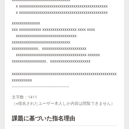
x xxxxxxxxxxxxxxxxxxxxxxxxxxxxxxxxxxxxxxxxxxxx
x xxxxxxxxxxxxxxxxxxxxxxxxxxxxxxxxxxxxxxxxxxxx
xxxxxxxxxxxxxx
xxx xxxxxxxxxxx xxxxxxxxxxxxxxxxx xxxx xxxx
xxxxxxxxxxxxxxxxxxxxxxxxxxxxxx-
xxxxxxxxxxxxxxxxxxxxxxxxxxxxx
xxxxxxxxxxxxx、xxxxxxxxxxxxxxxxxxxxxx
xxxxxxxxxxxxxxxxxxxxxxxxxxxxxxxxxxx-xxxxxx
xxxxxxxxxxxxxxxxx、xxxxxxxxxxxxxxxxxxxx
xxxxxxxxxxxxxxxxxxxxxxxxxxxxxxxxxxxxxxxxxxxxxxxxxxxx
xxxxxxxxxx
----------------------------------------
文字数：1411
（※指名されたユーザー本人しか内容は閲覧できません）
課題に基づいた指名理由