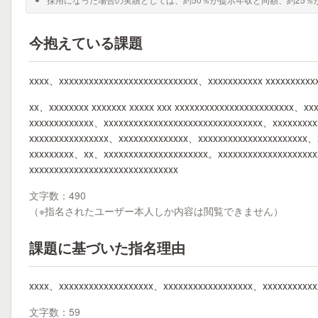
今抱えている課題
xxxx、xxxxxxxxxxxxxxxxxxxxxxxxxxxx、xxxxxxxxxxx xxxxxxxxxx
xx、xxxxxxxx xxxxxxx xxxxx xxx xxxxxxxxxxxxxxxxxxxxxxxx、xx
xxxxxxxxxxxxx、xxxxxxxxxxxxxxxxxxxxxxxxxxxxxxxx、xxxxxxxx
xxxxxxxxxxxxxxxx、xxxxxxxxxxxxxx、xxxxxxxxxxxxxxxxxxxxxx、
xxxxxxxxx、xx、xxxxxxxxxxxxxxxxxxxxx。xxxxxxxxxxxxxxxxxxx
xxxxxxxxxxxxxxxxxxxxxxxxxxxxxx
文字数：490
（※指名されたユーザー本人しか内容は閲覧できません）
課題に基づいた指名理由
xxxx、xxxxxxxxxxxxxxxxxxx、xxxxxxxxxxxxxxxxxx、xxxxxxxxxx
文字数：59