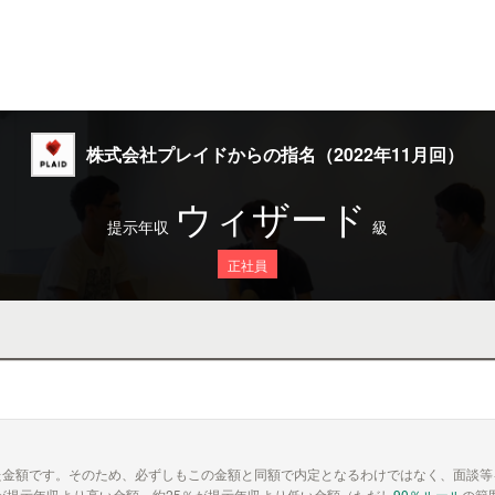
株式会社プレイドからの指名（2022年11月回）
ウィザード
提示年収
級
正社員
た金額です。そのため、必ずしもこの金額と同額で内定となるわけではなく、面談等
が提示年収より高い金額、約25％が提示年収より低い金額（ただし
90％ルール
の範