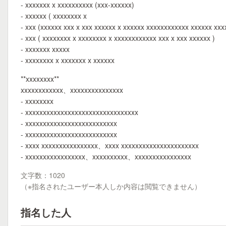
- xxxxxxx x xxxxxxxxxx (xxx-xxxxxx)
- xxxxxx ( xxxxxxxx x
- xxx (xxxxxx xxx x xxx xxxxxx x xxxxxx xxxxxxxxxxxx xxxxxx xxx
- xxx ( xxxxxxxx x xxxxxxxx x xxxxxxxxxxxx xxx x xxx xxxxxx )
- xxxxxxx xxxxx
- xxxxxxxx x xxxxxxx x xxxxxx
**xxxxxxxx**
xxxxxxxxxxxx、xxxxxxxxxxxxxxx
- xxxxxxxx
- xxxxxxxxxxxxxxxxxxxxxxxxxxxxxxxx
- xxxxxxxxxxxxxxxxxxxxxxxxxx
- xxxxxxxxxxxxxxxxxxxxxxxxxx
- xxxx xxxxxxxxxxxxxxxx、xxxx xxxxxxxxxxxxxxxxxxxxxx
- xxxxxxxxxxxxxxxxx、xxxxxxxxxx、xxxxxxxxxxxxxxxx
文字数：1020
（※指名されたユーザー本人しか内容は閲覧できません）
指名した人