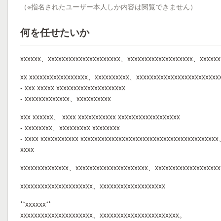
（※指名されたユーザー本人しか内容は閲覧できません）
何を任せたいか
xxxxxx、xxxxxxxxxxxxxxxxxxxxx、xxxxxxxxxxxxxxxxxxx、xxxxxx
xx xxxxxxxxxxxxxxxxx、xxxxxxxxxx、xxxxxxxxxxxxxxxxxxxxxxxx
- xxx xxxxx xxxxxxxxxxxxxxxxxxxx
- xxxxxxxxxxxxx、xxxxxxxxxx
xxx xxxxxx、 xxxx xxxxxxxxxxx xxxxxxxxxxxxxxxxxx
- xxxxxxxx、xxxxxxxxx xxxxxxxx
- xxxx xxxxxxxxxxx xxxxxxxxxxxxxxxxxxxxxxxxxxxxxxxxxxxxxxx
xxxx
xxxxxxxxxxxxxx、xxxxxxxxxxxxxxxxxxxxx、xxxxxxxxxxxxxxxxxx
xxxxxxxxxxxxxxxxxxxxx、xxxxxxxxxxxxxxxxxxx
**xxxxxx**
xxxxxxxxxxxxxxxxxxxxx、xxxxxxxxxxxxxxxxxxxxxxx。