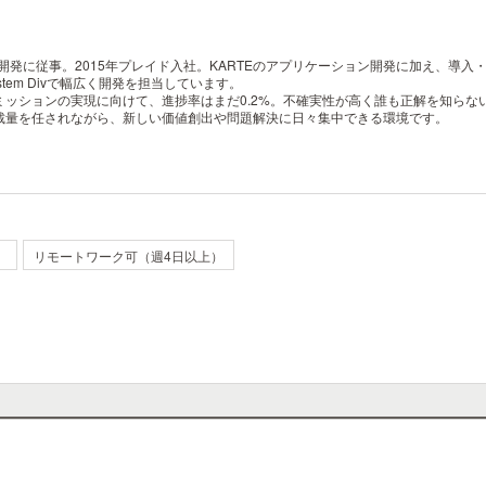
開発に従事。2015年プレイド入社。KARTEのアプリケーション開発に加え、導
ystem Divで幅広く開発を担当しています。
ッションの実現に向けて、進捗率はまだ0.2%。不確実性が高く誰も正解を知らな
裁量を任されながら、新しい価値創出や問題解決に日々集中できる環境です。
）
リモートワーク可（週4日以上）