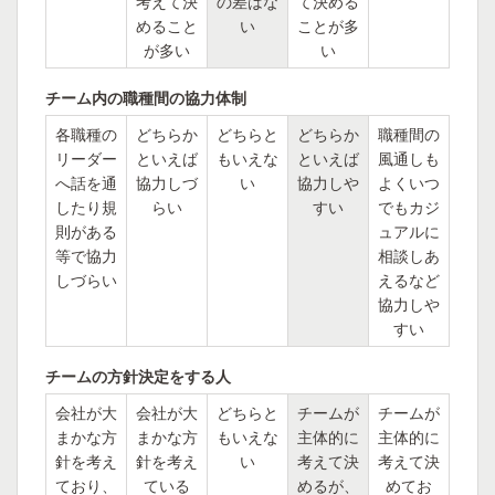
考えて決
の差はな
て決める
めること
い
ことが多
が多い
い
チーム内の職種間の協力体制
各職種の
どちらか
どちらと
どちらか
職種間の
リーダー
といえば
もいえな
といえば
風通しも
へ話を通
協力しづ
い
協力しや
よくいつ
したり規
らい
すい
でもカジ
則がある
ュアルに
等で協力
相談しあ
しづらい
えるなど
協力しや
すい
チームの方針決定をする人
会社が大
会社が大
どちらと
チームが
チームが
まかな方
まかな方
もいえな
主体的に
主体的に
針を考え
針を考え
い
考えて決
考えて決
ており、
ている
めるが、
めてお