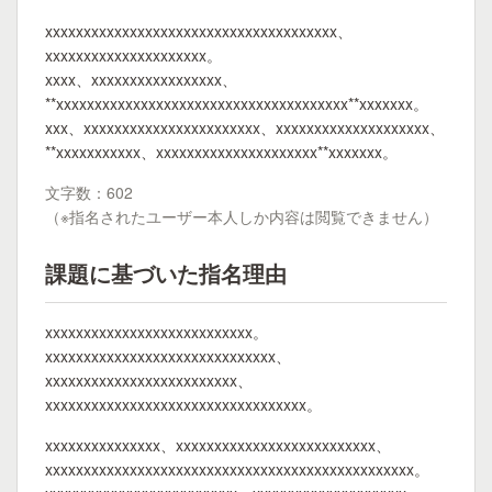
xxxxxxxxxxxxxxxxxxxxxxxxxxxxxxxxxxxxxx、
xxxxxxxxxxxxxxxxxxxxx。
xxxx、xxxxxxxxxxxxxxxxx、
**xxxxxxxxxxxxxxxxxxxxxxxxxxxxxxxxxxxxxx**xxxxxxx。
xxx、xxxxxxxxxxxxxxxxxxxxxxx、xxxxxxxxxxxxxxxxxxxx、
**xxxxxxxxxxx、xxxxxxxxxxxxxxxxxxxxx**xxxxxxx。
文字数：602
（※指名されたユーザー本人しか内容は閲覧できません）
課題に基づいた指名理由
xxxxxxxxxxxxxxxxxxxxxxxxxxx。
xxxxxxxxxxxxxxxxxxxxxxxxxxxxxx、
xxxxxxxxxxxxxxxxxxxxxxxxx、
xxxxxxxxxxxxxxxxxxxxxxxxxxxxxxxxxx。
xxxxxxxxxxxxxxx、xxxxxxxxxxxxxxxxxxxxxxxxxx、
xxxxxxxxxxxxxxxxxxxxxxxxxxxxxxxxxxxxxxxxxxxxxxxx。