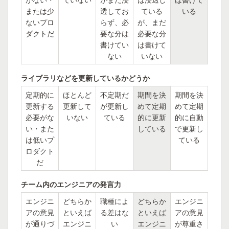
または少
透してお
ている
いる
ないプロ
らず、必
が、まだ
ダクトだ
要な分は
必要な分
書けてい
は書けて
ない
いない
ライブラリなどを更新しているかどうか
定期的に
ほとんど
不定期だ
期間を決
期間を決
更新する
更新して
が更新し
めて定期
めて定期
必要がな
いない
ている
的に更新
的に自動
い・また
している
で更新し
は低いプ
ている
ロダクト
だ
チーム内のエンジニアの発言力
エンジニ
どちらか
職種によ
どちらか
エンジニ
アの意見
といえば
る差はな
といえば
アの意見
が通りづ
エンジニ
い
エンジニ
が尊重さ