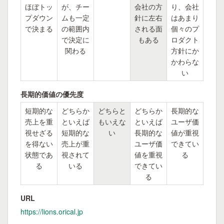
ほぼトッ
が、チー
会社の方
り、会社
プダウン
ムも一定
針に左右
はあまり
で決まる
の範囲内
される面
個々のプ
で決定に
もある
ロダクト
関わる
方針にか
かわらな
い
長期的価値の優先度
短期的な
どちらか
どちらと
どちらか
長期的な
売上を重
といえば
もいえな
といえば
ユーザ価
視せざる
短期的な
い
長期的な
値が重視
を得ない
売上が重
ユーザ価
できてい
状態であ
視されて
値を重視
る
る
いる
できてい
る
URL
https://lions.orical.jp