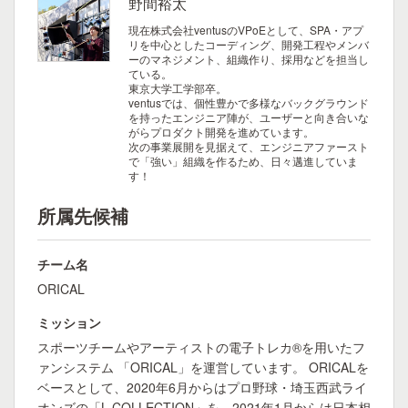
野間裕太
現在株式会社ventusのVPoEとして、SPA・アプ
リを中心としたコーディング、開発工程やメンバ
ーのマネジメント、組織作り、採用などを担当し
ている。
東京大学工学部卒。
ventusでは、個性豊かで多様なバックグラウンド
を持ったエンジニア陣が、ユーザーと向き合いな
がらプロダクト開発を進めています。
次の事業展開を見据えて、エンジニアファースト
で「強い」組織を作るため、日々邁進していま
す！
所属先候補
チーム名
ORICAL
ミッション
スポーツチームやアーティストの電子トレカ®︎を用いたフ
ァンシステム 「ORICAL」を運営しています。 ORICALを
ベースとして、2020年6月からはプロ野球・埼玉西武ライ
オンズの「L COLLECTION」を、2021年1月からは日本相