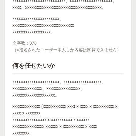
xxxxxxxxxxxxxxxxxxxxxxxxx、xxxxxxxxxxxxxxxxxxxx。
xxxx、xxxxxxxxxxxxxxxxxxxxxxxxxxxxxxxxxxxx。
xxxxxxxxxxxxxxxxxxxxxx、
xxxxxxxxxxxxxxxxxxxxxxxxxxxxx
xxxxxxxxxxxxxxxxxx。
文字数：378
（※指名されたユーザー本人しか内容は閲覧できません）
何を任せたいか
xxxxxxxxxxxxxxxxxxxxxx、xxxxxxxxxxxxxxxxxx、
xxxxxxxxxxxxxx、xxxxxxxxxxxxxxxx、
xxxxxxxxxxxxxxxxxxxx。
xxxxxxxxxxxxx (xxxxxxxxxxx xxx) x xxxx x xxxxxxxxxx x
xxxx x xxxxxxx
xxxxxxxxxxxxxxxx x xxxxxxxxxx x xxxxxx
xxxxxxxxxxxxxxx xxxxxx x xxxxxxxxxx x xxxx
xxxxxxxx