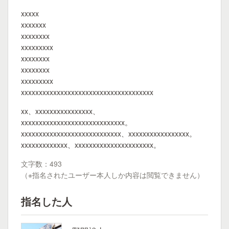
xxxxx
xxxxxxx
xxxxxxxx
xxxxxxxxx
xxxxxxxx
xxxxxxxx
xxxxxxxxx
xxxxxxxxxxxxxxxxxxxxxxxxxxxxxxxxxxxxx
xx、xxxxxxxxxxxxxxxx、
xxxxxxxxxxxxxxxxxxxxxxxxxxxxx。
xxxxxxxxxxxxxxxxxxxxxxxxxxxx、xxxxxxxxxxxxxxxxx。
xxxxxxxxxxxxx、xxxxxxxxxxxxxxxxxxxxxx。
文字数：493
（※指名されたユーザー本人しか内容は閲覧できません）
指名した人