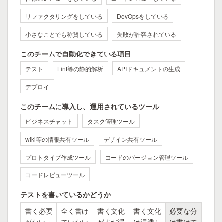
リファクタリングをしている
DevOpsをしている
小さなことでも称賛している
失敗が許容されている
このチームで自動化できている項目
テスト
Lint等の静的解析
APIドキュメントの生成
デプロイ
このチームに導入し、運用されているツール
ビジネスチャット
タスク管理ツール
wiki等の情報共有ツール
デザイン共有ツール
プロトタイプ作成ツール
コードのバージョン管理ツール
コードレビューツール
テストを書いているかどうか
書く必要
全く書け
書く文化
書く文化
必要な分
がない・
ていない
がまだ浸
は浸透し
は書けて