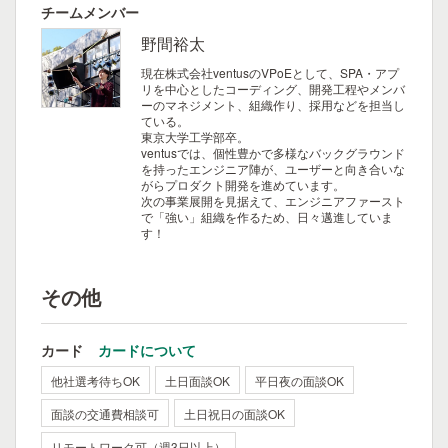
チームメンバー
野間裕太
現在株式会社ventusのVPoEとして、SPA・アプ
リを中心としたコーディング、開発工程やメンバ
ーのマネジメント、組織作り、採用などを担当し
ている。
東京大学工学部卒。
ventusでは、個性豊かで多様なバックグラウンド
を持ったエンジニア陣が、ユーザーと向き合いな
がらプロダクト開発を進めています。
次の事業展開を見据えて、エンジニアファースト
で「強い」組織を作るため、日々邁進していま
す！
その他
カード
カードについて
他社選考待ちOK
土日面談OK
平日夜の面談OK
面談の交通費相談可
土日祝日の面談OK
リモートワーク可（週3日以上）