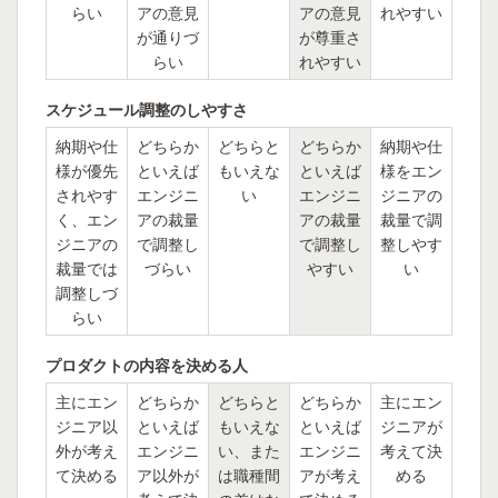
らい
アの意見
アの意見
れやすい
が通りづ
が尊重さ
らい
れやすい
スケジュール調整のしやすさ
納期や仕
どちらか
どちらと
どちらか
納期や仕
様が優先
といえば
もいえな
といえば
様をエン
されやす
エンジニ
い
エンジニ
ジニアの
く、エン
アの裁量
アの裁量
裁量で調
ジニアの
で調整し
で調整し
整しやす
裁量では
づらい
やすい
い
調整しづ
らい
プロダクトの内容を決める人
主にエン
どちらか
どちらと
どちらか
主にエン
ジニア以
といえば
もいえな
といえば
ジニアが
外が考え
エンジニ
い、また
エンジニ
考えて決
て決める
ア以外が
は職種間
アが考え
める