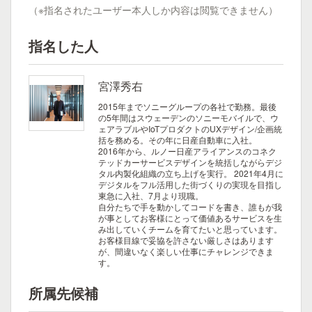
（※指名されたユーザー本人しか内容は閲覧できません）
指名した人
宮澤秀右
2015年までソニーグループの各社で勤務。最後
の5年間はスウェーデンのソニーモバイルで、ウ
ェアラブルやIoTプロダクトのUXデザイン/企画統
括を務める。その年に日産自動車に入社。
2016年から、ルノー日産アライアンスのコネク
テッドカーサービスデザインを統括しながらデジ
タル内製化組織の立ち上げを実行。 2021年4月に
デジタルをフル活用した街づくりの実現を目指し
東急に入社、7月より現職。
自分たちで手を動かしてコードを書き、誰もが我
が事としてお客様にとって価値あるサービスを生
み出していくチームを育てたいと思っています。
お客様目線で妥協を許さない厳しさはあります
が、間違いなく楽しい仕事にチャレンジできま
す。
所属先候補