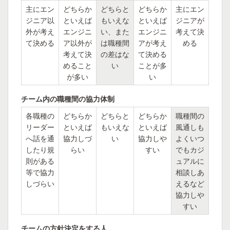
主にエン
どちらか
どちらと
どちらか
主にエン
ジニア以
といえば
もいえな
といえば
ジニアが
外が考え
エンジニ
い、また
エンジニ
考えて決
て決める
ア以外が
は職種間
アが考え
める
考えて決
の差はな
て決める
めること
い
ことが多
が多い
い
チーム内の職種間の協力体制
各職種の
どちらか
どちらと
どちらか
職種間の
リーダー
といえば
もいえな
といえば
風通しも
へ話を通
協力しづ
い
協力しや
よくいつ
したり規
らい
すい
でもカジ
則がある
ュアルに
等で協力
相談しあ
しづらい
えるなど
協力しや
すい
チームの方針決定をする人