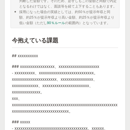
判断した金額です。そのため、必ずしもこの金額と同額で内定
となるわけではなく、面談等を経て上下することもあります。
採用になった場合の実績としては、約50％が提示年収と同
額、約25％が提示年収より高い金額、約25％が提示年収より
低い金額（ただし
90％ルール
の範囲内）となっています。
今抱えている課題
## xxxxxxxxxx
### xxxxxxxxxxxxxxxxx、xxxxxxxxxxxxxxxxxxxx
- xxxxxxxxxx、xxxxxxxxxxxxxxxxxxxxxxxxxxx。
xxxxxxxxxxxxxxxxxxxxxx、xxxxxxxxxxxxxxxx、
xxxxxxxxxxxxx、xxxxxxxxxxxxxxxxxxxxxxx、
xxxxxxxxxxxxxx。
xxx、
xxxxxxxxxxxxxxxxxxxxxxxxxxxxxxxxxxxxxxxxxxxxxxxxxxxx
xxxxxxxxxxxxxxxxxxxxxxxxxxxx。
### xxxxx
- xxxxxxxxxxxxxxxxxxxxxxxxxxxxxxxxxxxx。xxxxxx、