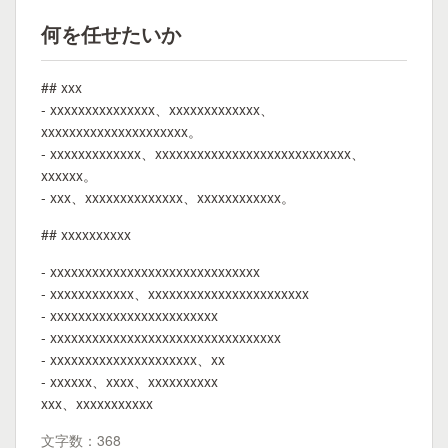
何を任せたいか
## xxx
- xxxxxxxxxxxxxxx、xxxxxxxxxxxxx、
xxxxxxxxxxxxxxxxxxxxx。
- xxxxxxxxxxxxx、xxxxxxxxxxxxxxxxxxxxxxxxxxxx、
xxxxxx。
- xxx、xxxxxxxxxxxxxx、xxxxxxxxxxxx。
## xxxxxxxxxx
- xxxxxxxxxxxxxxxxxxxxxxxxxxxxxx
- xxxxxxxxxxxx、xxxxxxxxxxxxxxxxxxxxxxx
- xxxxxxxxxxxxxxxxxxxxxxxx
- xxxxxxxxxxxxxxxxxxxxxxxxxxxxxxxxx
- xxxxxxxxxxxxxxxxxxxxx、xx
- xxxxxx、xxxx、xxxxxxxxxx
xxx、xxxxxxxxxxx
文字数：368