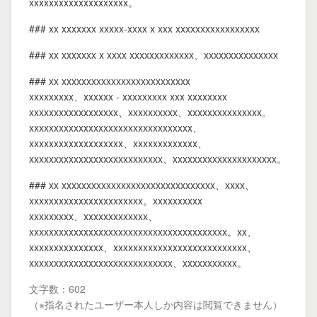
xxxxxxxxxxxxxxxxxxxx。
### xx xxxxxxx xxxxx-xxxx x xxx xxxxxxxxxxxxxxxxx
### xx xxxxxxx x xxxx xxxxxxxxxxxxx、xxxxxxxxxxxxxxx
### xx xxxxxxxxxxxxxxxxxxxxxxxxxx
xxxxxxxxx、xxxxxx - xxxxxxxxx xxx xxxxxxxx
xxxxxxxxxxxxxxxxxx、xxxxxxxxxx、xxxxxxxxxxxxxxx。
xxxxxxxxxxxxxxxxxxxxxxxxxxxxxxxxx、
xxxxxxxxxxxxxxxxxxx、xxxxxxxxxxxxx、
xxxxxxxxxxxxxxxxxxxxxxxxxxx、xxxxxxxxxxxxxxxxxxxxx。
### xx xxxxxxxxxxxxxxxxxxxxxxxxxxxxxxx、xxxx、
xxxxxxxxxxxxxxxxxxxxxxx。xxxxxxxxxx
xxxxxxxxx、xxxxxxxxxxxxx、
xxxxxxxxxxxxxxxxxxxxxxxxxxxxxxxxxxxxxxxx。xx、
xxxxxxxxxxxxxxx、xxxxxxxxxxxxxxxxxxxxxxxxxxx、
xxxxxxxxxxxxxxxxxxxxxxxxxxxxx、xxxxxxxxxxx。
文字数：602
（※指名されたユーザー本人しか内容は閲覧できません）