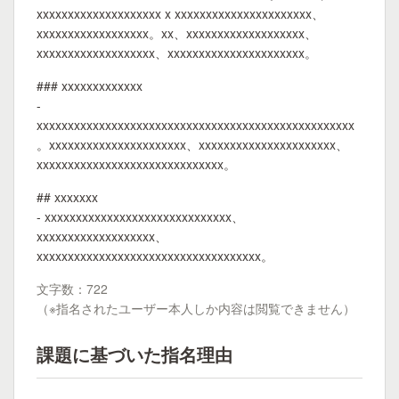
xxxxxxxxxxxxxxxxxxxx x xxxxxxxxxxxxxxxxxxxxxx、
xxxxxxxxxxxxxxxxxx。xx、xxxxxxxxxxxxxxxxxxx、
xxxxxxxxxxxxxxxxxxx、xxxxxxxxxxxxxxxxxxxxxx。
### xxxxxxxxxxxxx
-
xxxxxxxxxxxxxxxxxxxxxxxxxxxxxxxxxxxxxxxxxxxxxxxxxxx
。xxxxxxxxxxxxxxxxxxxxxx、xxxxxxxxxxxxxxxxxxxxxx、
xxxxxxxxxxxxxxxxxxxxxxxxxxxxxx。
## xxxxxxx
- xxxxxxxxxxxxxxxxxxxxxxxxxxxxxx、
xxxxxxxxxxxxxxxxxxx、
xxxxxxxxxxxxxxxxxxxxxxxxxxxxxxxxxxxx。
文字数：722
（※指名されたユーザー本人しか内容は閲覧できません）
課題に基づいた指名理由