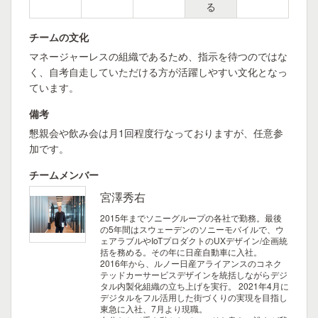
る
チームの文化
マネージャーレスの組織であるため、指示を待つのではな
く、自考自走していただける方が活躍しやすい文化となっ
ています。
備考
懇親会や飲み会は月1回程度行なっておりますが、任意参
加です。
チームメンバー
宮澤秀右
2015年までソニーグループの各社で勤務。最後
の5年間はスウェーデンのソニーモバイルで、ウ
ェアラブルやIoTプロダクトのUXデザイン/企画統
括を務める。その年に日産自動車に入社。
2016年から、ルノー日産アライアンスのコネク
テッドカーサービスデザインを統括しながらデジ
タル内製化組織の立ち上げを実行。 2021年4月に
デジタルをフル活用した街づくりの実現を目指し
東急に入社、7月より現職。