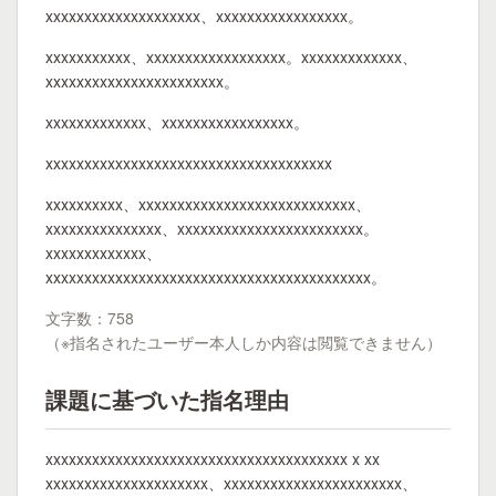
xxxxxxxxxxxxxxxxxxxx、xxxxxxxxxxxxxxxxx。
xxxxxxxxxxx、xxxxxxxxxxxxxxxxxx。xxxxxxxxxxxxx、
xxxxxxxxxxxxxxxxxxxxxxx。
xxxxxxxxxxxxx、xxxxxxxxxxxxxxxxx。
xxxxxxxxxxxxxxxxxxxxxxxxxxxxxxxxxxxxx
xxxxxxxxxx、xxxxxxxxxxxxxxxxxxxxxxxxxxxx、
xxxxxxxxxxxxxxx、xxxxxxxxxxxxxxxxxxxxxxxx。
xxxxxxxxxxxxx、
xxxxxxxxxxxxxxxxxxxxxxxxxxxxxxxxxxxxxxxxxx。
文字数：758
（※指名されたユーザー本人しか内容は閲覧できません）
課題に基づいた指名理由
xxxxxxxxxxxxxxxxxxxxxxxxxxxxxxxxxxxxxxx x xx
xxxxxxxxxxxxxxxxxxxxx、xxxxxxxxxxxxxxxxxxxxxxx、