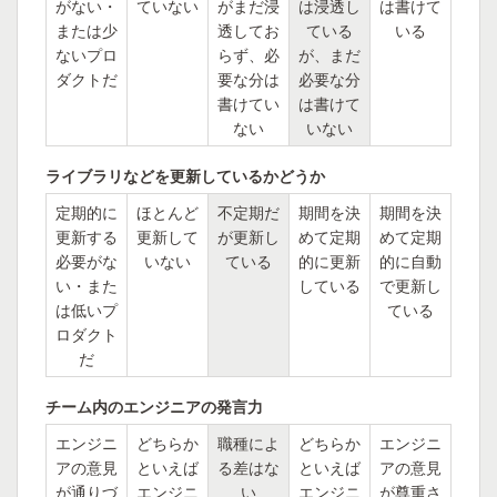
がない・
ていない
がまだ浸
は浸透し
は書けて
または少
透してお
ている
いる
ないプロ
らず、必
が、まだ
ダクトだ
要な分は
必要な分
書けてい
は書けて
ない
いない
ライブラリなどを更新しているかどうか
定期的に
ほとんど
不定期だ
期間を決
期間を決
更新する
更新して
が更新し
めて定期
めて定期
必要がな
いない
ている
的に更新
的に自動
い・また
している
で更新し
は低いプ
ている
ロダクト
だ
チーム内のエンジニアの発言力
エンジニ
どちらか
職種によ
どちらか
エンジニ
アの意見
といえば
る差はな
といえば
アの意見
が通りづ
エンジニ
い
エンジニ
が尊重さ