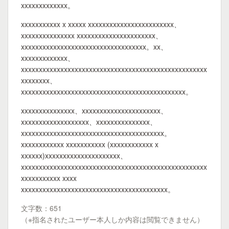
xxxxxxxxxxxxx。
xxxxxxxxxxx x xxxxx xxxxxxxxxxxxxxxxxxxxxxxx、
xxxxxxxxxxxxxxx xxxxxxxxxxxxxxxxxxxxxx、
xxxxxxxxxxxxxxxxxxxxxxxxxxxxxxxxxxx。xx、
xxxxxxxxxxxxx、
xxxxxxxxxxxxxxxxxxxxxxxxxxxxxxxxxxxxxxxxxxxxxxxxxxxx
xxxxxxxx、
xxxxxxxxxxxxxxxxxxxxxxxxxxxxxxxxxxxxxxxxxxxxxx。
xxxxxxxxxxxxxxx、xxxxxxxxxxxxxxxxxxxxxx、
xxxxxxxxxxxxxxxxxxx、xxxxxxxxxxxxxxx、
xxxxxxxxxxxxxxxxxxxxxxxxxxxxxxxxxxxxxxxx。
xxxxxxxxxxxx xxxxxxxxxxx (xxxxxxxxxxxx x
xxxxxx)xxxxxxxxxxxxxxxxxxxxx、
xxxxxxxxxxxxxxxxxxxxxxxxxxxxxxxxxxxxxxxxxxxxxxxxxxxx
xxxxxxxxxxx xxxx
xxxxxxxxxxxxxxxxxxxxxxxxxxxxxxxxxxxxxxxxx。
文字数：651
（※指名されたユーザー本人しか内容は閲覧できません）