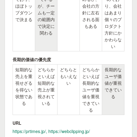
ほぼトッ
が、チー
会社の方
り、会社
プダウン
ムも一定
針に左右
はあまり
で決まる
の範囲内
される面
個々のプ
で決定に
もある
ロダクト
関わる
方針にか
かわらな
い
長期的価値の優先度
短期的な
どちらか
どちらと
どちらか
長期的な
売上を重
といえば
もいえな
といえば
ユーザ価
視せざる
短期的な
い
長期的な
値が重視
を得ない
売上が重
ユーザ価
できてい
状態であ
視されて
値を重視
る
る
いる
できてい
る
URL
https://prtimes.jp/, https://webclipping.jp/