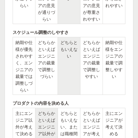
らい
アの意見
アの意見
れやすい
が通りづ
が尊重さ
らい
れやすい
スケジュール調整のしやすさ
納期や仕
どちらか
どちらと
どちらか
納期や仕
様が優先
といえば
もいえな
といえば
様をエン
されやす
エンジニ
い
エンジニ
ジニアの
く、エン
アの裁量
アの裁量
裁量で調
ジニアの
で調整し
で調整し
整しやす
裁量では
づらい
やすい
い
調整しづ
らい
プロダクトの内容を決める人
主にエン
どちらか
どちらと
どちらか
主にエン
ジニア以
といえば
もいえな
といえば
ジニアが
外が考え
エンジニ
い、また
エンジニ
考えて決
て決める
ア以外が
は職種間
アが考え
める