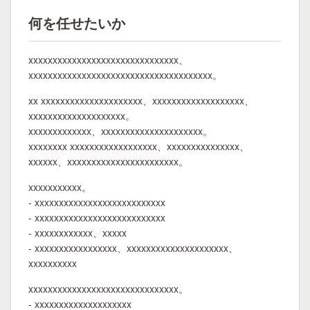
何を任せたいか
xxxxxxxxxxxxxxxxxxxxxxxxxxxxxxx、
xxxxxxxxxxxxxxxxxxxxxxxxxxxxxxxxxxxxxx。
xx xxxxxxxxxxxxxxxxxxxxx、xxxxxxxxxxxxxxxxxxx、
xxxxxxxxxxxxxxxxxxxx。
xxxxxxxxxxxxx、xxxxxxxxxxxxxxxxxxxxx。
xxxxxxxx xxxxxxxxxxxxxxxxxx、xxxxxxxxxxxxxxx、
xxxxxx、xxxxxxxxxxxxxxxxxxxxxxx。
xxxxxxxxxxx。
- xxxxxxxxxxxxxxxxxxxxxxxxxxx
- xxxxxxxxxxxxxxxxxxxxxxxxxxx
- xxxxxxxxxxxx、xxxxx
- xxxxxxxxxxxxxxxxx、xxxxxxxxxxxxxxxxxxxxx、
xxxxxxxxxx
xxxxxxxxxxxxxxxxxxxxxxxxxxxxxxx。
- xxxxxxxxxxxxxxxxxxxx