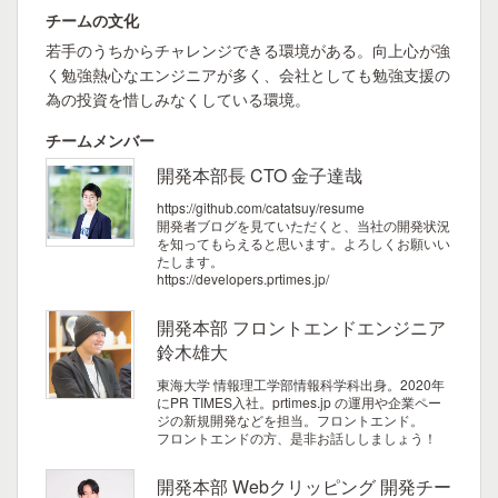
チームの文化
若手のうちからチャレンジできる環境がある。向上心が強
く勉強熱心なエンジニアが多く、会社としても勉強支援の
為の投資を惜しみなくしている環境。
チームメンバー
開発本部長 CTO 金子達哉
https://github.com/catatsuy/resume
開発者ブログを見ていただくと、当社の開発状況
を知ってもらえると思います。よろしくお願いい
たします。
https://developers.prtimes.jp/
開発本部 フロントエンドエンジニア
鈴木雄大
東海大学 情報理工学部情報科学科出身。2020年
にPR TIMES入社。prtimes.jp の運用や企業ペー
ジの新規開発などを担当。フロントエンド。
フロントエンドの方、是非お話ししましょう！
開発本部 Webクリッピング 開発チー