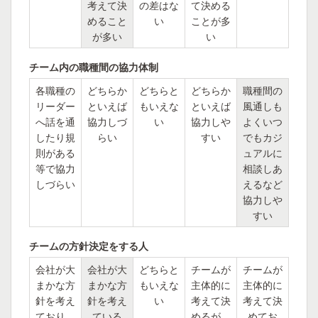
考えて決
の差はな
て決める
めること
い
ことが多
が多い
い
チーム内の職種間の協力体制
各職種の
どちらか
どちらと
どちらか
職種間の
リーダー
といえば
もいえな
といえば
風通しも
へ話を通
協力しづ
い
協力しや
よくいつ
したり規
らい
すい
でもカジ
則がある
ュアルに
等で協力
相談しあ
しづらい
えるなど
協力しや
すい
チームの方針決定をする人
会社が大
会社が大
どちらと
チームが
チームが
まかな方
まかな方
もいえな
主体的に
主体的に
針を考え
針を考え
い
考えて決
考えて決
ており、
ている
めるが、
めてお