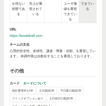
を得ない
売上が重
ユーザ価
できてい
状態であ
視されて
値を重視
る
る
いる
できてい
る
URL
https://boostdraft.com
チームの文化
心理的安全性、多様性、謙虚・尊敬・信頼、を重視してい
ます。 単調作業は自動化することを重視しております。
その他
カード
カードについて
他社選考待ちOK
土日面談OK
平日夜の面談OK
ストックオプションあり
土日祝日の面談OK
リモートワーク可（週4日以上）