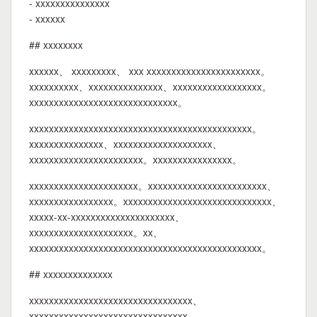
- xxxxxxxxxxxxxxx
- xxxxxx
## xxxxxxxx
xxxxxx、 xxxxxxxxx、 xxx xxxxxxxxxxxxxxxxxxxxxxx。
xxxxxxxxxx、xxxxxxxxxxxxxxx、xxxxxxxxxxxxxxxxxx。
xxxxxxxxxxxxxxxxxxxxxxxxxxxxxx。
xxxxxxxxxxxxxxxxxxxxxxxxxxxxxxxxxxxxxxxxxxxxx。
xxxxxxxxxxxxxxx、xxxxxxxxxxxxxxxxxxxx、
xxxxxxxxxxxxxxxxxxxxxxx。xxxxxxxxxxxxxxxx。
xxxxxxxxxxxxxxxxxxxxxx。xxxxxxxxxxxxxxxxxxxxxxxx、
xxxxxxxxxxxxxxxxx。xxxxxxxxxxxxxxxxxxxxxxxxxxxxxx、
xxxxx-xx-xxxxxxxxxxxxxxxxxxxxx、
xxxxxxxxxxxxxxxxxxxxx。xx、
xxxxxxxxxxxxxxxxxxxxxxxxxxxxxxxxxxxxxxxxxxxxxxx。
## xxxxxxxxxxxxxx
xxxxxxxxxxxxxxxxxxxxxxxxxxxxxxxxx、
xxxxxxxxxxxxxxxxxxxxxxxxxxxxxxxx。