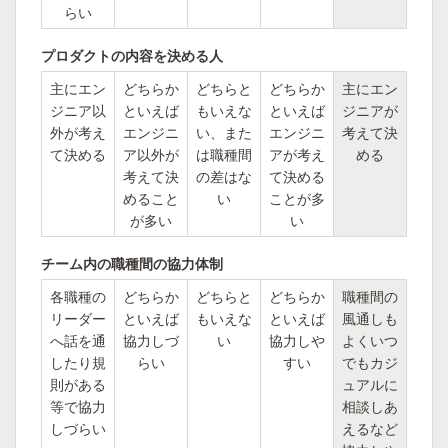
らい
プロダクトの内容を決める人
主にエン
どちらか
どちらと
どちらか
主にエン
ジニア以
といえば
もいえな
といえば
ジニアが
外が考え
エンジニ
い、また
エンジニ
考えて決
て決める
ア以外が
は職種間
アが考え
める
考えて決
の差はな
て決める
めること
い
ことが多
が多い
い
チーム内の職種間の協力体制
各職種の
どちらか
どちらと
どちらか
職種間の
リーダー
といえば
もいえな
といえば
風通しも
へ話を通
協力しづ
い
協力しや
よくいつ
したり規
らい
すい
でもカジ
則がある
ュアルに
等で協力
相談しあ
しづらい
えるなど