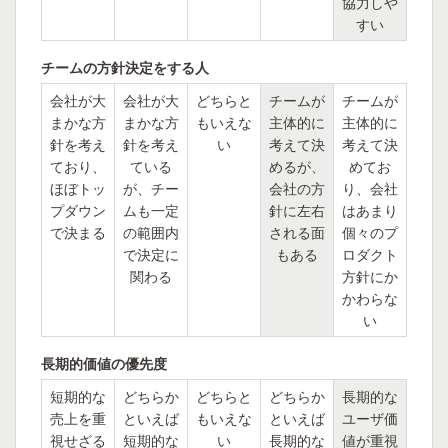
協力しや
すい
チームの方針決定をする人
会社が大
会社が大
どちらと
チームが
チームが
まかな方
まかな方
もいえな
主体的に
主体的に
針を考え
針を考え
い
考えて決
考えて決
ており、
ている
めるが、
めてお
ほぼトッ
が、チー
会社の方
り、会社
プダウン
ムも一定
針に左右
はあまり
で決まる
の範囲内
される面
個々のプ
で決定に
もある
ロダクト
関わる
方針にか
かわらな
い
長期的価値の優先度
短期的な
どちらか
どちらと
どちらか
長期的な
売上を重
といえば
もいえな
といえば
ユーザ価
視せざる
短期的な
い
長期的な
値が重視