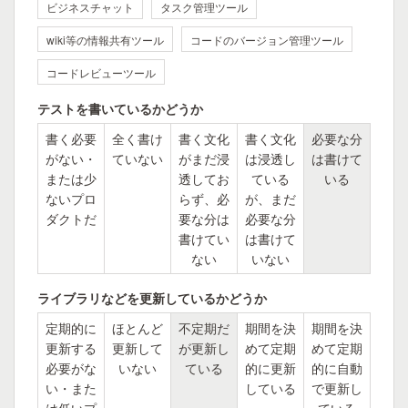
ビジネスチャット
タスク管理ツール
wiki等の情報共有ツール
コードのバージョン管理ツール
コードレビューツール
テストを書いているかどうか
書く必要
全く書け
書く文化
書く文化
必要な分
がない・
ていない
がまだ浸
は浸透し
は書けて
または少
透してお
ている
いる
ないプロ
らず、必
が、まだ
ダクトだ
要な分は
必要な分
書けてい
は書けて
ない
いない
ライブラリなどを更新しているかどうか
定期的に
ほとんど
不定期だ
期間を決
期間を決
更新する
更新して
が更新し
めて定期
めて定期
必要がな
いない
ている
的に更新
的に自動
い・また
している
で更新し