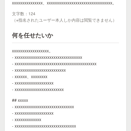
xxxxxxxxxxxxxxx、xxxxxxxxxxxxxxxxxxxxxxxxxxxxxxxx。
文字数：124
（※指名されたユーザー本人しか内容は閲覧できません）
何を任せたいか
xxxxxxxxxxxxxxxxxx。
- xxxxxxxxxxxxxxxxxxxxxxxxxxxxxxxxx
- xxxxxxxxxxxxxxxxxxxxxxxxxxxxxxxxxxxxxxxx
- xxxxxxxxxxxxxxxxxxxxxxxxx
- xxxxxx、xxxxxxxx
- xxxxxxxxxxxxxxxxxxx
- xxxxxxxxxxxxxxxxxxxxxxxx
## xxxxx
- xxxxxxxxxxxxxxxxxxxxxxxxxxxxx
- xxxxxxxxxxxxxxxxxxx
- xxxxxxxxxxxxx
- xxxxxxxxxxxxxxxxxxxxxxxxxxxxxx