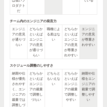
は低いプ
ている
ロダクト
だ
チーム内のエンジニアの発言力
エンジニ
どちらか
職種によ
どちらか
エンジニ
アの意見
といえば
る差はな
といえば
アの意見
が通りづ
エンジニ
い
エンジニ
が尊重さ
らい
アの意見
アの意見
れやすい
が通りづ
が尊重さ
らい
れやすい
スケジュール調整のしやすさ
納期や仕
どちらか
どちらと
どちらか
納期や仕
様が優先
といえば
もいえな
といえば
様をエン
されやす
エンジニ
い
エンジニ
ジニアの
く、エン
アの裁量
アの裁量
裁量で調
ジニアの
で調整し
で調整し
整しやす
裁量では
づらい
やすい
い
調整しづ