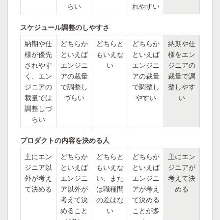
らい
れやすい
スケジュール調整のしやすさ
納期や仕
どちらか
どちらと
どちらか
納期や仕
様が優先
といえば
もいえな
といえば
様をエン
されやす
エンジニ
い
エンジニ
ジニアの
く、エン
アの裁量
アの裁量
裁量で調
ジニアの
で調整し
で調整し
整しやす
裁量では
づらい
やすい
い
調整しづ
らい
プロダクトの内容を決める人
主にエン
どちらか
どちらと
どちらか
主にエン
ジニア以
といえば
もいえな
といえば
ジニアが
外が考え
エンジニ
い、また
エンジニ
考えて決
て決める
ア以外が
は職種間
アが考え
める
考えて決
の差はな
て決める
めること
い
ことが多