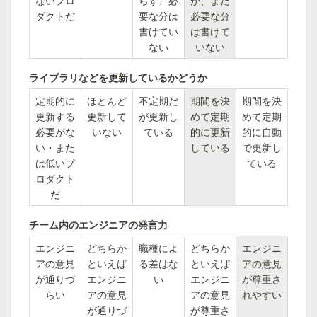
ないプロ
らず、必
が、まだ
ダクトだ
要な分は
必要な分
書けてい
は書けて
ない
いない
ライブラリなどを更新しているかどうか
定期的に
ほとんど
不定期だ
期間を決
期間を決
更新する
更新して
が更新し
めて定期
めて定期
必要がな
いない
ている
的に更新
的に自動
い・また
している
で更新し
は低いプ
ている
ロダクト
だ
チーム内のエンジニアの発言力
エンジニ
どちらか
職種によ
どちらか
エンジニ
アの意見
といえば
る差はな
といえば
アの意見
が通りづ
エンジニ
い
エンジニ
が尊重さ
らい
アの意見
アの意見
れやすい
が通りづ
が尊重さ