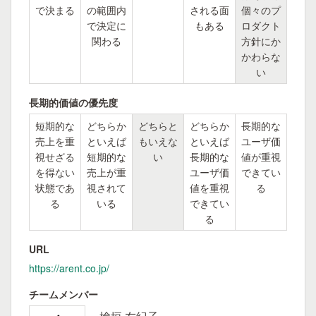
で決まる
の範囲内
される面
個々のプ
で決定に
もある
ロダクト
関わる
方針にか
かわらな
い
長期的価値の優先度
短期的な
どちらか
どちらと
どちらか
長期的な
売上を重
といえば
もいえな
といえば
ユーザ価
視せざる
短期的な
い
長期的な
値が重視
を得ない
売上が重
ユーザ価
できてい
状態であ
視されて
値を重視
る
る
いる
できてい
る
URL
https://arent.co.jp/
チームメンバー