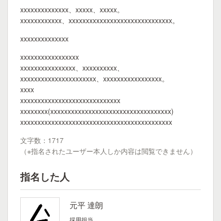
xxxxxxxxxxxxxx、xxxxx、xxxxx。
xxxxxxxxxxxx、xxxxxxxxxxxxxxxxxxxxxxxxxxxxxx。
xxxxxxxxxxxxxx
xxxxxxxxxxxxxxxxx
xxxxxxxxxxxxxxxx、xxxxxxxxxx、
xxxxxxxxxxxxxxxxxxxxxx、xxxxxxxxxxxxxxxxx。
xxxx
xxxxxxxxxxxxxxxxxxxxxxxxxxxxx
xxxxxxxx(xxxxxxxxxxxxxxxxxxxxxxxxxxxxxxxxxxx)
xxxxxxxxxxxxxxxxxxxxxxxxxxxxxxxxxxxxxxxxxxxx
文字数：1717
（※指名されたユーザー本人しか内容は閲覧できません）
指名した人
元平 達朗
採用担当