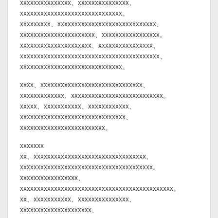
xxxxxxxxxxxxxxx、xxxxxxxxxxxxxxx、
xxxxxxxxxxxxxxxxxxxxxxxxxxxxxx。
xxxxxxxxx、xxxxxxxxxxxxxxxxxxxxxxxxxxxxx、
xxxxxxxxxxxxxxxxxxxxxx、xxxxxxxxxxxxxxxxx。
xxxxxxxxxxxxxxxxxxxxx、xxxxxxxxxxxxxxxx、
xxxxxxxxxxxxxxxxxxxxxxxxxxxxxxxxxxxxxxxxx、
xxxxxxxxxxxxxxxxxxxxxxxxxxxxxx。
xxxx、xxxxxxxxxxxxxxxxxxxxxxxxxxxxxx、
xxxxxxxxxxxxx、xxxxxxxxxxxxxxxxxxxxxxxxxxx。
xxxxx、xxxxxxxxxxx、xxxxxxxxxxxx、
xxxxxxxxxxxxxxxxxxxxxxxxxxxxxxx、
xxxxxxxxxxxxxxxxxxxxxxxxx。
xxxxxxx
xx、xxxxxxxxxxxxxxxxxxxxxxxxxxxxxxxxx、
xxxxxxxxxxxxxxxxxxxxxxxxxxxxxxxxxxxxxxx。
xxxxxxxxxxxxxxxxx、
xxxxxxxxxxxxxxxxxxxxxxxxxxxxxxxxxxxxxxxxxxxxx。
xx、xxxxxxxxxxx、xxxxxxxxxxxxxxx、
xxxxxxxxxxxxxxxxxxxxx、