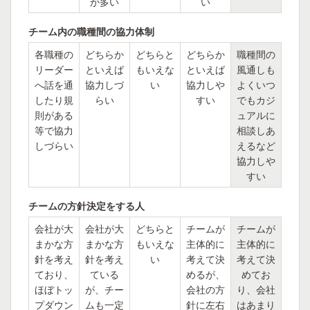
が多い
い
チーム内の職種間の協力体制
各職種の
どちらか
どちらと
どちらか
職種間の
リーダー
といえば
もいえな
といえば
風通しも
へ話を通
協力しづ
い
協力しや
よくいつ
したり規
らい
すい
でもカジ
則がある
ュアルに
等で協力
相談しあ
しづらい
えるなど
協力しや
すい
チームの方針決定をする人
会社が大
会社が大
どちらと
チームが
チームが
まかな方
まかな方
もいえな
主体的に
主体的に
針を考え
針を考え
い
考えて決
考えて決
ており、
ている
めるが、
めてお
ほぼトッ
が、チー
会社の方
り、会社
プダウン
ムも一定
針に左右
はあまり