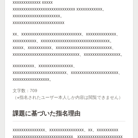
xxxxxxxxxxxxx xxxxx
xxxxxxxxxxxxxxxxxxxxxxxxxxxxx xxxxxxxxxxxx。
xxxxxxxxxxxxxxxxxxxxxx。
xxxxxxxxxxxxxxxxxxxxxxxx
xx、xxxxxxxxxxxxxxxxxxxxxxxxxxxx、xxxxxxxxxxxxxx、
xxxxxxxxxxx、xxxxxxxxxxxxxxxxxxxxxxxxxxxxxxxx。
xxxxx、xxxxxxxxxxx、xxxxxxxxxxxxxxxxxxxxxxxxxx、
xxxxxxxxxxxxxxxxxxxxxxxxxxxxxxx、xxxxxxxxxxxxxxxxx。
xxxxxxxxxx、xxxxxxxxxxxxxxxx、
xxxxxxxxxxxxxxxxxxxxxxxxx、xxxxxxxxxxxxxxxxxxxxxx、
xxxxxxxxxxxxxxxxx。
文字数：709
（※指名されたユーザー本人しか内容は閲覧できません）
課題に基づいた指名理由
xxxxxxxxxxxxxxx、xxxxxxxxxxxxxxxx、xx、xxxxxxxxxx
xxxxxxxxxxxxxxxxxxxxxxxxxxxx、xxxxxxxxxxxxxxxxxxxxx