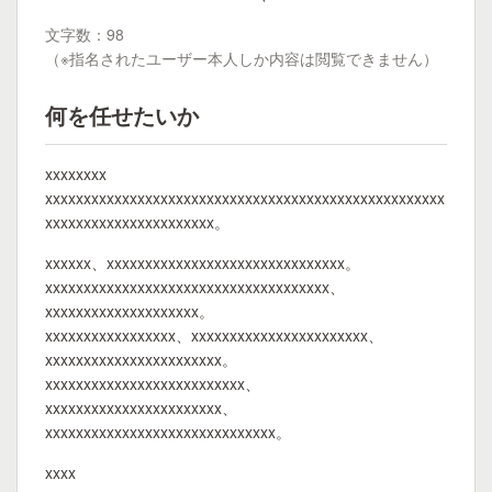
文字数：98
（※指名されたユーザー本人しか内容は閲覧できません）
何を任せたいか
xxxxxxxx
xxxxxxxxxxxxxxxxxxxxxxxxxxxxxxxxxxxxxxxxxxxxxxxxxxxx
xxxxxxxxxxxxxxxxxxxxxx。
xxxxxx、xxxxxxxxxxxxxxxxxxxxxxxxxxxxxxx。
xxxxxxxxxxxxxxxxxxxxxxxxxxxxxxxxxxxxx、
xxxxxxxxxxxxxxxxxxxx。
xxxxxxxxxxxxxxxxx、xxxxxxxxxxxxxxxxxxxxxxx、
xxxxxxxxxxxxxxxxxxxxxxx。
xxxxxxxxxxxxxxxxxxxxxxxxxx、
xxxxxxxxxxxxxxxxxxxxxxx、
xxxxxxxxxxxxxxxxxxxxxxxxxxxxxx。
xxxx