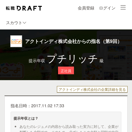
会員登録
ログイン
スカウト
アクトインディ株式会社からの指名（第9回）
プチリッチ
提示年収
級
正社員
アクトインディ株式会社の企業詳細を見る
指名日時：2017.11.02 17:33
提示年収とは？
あなたのレジュメの内容から読み取った実力に対して、企業が
判断した金額です。そのため、必ずしもこの金額と同額で内定