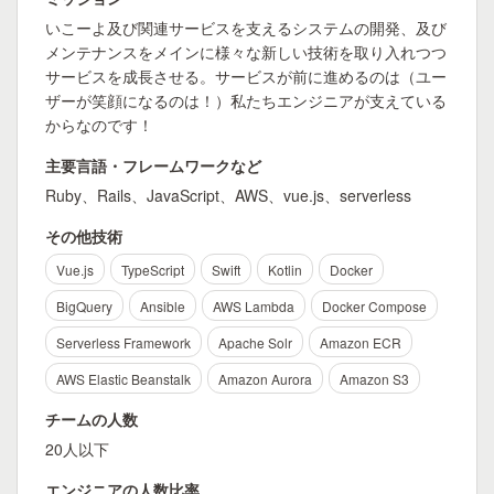
いこーよ及び関連サービスを支えるシステムの開発、及び
メンテナンスをメインに様々な新しい技術を取り入れつつ
サービスを成長させる。サービスが前に進めるのは（ユー
ザーが笑顔になるのは！）私たちエンジニアが支えている
からなのです！
主要言語・フレームワークなど
Ruby、Rails、JavaScript、AWS、vue.js、serverless
その他技術
Vue.js
TypeScript
Swift
Kotlin
Docker
BigQuery
Ansible
AWS Lambda
Docker Compose
Serverless Framework
Apache Solr
Amazon ECR
AWS Elastic Beanstalk
Amazon Aurora
Amazon S3
チームの人数
20人以下
エンジニアの人数比率