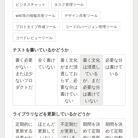
ビジネスチャット
タスク管理ツール
wiki等の情報共有ツール
デザイン共有ツール
プロトタイプ作成ツール
コードのバージョン管理ツール
コードレビューツール
テストを書いているかどうか
書く必要
全く書け
書く文化
書く文化
必要な分
がない・
ていない
がまだ浸
は浸透し
は書けて
または少
透してお
ている
いる
ないプロ
らず、必
が、まだ
ダクトだ
要な分は
必要な分
書けてい
は書けて
ない
いない
ライブラリなどを更新しているかどうか
定期的に
ほとんど
不定期だ
期間を決
期間を決
更新する
更新して
が更新し
めて定期
めて定期
必要がな
いない
ている
的に更新
的に自動