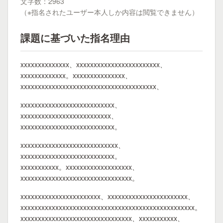
文字数：2963
（※指名されたユーザー本人しか内容は閲覧できません）
課題に基づいた指名理由
xxxxxxxxxxxxxx、xxxxxxxxxxxxxxxxxxxxxxxx、
xxxxxxxxxxxxx。xxxxxxxxxxxxxxx、
xxxxxxxxxxxxxxxxxxxxxxxxxxxxxxxxxxxxxxx、
xxxxxxxxxxxxxxxxxxxxxxxxxxx、
xxxxxxxxxxxxxxxxxxxxxxxxxx、
xxxxxxxxxxxxxxxxxxxxxxxxxxx。
xxxxxxxxxxxxxxxxxxxxxxxxxxxx、
xxxxxxxxxxxxxxxxxxxxxxxxxxx。
xxxxxxxxxxx。xxxxxxxxxxxxxxxxxxx、
xxxxxxxxxxxxxxxxxxxxxxxxxxxxxxxx。
xxxxxxxxxxxxxxxxxxxxxxx、xxxxxxxxxxxxxxxxxxxxxxx、
xxxxxxxxxxxxxxxxxxxxxxxxxxxxxxxxxxxxxxxxxxxxxxxxxx。
xxxxxxxxxxxxxxxxxxxxxxxxxxxxxxxx、xxxxxxxxxxx、