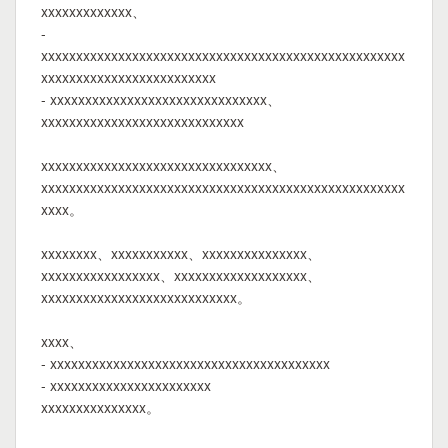
xxxxxxxxxxxxx、
-
xxxxxxxxxxxxxxxxxxxxxxxxxxxxxxxxxxxxxxxxxxxxxxxxxxxx
xxxxxxxxxxxxxxxxxxxxxxxxx
- xxxxxxxxxxxxxxxxxxxxxxxxxxxxxxx、
xxxxxxxxxxxxxxxxxxxxxxxxxxxxx
xxxxxxxxxxxxxxxxxxxxxxxxxxxxxxxxx、
xxxxxxxxxxxxxxxxxxxxxxxxxxxxxxxxxxxxxxxxxxxxxxxxxxxx
xxxx。
xxxxxxxx、xxxxxxxxxxx、xxxxxxxxxxxxxxx、
xxxxxxxxxxxxxxxxx、xxxxxxxxxxxxxxxxxxx、
xxxxxxxxxxxxxxxxxxxxxxxxxxxx。
xxxx、
- xxxxxxxxxxxxxxxxxxxxxxxxxxxxxxxxxxxxxxxx
- xxxxxxxxxxxxxxxxxxxxxxx
xxxxxxxxxxxxxxx。