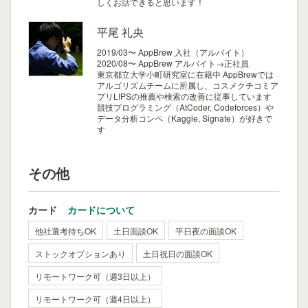
しくお話できると思います！
平尾 礼央
2019/03〜 AppBrew 入社（アルバイト）
2020/08〜 AppBrew アルバイト→正社員
東京都立大学小町研究室に在籍中
AppBrewでは
アルゴリズムチームに所属し、コスメクチコミア
プリLIPSの推薦や検索の改善に従事しています
競技プログラミング（AtCoder, Codeforces）や
データ分析コンペ（Kaggle, Signate）が好きで
す
その他
カード
カードについて
他社選考待ちOK
土日面談OK
平日夜の面談OK
ストックオプションあり
土日祝日の面談OK
リモートワーク可（週3日以上）
リモートワーク可（週4日以上）