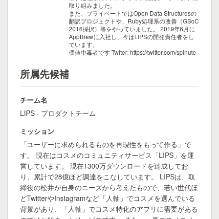
取り組みました。
また、プライベートではOpen Data Structuresの
翻訳プロジェクトや、Ruby処理系の改善（GSoC
2016採択）等をやっていました。
2019年6月に
AppBrewに入社し、今はLIPSの開発責任者をし
ています。
価値中毒者です Twiter: https://twitter.com/spinute
所属先候補
チーム名
LIPS - プロダクトチーム
ミッション
「ユーザーに求められるものを再現性をもって作る」で
す。 現在はコスメのコミュニティサービス「LIPS」を運
営しています。 現在1300万ダウンロードを達成してお
り、累計で28億ほど調達をこなしています。 LIPSは、取
締役の松井が自身のニーズから考えたもので、若い世代ほ
どTwitterやInstagramなど「人軸」でコスメを選んでいる
背景があり、「人軸」でコスメ特化のアプリに需要がある