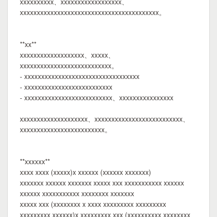
xxxxxxxxxx、xxxxxxxxxxxxxxxxxx、
xxxxxxxxxxxxxxxxxxxxxxxxxxxxxxxxxxxxxxxxx。
**xx**
xxxxxxxxxxxxxxxxxxx、xxxxx、
xxxxxxxxxxxxxxxxxxxxxxxxxxx。
- xxxxxxxxxxxxxxxxxxxxxxxxxxxxxxxxxx
- xxxxxxxxxxxxxxxxxxxxxxxxxx
- xxxxxxxxxxxxxxxxxxxxxxxxxx、xxxxxxxxxxxxxxxx
xxxxxxxxxxxxxxxxxxxx、xxxxxxxxxxxxxxxxxxxxxxxxxx、
xxxxxxxxxxxxxxxxxxxxxxxxx。
**xxxxxx**
xxxx xxxx (xxxxx)x xxxxxx (xxxxxx xxxxxxx)
xxxxxxx xxxxxx xxxxxxx xxxxx xxx xxxxxxxxxxx xxxxxx
xxxxxx xxxxxxxxxxx xxxxxxxx xxxxxxx
xxxxx xxx (xxxxxxxx x xxxx xxxxxxxxx xxxxxxxxx
xxxxxxxxx xxxxxx)x xxxxxxxxx xxx (xxxxxxxxxx xxxxxxxx