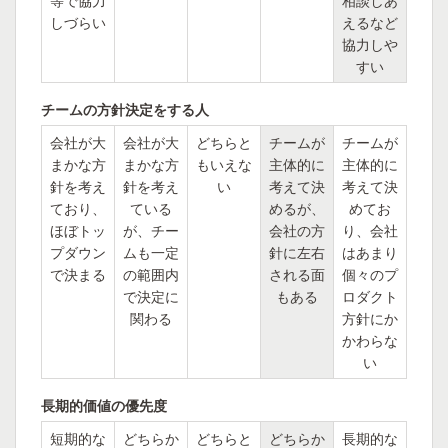
等で協力
相談しあ
しづらい
えるなど
協力しや
すい
チームの方針決定をする人
会社が大
会社が大
どちらと
チームが
チームが
まかな方
まかな方
もいえな
主体的に
主体的に
針を考え
針を考え
い
考えて決
考えて決
ており、
ている
めるが、
めてお
ほぼトッ
が、チー
会社の方
り、会社
プダウン
ムも一定
針に左右
はあまり
で決まる
の範囲内
される面
個々のプ
で決定に
もある
ロダクト
関わる
方針にか
かわらな
い
長期的価値の優先度
短期的な
どちらか
どちらと
どちらか
長期的な