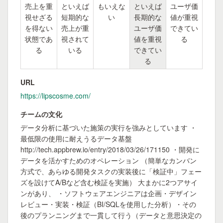
売上を重
といえば
もいえな
といえば
ユーザ価
視せざる
短期的な
い
長期的な
値が重視
を得ない
売上が重
ユーザ価
できてい
状態であ
視されて
値を重視
る
る
いる
できてい
る
URL
https://lipscosme.com/
チームの文化
データ分析に基づいた施策の実行を強みとしています ・
最低限の使用に耐えうるデータ基盤
http://tech.appbrew.io/entry/2018/03/26/171150 ・開発に
データを活かすためのオペレーション （簡単なカンバン
方式で、あらゆる開発タスクの実装後に「検証中」フェー
ズを設けてA/Bなど含む検証を実施） 大まかに2つアサイ
ンがあり、 ・ソフトウェアエンジニアは企画・デザイン
レビュー・実装・検証（BI/SQLを使用した分析）・その
後のプランニングまで一貫して行う（データと意思決定の