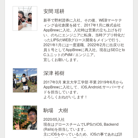
安間 瑶耕
新卒で野村證券に入社。その後、WEBマーケテ
ィング会社創業を経て、2017年1月に株式会社
AppBrewに入社。入社時は営業の立ち上げを行
い、のちにエンジニアに転身。当時アプリ特化だ
ったLIPSのWEBグロース開発をメインで行う。
2021年1月には一度退職、2022年2月に出戻り社
員１号としてAppBrewに再入社。現在はSEOとto
CユニットのPdM / エンジニア。
宜しくお願いします。
深津 裕樹
2017年3月 東京大学工学部 卒業
2019年6月から
AppBrewに入社して、iOS,Android,サーバーサイ
ドを担当しています。
よろしくおねがいします！
駒場 大樹
2020/05入社
現在はグロースチームでLIPSのiOS, Backend
(Rails)を担当しています。
主にiOSをやっているため、iOSの事であれば詳