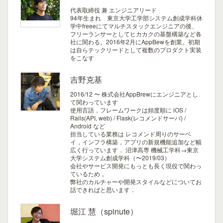
代表取締役 兼 エンジニアリード
94年生まれ 東京大学工学部システム創成学科休
学中freeeにてマルチスタックエンジニアの後、
フリーランサーとしてヒカカクの基盤構築など各
社に関わる。2016年2月にAppBewを創業。初期
は自らテックリードとして複数のプロダクト実装
をこなす
吉野克基
2016/12 〜 株式会社AppBrewにエンジニアとし
て関わっています
使用言語，フレームワークは頻度順に iOS /
Rails(API, web) / Flask(レコメンドサーバ) /
Android など
担当している業務は レコメンド周りのサーベ
イ，インフラ構築，アプリの新規機能追加など幅
広く行っています．
沼津高専 機械工学科→東京
大学システム創成学科（〜2019/03）
会社やサービス開発にもっとも長く現役で関わっ
ているため，
弊社のカルチャーや開発スタイルなどについてお
話できればと思います．
堀江 慧（spinute）