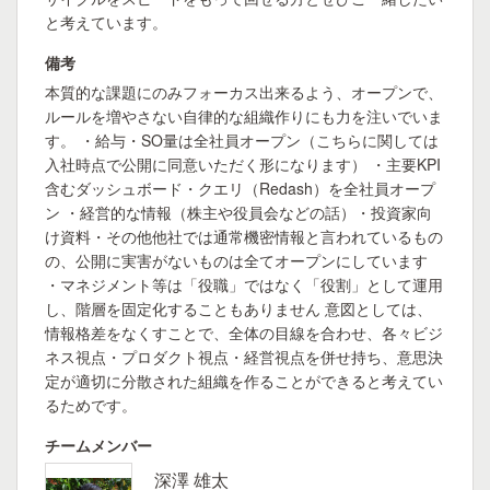
と考えています。
備考
本質的な課題にのみフォーカス出来るよう、オープンで、
ルールを増やさない自律的な組織作りにも力を注いでいま
す。 ・給与・SO量は全社員オープン（こちらに関しては
入社時点で公開に同意いただく形になります） ・主要KPI
含むダッシュボード・クエリ（Redash）を全社員オープ
ン ・経営的な情報（株主や役員会などの話）・投資家向
け資料・その他他社では通常機密情報と言われているもの
の、公開に実害がないものは全てオープンにしています
・マネジメント等は「役職」ではなく「役割」として運用
し、階層を固定化することもありません 意図としては、
情報格差をなくすことで、全体の目線を合わせ、各々ビジ
ネス視点・プロダクト視点・経営視点を併せ持ち、意思決
定が適切に分散された組織を作ることができると考えてい
るためです。
チームメンバー
深澤 雄太