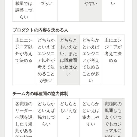
裁量では
づらい
やすい
い
調整しづ
らい
プロダクトの内容を決める人
主にエン
どちらか
どちらと
どちらか
主にエン
ジニア以
といえば
もいえな
といえば
ジニアが
外が考え
エンジニ
い、また
エンジニ
考えて決
て決める
ア以外が
は職種間
アが考え
める
考えて決
の差はな
て決める
めること
い
ことが多
が多い
い
チーム内の職種間の協力体制
各職種の
どちらか
どちらと
どちらか
職種間の
リーダー
といえば
もいえな
といえば
風通しも
へ話を通
協力しづ
い
協力しや
よくいつ
したり規
らい
すい
でもカジ
則がある
ュアルに