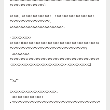
xxxxxxxxxxxxxxxxxxxx)
xxxxx、xxxxxxxxxxxxxxxxx、xxxxxxxxxxxxxxxxxxxxxxx。
xxxxxxxxxxxxxxxxxxxxxxx。
xxxxxxxxxxxxxxxxxxxxxxxxxxxxxxx。
- xxxxxxxxxxx
xxxxxxx(xxxxxxxxxxxxxxxxxxxxxxxxxxxxxxxxxxxxxxxxxxxx
xxxxxxxxxxxxxxxxxxxxxxxxxxxxxxxxxxxxxxxxxxxx)
- xxxxxxxxxx
xxxxxxxxxx(xxxxxxxxxxxxxxxxxxxxxxxxxxxxxxxxxxxxxxxxx
-xxxxxxxxxxxxxxxxxxxxxxxxxxxxxxxx-xxxxxxxxxxxxx)
**xx**
xxxxxxxxxxxxxxxxxxxxxxxxxxx。
- xxxxxxxxxxxxxxxxxx
- xxxxxxxxxxxxxxxxxxxxxxxxxxxxxxxxxxxxxxxxxxxxxxxxxxx