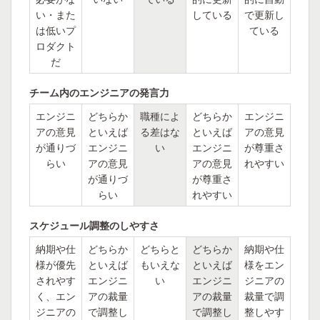
い・また
している
で更新し
は低いプ
ている
ロダクト
だ
チーム内のエンジニアの発言力
エンジニ
どちらか
職種によ
どちらか
エンジニ
アの意見
といえば
る差はな
といえば
アの意見
が通りづ
エンジニ
い
エンジニ
が尊重さ
らい
アの意見
アの意見
れやすい
が通りづ
が尊重さ
らい
れやすい
スケジュール調整のしやすさ
納期や仕
どちらか
どちらと
どちらか
納期や仕
様が優先
といえば
もいえな
といえば
様をエン
されやす
エンジニ
い
エンジニ
ジニアの
く、エン
アの裁量
アの裁量
裁量で調
ジニアの
で調整し
で調整し
整しやす