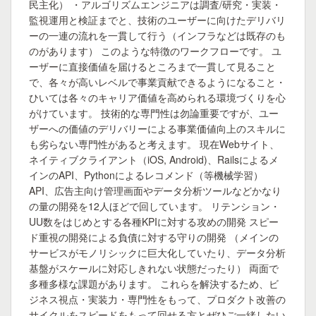
民主化） ・アルゴリズムエンジニアは調査/研究・実装・
監視運用と検証までと、技術のユーザーに向けたデリバリ
ーの一連の流れを一貫して行う（インフラなどは既存のも
のがあります） このような特徴のワークフローです。 ユ
ーザーに直接価値を届けるところまで一貫して見ること
で、各々が高いレベルで事業貢献できるようになること・
ひいては各々のキャリア価値を高められる環境づくりを心
がけています。 技術的な専門性は勿論重要ですが、ユー
ザーへの価値のデリバリーによる事業価値向上のスキルに
も劣らない専門性があると考えます。 現在Webサイト、
ネイティブクライアント（iOS, Android)、Railsによるメ
インのAPI、Pythonによるレコメンド（等機械学習）
API、広告主向け管理画面やデータ分析ツールなどかなり
の量の開発を12人ほどで回しています。 リテンション・
UU数をはじめとする各種KPIに対する攻めの開発 スピー
ド重視の開発による負債に対する守りの開発 （メインの
サービスがモノリシックに巨大化していたり、データ分析
基盤がスケールに対応しきれない状態だったり） 両面で
多種多様な課題があります。 これらを解決するため、ビ
ジネス視点・実装力・専門性をもって、プロダクト改善の
サイクルをスピードをもって回せる方とぜひご一緒したい