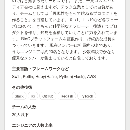
のではと始まったサービスです。 また、一見コスメのメ
ディア会社に見えますが、テック企業としての自負があ
り、チームとしては「再現性をもって跳ねるプロダクトを
作ること」を目指しています。 0→1、1→10など各フェー
ズにおいて、きちんと科学的なアプローチ（後述）でプロ
ダクトを作り、知見を蓄積していくことに力を入れていま
す。 BtoCプラットフォームを複数作り、持続的な成長を
つくっていきます。 現在メンバーは社員約70名であり、
うちエンジニアは約20名となります。 少数精鋭でかなり
優秀なメンバーが集まっていると自負しております。
主要言語・フレームワークなど
Swift, Kotlin, Ruby(Rails), Python(Flask), AWS
その他技術
Slack
Rx
GitHub
Redash
PyTorch
チームの人数
20人以下
エンジニアの人数比率