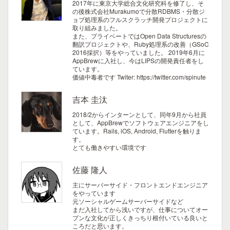
2017年に東京大学総合文化研究科を修了し、そ
の後株式会社Murakumoで分散RDBMS・分散ジ
ョブ処理系のフルスクラッチ開発プロジェクトに
取り組みました。
また、プライベートではOpen Data Structuresの
翻訳プロジェクトや、Ruby処理系の改善（GSoC
2016採択）等をやっていました。
2019年6月に
AppBrewに入社し、今はLIPSの開発責任者をし
ています。
価値中毒者です Twiter: https://twitter.com/spinute
吉本 圭汰
2018/2からインターンとして、同年9月から社員
として、AppBrewでソフトウェアエンジニアをし
ています。Rails, iOS, Android, Flutterを触りま
す。
とても働きやすい環境です
佐藤 隆人
主にサーバーサイド・フロントエンドエンジニア
をやっています
元ソーシャルゲームサーバーサイドなど
まだ入社してから浅いですが、仕事についてオー
プンな文化が正しくきっちり根付いている良いと
ころだと思います。