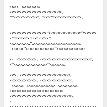
xxxxx、xxxxxxxxxxx、
xxxxxxxxxxxxxxxxxxxxxxxxxxxxxxx、
**xxxxxxxxxxxxxxxx、xxxxx**xxxxxxxxxxxxxxxxx。
-
xxxxxxxxxxxxxxxxxxxxxx**xxxxxxxxxxxxxxxxxxx**xxxxxxxx
- **xxxxxxxxx x xxx x xxxx x
xxxxxxxxxxxx**xxxxxxxxxxxxxxxxxxxxxxxxxxxxx
- xxxxxxx**xxxxxxxxxxxxxxxxx**xxxxxxxxxxxxxxxxx
xx、xxxxxxxxxxxx、xxxxxxxxxxxxxxxxxxxxxxxxxxxxxxx、
x**xxxxxxxxxxxxxxxxxxxx**xxxxxxxxx。
xxxx、xxxxxxxxxxxxxxxxxxxxxxxxxxxxxx。
xxxxxxxxxxxxxxxx、xxxxxxxxxxxxxxxxxxx。
- xxxxxxx、xxxxxxxxxxxxxxxxx- xxxxxxxxxxxx、
xxxxxxxxxxxxxxxxxxxx(xxxxxxxxxxx-
xxxxxxxxxxxxxxxxxxxxxxxxxxxxxxxxxxxxxx)
-
xxxxxxxxxxxxxxxxxxxxxxxxxxxxxxx(xxxxxxxxxxxxxxxxxxxx