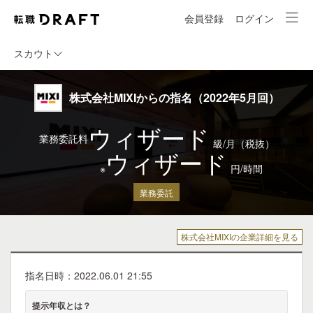
会員登録
ログイン
スカウト
株式会社MIXIからの指名（2022年5月回）
ウィザード
業務委託料
級/月（税抜）
ウィザード
※
円/時間
業務委託
株式会社MIXIの企業詳細を見る
指名日時：2022.06.01 21:55
提示年収とは？