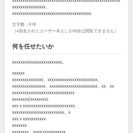
xxxxxxxxxxxxxxxxxxxxxxxxxxxxxxxxxxxxxxxxxxxxxxxxxxxx
xxxxxxxxxxxxxxxx、
xxxxxxxxxxxxxxxxxxxxxxxxxxxxxxxxxxxxxx
文字数：618
（※指名されたユーザー本人しか内容は閲覧できません）
何を任せたいか
xxxxxxxxxxxxxxxxxxxxxxxx。
xxxxxx
xxxxxxxxxxxxxxx、xxxxxxxxxxxxxxxxxxxxxxxx。
xxxxxxxxxxxxxxxx、xxxxxxxxxxxxxxxxxxxxxxx、xx、xx
xxxxxxxxxxxxxxxxxxxxxxxxxxxxxx
xxxxxxxx(xxxxxxxx)
xxx x xxxxxxxxxxxxxxxxxxxxxxxxx、
xxxxxxxxxxxxxxxxxxxxxxxxx。x
xxx x xxxxxxxxxxx
xxxxxxx
xxxxxxxx、xxxx(xxxxxxxxxxx