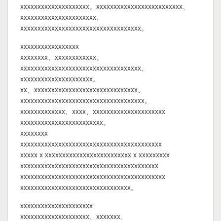
xxxxxxxxxxxxxxxxxxxx。xxxxxxxxxxxxxxxxxxxxxxxxx、
xxxxxxxxxxxxxxxxxxxxxx、
xxxxxxxxxxxxxxxxxxxxxxxxxxxxxxxxxxx。
xxxxxxxxxxxxxxxxx
xxxxxxxx、xxxxxxxxxxxx。
xxxxxxxxxxxxxxxxxxxxxxxxxxxxxxxxxxx、
xxxxxxxxxxxxxxxxxxxxx。
xx、xxxxxxxxxxxxxxxxxxxxxxxxxxxxxx、
xxxxxxxxxxxxxxxxxxxxxxxxxxxxxxxxxxxx。
xxxxxxxxxxxxx、xxxx、xxxxxxxxxxxxxxxxxxxxx
xxxxxxxxxxxxxxxxxxxxxxxx。
xxxxxxxx
xxxxxxxxxxxxxxxxxxxxxxxxxxxxxxxxxxxxxxxxx
xxxxx x xxxxxxxxxxxxxxxxxxxxxxxxx x xxxxxxxxx
xxxxxxxxxxxxxxxxxxxxxxxxxxxxxxxxxxxxxxxx
xxxxxxxxxxxxxxxxxxxxxxxxxxxxxxxxxxxxxxxxxx
xxxxxxxxxxxxxxxxxxxxxxxxxxxxxxxx。
xxxxxxxxxxxxxxxxxxxxx
xxxxxxxxxxxxxxxxxxxx、xxxxxxx、