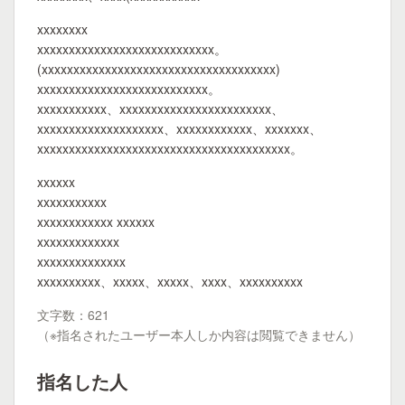
xxxxxxxx
xxxxxxxxxxxxxxxxxxxxxxxxxxxx。
(xxxxxxxxxxxxxxxxxxxxxxxxxxxxxxxxxxxxx)
xxxxxxxxxxxxxxxxxxxxxxxxxxx。
xxxxxxxxxxx、xxxxxxxxxxxxxxxxxxxxxxxx、
xxxxxxxxxxxxxxxxxxxx、xxxxxxxxxxxx、xxxxxxx、
xxxxxxxxxxxxxxxxxxxxxxxxxxxxxxxxxxxxxxxx。
xxxxxx
xxxxxxxxxxx
xxxxxxxxxxxx xxxxxx
xxxxxxxxxxxxx
xxxxxxxxxxxxxx
xxxxxxxxxx、xxxxx、xxxxx、xxxx、xxxxxxxxxx
文字数：621
（※指名されたユーザー本人しか内容は閲覧できません）
指名した人