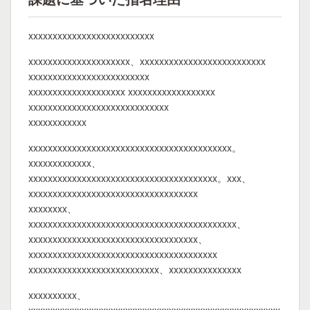
xxxxxxxxxxxxxxxxxxxxxxxxxx
xxxxxxxxxxxxxxxxxxxxx、xxxxxxxxxxxxxxxxxxxxxxxxxx
xxxxxxxxxxxxxxxxxxxxxxxxx
xxxxxxxxxxxxxxxxxxxx xxxxxxxxxxxxxxxxxx
xxxxxxxxxxxxxxxxxxxxxxxxxxxxx
xxxxxxxxxxxx
xxxxxxxxxxxxxxxxxxxxxxxxxxxxxxxxxxxxxxxxxx。
xxxxxxxxxxxxx、
xxxxxxxxxxxxxxxxxxxxxxxxxxxxxxxxxxxxxxx。xxx、
xxxxxxxxxxxxxxxxxxxxxxxxxxxxxxxxxxx
xxxxxxxx、
xxxxxxxxxxxxxxxxxxxxxxxxxxxxxxxxxxxxxxxxxxx、
xxxxxxxxxxxxxxxxxxxxxxxxxxxxxxxxxxx、
xxxxxxxxxxxxxxxxxxxxxxxxxxxxxxxxxxxxxxx
xxxxxxxxxxxxxxxxxxxxxxxxxxx、xxxxxxxxxxxxxxx
xxxxxxxxxx、