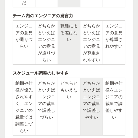
だ
チーム内のエンジニアの発言力
エンジニ
どちらか
職種によ
どちらか
エンジニ
アの意見
といえば
る差はな
といえば
アの意見
が通りづ
エンジニ
い
エンジニ
が尊重さ
らい
アの意見
アの意見
れやすい
が通りづ
が尊重さ
らい
れやすい
スケジュール調整のしやすさ
納期や仕
どちらか
どちらと
どちらか
納期や仕
様が優先
といえば
もいえな
といえば
様をエン
されやす
エンジニ
い
エンジニ
ジニアの
く、エン
アの裁量
アの裁量
裁量で調
ジニアの
で調整し
で調整し
整しやす
裁量では
づらい
やすい
い
調整しづ
らい