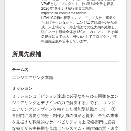
VPoEとしてプロダクト、技術組織全般を管掌。
2020年10月より執行役員に就任。
https://qiita.com/kamesennin
LITALICO初の新卒エンジニアして入社。事業立
ち上げを行いながら、エンジニア組織を0から組
成。未上場から一部上場までの拡大期を経験し、
現在ネット組織全体は150名、内エンジニアは40
名規模にまで拡大。VPoEとしてプロダクト、技
術組織全般を管掌しています。
所属先候補
チーム名
エンジニアリング本部
ミッション
ミッションは「ビジョン達成に必要なあらゆる困難をエン
ジニアリングとデザインの力で解決する」です。 エンジ
ニアリングとデザインを軸とした機能型組織として、 ①
各部門に必要な開発・制作人員の供給と提案、全社の未来
を見据えた戦略的なケイパビリティ向上 ②各部門に必要
な短期から中長期を見越したシステム・制作物の質・速度