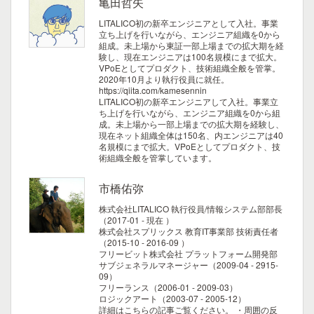
亀田哲矢
LITALICO初の新卒エンジニアとして入社。事業
立ち上げを行いながら、エンジニア組織を0から
組成。未上場から東証一部上場までの拡大期を経
験し、現在エンジニアは100名規模にまで拡大。
VPoEとしてプロダクト、技術組織全般を管掌。
2020年10月より執行役員に就任。
https://qiita.com/kamesennin
LITALICO初の新卒エンジニアして入社。事業立
ち上げを行いながら、エンジニア組織を0から組
成。未上場から一部上場までの拡大期を経験し、
現在ネット組織全体は150名、内エンジニアは40
名規模にまで拡大。VPoEとしてプロダクト、技
術組織全般を管掌しています。
市橋佑弥
株式会社LITALICO 執行役員/情報システム部部長
（2017-01 - 現在 ）
株式会社スプリックス 教育IT事業部 技術責任者
（2015-10 - 2016-09 ）
フリービット株式会社 プラットフォーム開発部
サブジェネラルマネージャー（2009-04 - 2915-
09）
フリーランス（2006-01 - 2009-03）
ロジックアート（2003-07 - 2005-12）
詳細はこちらの記事ご覧ください。
・周囲の反