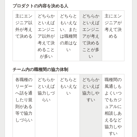
プロダクトの内容を決める人
主にエン
どちらか
どちらと
どちらか
主にエン
ジニア以
といえば
もいえな
といえば
ジニアが
外が考え
エンジニ
い、また
エンジニ
考えて決
て決める
ア以外が
は職種間
アが考え
める
考えて決
の差はな
て決める
めること
い
ことが多
が多い
い
チーム内の職種間の協力体制
各職種の
どちらか
どちらと
どちらか
職種間の
リーダー
といえば
もいえな
といえば
風通しも
へ話を通
協力しづ
い
協力しや
よくいつ
したり規
らい
すい
でもカジ
則がある
ュアルに
等で協力
相談しあ
しづらい
えるなど
協力しや
すい