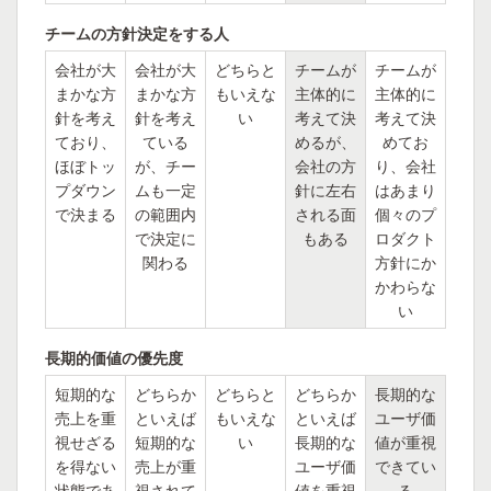
チームの方針決定をする人
会社が大
会社が大
どちらと
チームが
チームが
まかな方
まかな方
もいえな
主体的に
主体的に
針を考え
針を考え
い
考えて決
考えて決
ており、
ている
めるが、
めてお
ほぼトッ
が、チー
会社の方
り、会社
プダウン
ムも一定
針に左右
はあまり
で決まる
の範囲内
される面
個々のプ
で決定に
もある
ロダクト
関わる
方針にか
かわらな
い
長期的価値の優先度
短期的な
どちらか
どちらと
どちらか
長期的な
売上を重
といえば
もいえな
といえば
ユーザ価
視せざる
短期的な
い
長期的な
値が重視
を得ない
売上が重
ユーザ価
できてい
状態であ
視されて
値を重視
る