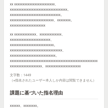
xx xxxxxxxxxxxxxxxxxxxxxxxx、
xxxxxxxxxxxxxxxxxxxxxxxxxxxxxxxxxx。
xxxxxxxxxxxxxxxxxxxxxxxxxxxxxx。
xxxxxxxxxxxxxxxxxxxxxxxxxx、xxxxxxxx。
xxxxxxxxxxxxxxxxxxxxx
xx xxxxxxxxxxxxx、xxxxxxxxxxxxx、
xxxxxxxxxxxxxxxxxxxxxxxx、
xxxxxxxxxxxxxxxxxxxxxxxxxx。
xxxxxxxxxxxxxxxxxxxxxxxxxxxxxxx、
xxxxxxxxxxxxxxxxxxxxxxxxxxx。
xxxxxxxxxxxxxxxxxxxxxxxxxxxxxxxxxxxxxxxxxxxxxxxxxxxx
xxxxxxxxxxxxxxxxxxx、xxxxxxxxxxxxxxxxxxxxx
文字数：1449
（※指名されたユーザー本人しか内容は閲覧できません）
課題に基づいた指名理由
xxxxxx、xxxxxxxx。