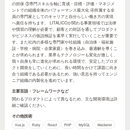
の担保 ③専門スキルを軸に育成・目標・評価・マネジメ
ントでの組織全体のパフォーマンス最大化 ④所属する全
員の専門家としてのキャリアと自分らしい働き方の実現
へ責任を持ちます。 LITALICOが関わる事業領域では法律
や慣習の理解が必要で、顧客との対話を通してプロダクト
やビジネスの仮説検証を素早く実行していくことが重要で
す。また社内の多様な専門家や社組織（自治体・福祉施
設・学校・病院・企業家庭）を巻き込み、最適解を導くこ
とが求められます。業界もテクノロジーも変化が激しく、
我々自身も常に進化が求められる環境で、安定したプロダ
クト開発をしていくために、長い時間をかけて課題に向き
合う組織である必要があるため、強い意志を持ってエンジ
ニア組織の内製化を進めています。
主要言語・フレームワークなど
関わるプロダクトによって異なるため、主な開発環境は詳
細ご確認ください。
その他技術
Vue.js
Ruby
React
PHP
MySQL
Mackerel