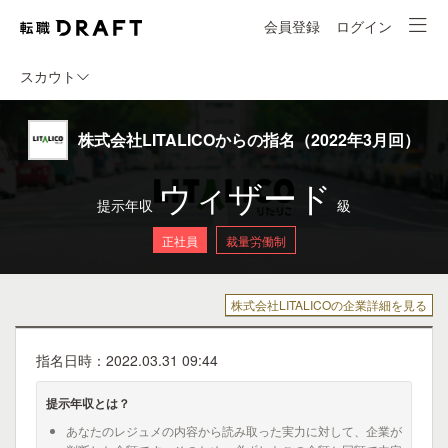
会員登録
ログイン
スカウト
株式会社LITALICOからの指名（2022年3月回）
ウィザード
提示年収
級
正社員
裁量労働制
株式会社LITALICOの企業詳細を見る
指名日時：2022.03.31 09:44
提示年収とは？
あなたのレジュメの内容から読み取った実力に対して、企業が