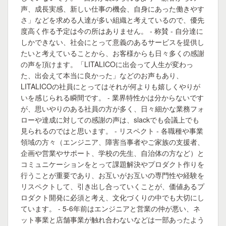
声、成長実感、新しい仕事の機会、自身にあった働きやす
さ」などを求める人達が多い組織と考えているので、優先
度高く作る予定は今の所はありません。 - 称賛 - 自分達に
しかできない、社会にとって意義のあるサービスを提供し
たいと考えていることから、お客様からも日々多くの感謝
の声を頂けます。「LITALICOに出会って人生が変わっ
た、出会えて本当に良かった」などのお声もあり、
LITALICOの社員にとってはそれが何よりも嬉しくやりが
いを感じられる瞬間です。 - 業界特性かは分からないです
が、思いやりのある社員の方が多く、日々細かな業務フォ
ローや達成に対しての感謝の声は、slackでも会議上でも
見られるのではと思います。 - リスペクト - 各職種や事業
領域の方々（エンジニア、障害当事者やご家族の支援者、
企画や営業やサポート、学校の先生、自治体の方など）と
コミュニケーションをとって課題解決やプロダクト作りを
行うことが重要であり、お互いがお互いの専門性や経験を
リスペクトして、引き出し合っていくことが、価値あるプ
ロダクト開発に必須と考え、文化づくりの中でも大切にし
ています。 - 5-6年前はエンジニアと営業の仲が悪い、ネ
ット事業と店舗事業が触れ合わないなどは一部あったよう