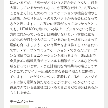
に思いますが、「相手がどういう人達か分からない、何を
大事にしているか分からない」が原因なだけで、お互いの
ことをよく知るためのコミュニケーションや機会を増やし
た結果、かなりお互いへのリスペクトがある会社になって
きたと思います。 - お互いの正義があってぶつかったとし
ても、LITALICOで働いている以上、ビジョンという同じ
方向に向かっていることは間違いないという前提に立ち、
おのおのが何を今大切にしているのかを一旦立ち止まって
理解し合いましょう、という風土をより強くしていきたい
です。 - オープンコミュニケーション - できるだけオープ
ンな場所でコミュニケーションを取れるよう、Slack上で
全員参加の情報共有チャンネルや相談チャンネルなどの作
成を行っています。 - また計画的な情報共有の場としてエ
ンジニア/デザイナー組織の全体会を四半期ごとに開催し
ています。 - ただ文化レベルに定着しているか、マネジメ
ントに強く意識を持たせることができているかというと、
徹底できている企業様に比べるとまだまだな部分はあるか
もしれません。
チームメンバー