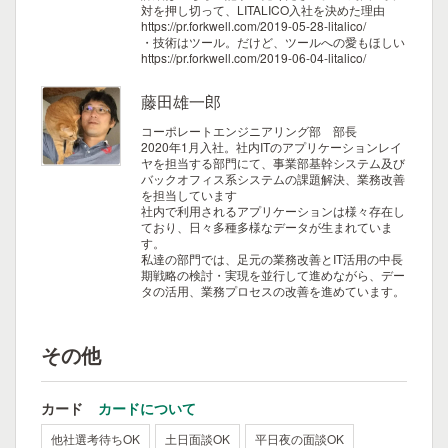
対を押し切って、LITALICO入社を決めた理由
https://pr.forkwell.com/2019-05-28-litalico/
・技術はツール。だけど、ツールへの愛もほしい
https://pr.forkwell.com/2019-06-04-litalico/
藤田雄一郎
コーポレートエンジニアリング部 部長
2020年1月入社。社内ITのアプリケーションレイ
ヤを担当する部門にて、事業部基幹システム及び
バックオフィス系システムの課題解決、業務改善
を担当しています
社内で利用されるアプリケーションは様々存在し
ており、日々多種多様なデータが生まれていま
す。
私達の部門では、足元の業務改善とIT活用の中長
期戦略の検討・実現を並行して進めながら、デー
タの活用、業務プロセスの改善を進めています。
その他
カード
カードについて
他社選考待ちOK
土日面談OK
平日夜の面談OK