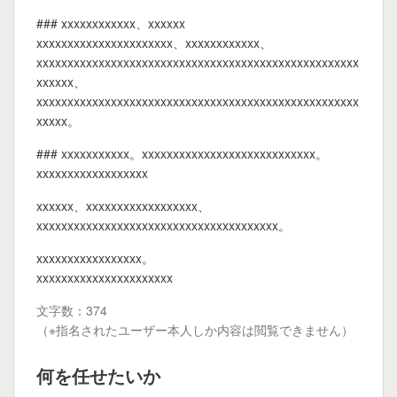
### xxxxxxxxxxxx、xxxxxx
xxxxxxxxxxxxxxxxxxxxxx、xxxxxxxxxxxx、
xxxxxxxxxxxxxxxxxxxxxxxxxxxxxxxxxxxxxxxxxxxxxxxxxxxx
xxxxxx、
xxxxxxxxxxxxxxxxxxxxxxxxxxxxxxxxxxxxxxxxxxxxxxxxxxxx
xxxxx。
### xxxxxxxxxxx。xxxxxxxxxxxxxxxxxxxxxxxxxxxx。
xxxxxxxxxxxxxxxxxx
xxxxxx、xxxxxxxxxxxxxxxxxx、
xxxxxxxxxxxxxxxxxxxxxxxxxxxxxxxxxxxxxxx。
xxxxxxxxxxxxxxxxx。
xxxxxxxxxxxxxxxxxxxxxx
文字数：374
（※指名されたユーザー本人しか内容は閲覧できません）
何を任せたいか