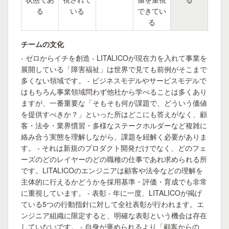
る
いる
できてい
る
チームの文化
- ゼロからイチを創造 - LITALICOが現在力を入れて事業を
展開している「障害福祉」は世界で見ても前例がそこまで
多くない領域です。 - ビジネスモデルやサービスモデルで
はもちろん事業領域問わず他社から学べることは多くあり
ますが、一番重要な「そもそも何が課題で、どういう価値
を提供すべきか？」といった所はどこにも答えがなく、顧
客・法令・業界慣習・多様なステークホルダーなど複雑に
絡み合う実態を理解しながら、課題を紐解く必要がありま
す。 - それは新規のプロダクト開発だけでなく、どのフェ
ーズのどのレイヤーのどの職種の仕事であれ求められる所
です。LITALICOのエンジニアは顧客や法令などの理解を
主体的に行えるかどうかを採用基準・評価・育成でも非常
に重視しています。 - 表彰 - 年に一度、LITALICOが掲げ
ている5つの行動指針に対して全社表彰が行われます。エ
ンジニア組織に限定すると、明確な表彰という機会は存在
していないです。 - 自身が褒められるより「顧客からの