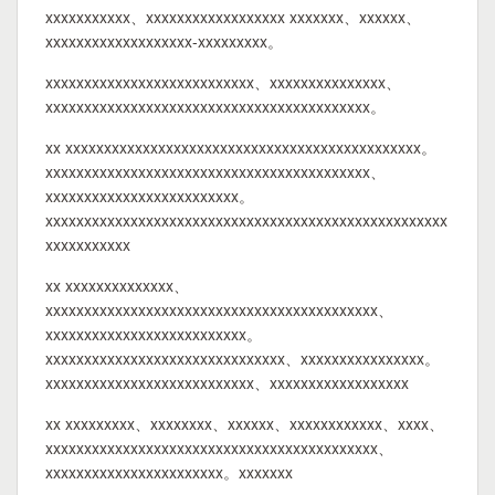
xxxxxxxxxxx、xxxxxxxxxxxxxxxxxx xxxxxxx、xxxxxx、
xxxxxxxxxxxxxxxxxxx-xxxxxxxxx。
xxxxxxxxxxxxxxxxxxxxxxxxxxx、xxxxxxxxxxxxxxx、
xxxxxxxxxxxxxxxxxxxxxxxxxxxxxxxxxxxxxxxxxx。
xx xxxxxxxxxxxxxxxxxxxxxxxxxxxxxxxxxxxxxxxxxxxxxx。
xxxxxxxxxxxxxxxxxxxxxxxxxxxxxxxxxxxxxxxxxx、
xxxxxxxxxxxxxxxxxxxxxxxxx。
xxxxxxxxxxxxxxxxxxxxxxxxxxxxxxxxxxxxxxxxxxxxxxxxxxxx
xxxxxxxxxxx
xx xxxxxxxxxxxxxx、
xxxxxxxxxxxxxxxxxxxxxxxxxxxxxxxxxxxxxxxxxxx、
xxxxxxxxxxxxxxxxxxxxxxxxxx。
xxxxxxxxxxxxxxxxxxxxxxxxxxxxxxx、xxxxxxxxxxxxxxxx。
xxxxxxxxxxxxxxxxxxxxxxxxxxx、xxxxxxxxxxxxxxxxxx
xx xxxxxxxxx、xxxxxxxx、xxxxxx、xxxxxxxxxxxx、xxxx、
xxxxxxxxxxxxxxxxxxxxxxxxxxxxxxxxxxxxxxxxxxx、
xxxxxxxxxxxxxxxxxxxxxxx。xxxxxxx