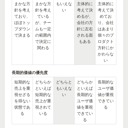
まかな方
まかな方
もいえな
主体的に
主体的に
針を考え
針を考え
い
考えて決
考えて決
ており、
ている
めるが、
めてお
ほぼトッ
が、チー
会社の方
り、会社
プダウン
ムも一定
針に左右
はあまり
で決まる
の範囲内
される面
個々のプ
で決定に
もある
ロダクト
関わる
方針にか
かわらな
い
長期的価値の優先度
短期的な
どちらか
どちらと
どちらか
長期的な
売上を重
といえば
もいえな
といえば
ユーザ価
視せざる
短期的な
い
長期的な
値が重視
を得ない
売上が重
ユーザ価
できてい
状態であ
視されて
値を重視
る
る
いる
できてい
る