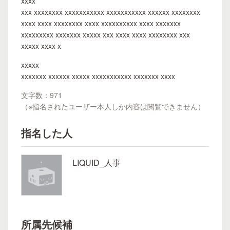
xxxx
xxx xxxxxxxx xxxxxxxxxxx xxxxxxxxxxx xxxxxx xxxxxxxx
xxxx xxxx xxxxxxxx xxxx xxxxxxxxxx xxxx xxxxxxx
xxxxxxxxx xxxxxxx xxxxx xxx xxxx xxxx xxxxxxxx xxx
xxxxx xxxx x
xxxxx
xxxxxxx xxxxxx xxxxx xxxxxxxxxxx xxxxxxx xxxx
文字数：971
（※指名されたユーザー本人しか内容は閲覧できません）
指名した人
LIQUID_人事
所属先候補