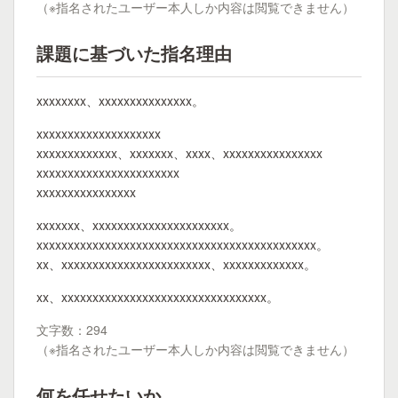
（※指名されたユーザー本人しか内容は閲覧できません）
課題に基づいた指名理由
xxxxxxxx、xxxxxxxxxxxxxxx。
xxxxxxxxxxxxxxxxxxxx
xxxxxxxxxxxxx、xxxxxxx、xxxx、xxxxxxxxxxxxxxxx
xxxxxxxxxxxxxxxxxxxxxxx
xxxxxxxxxxxxxxxx
xxxxxxx、xxxxxxxxxxxxxxxxxxxxxx。
xxxxxxxxxxxxxxxxxxxxxxxxxxxxxxxxxxxxxxxxxxxxx。
xx、xxxxxxxxxxxxxxxxxxxxxxxx、xxxxxxxxxxxxx。
xx、xxxxxxxxxxxxxxxxxxxxxxxxxxxxxxxxx。
文字数：294
（※指名されたユーザー本人しか内容は閲覧できません）
何を任せたいか