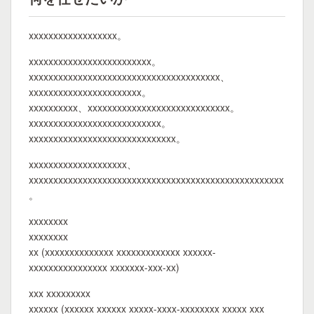
xxxxxxxxxxxxxxxxxx。
xxxxxxxxxxxxxxxxxxxxxxxxx。
xxxxxxxxxxxxxxxxxxxxxxxxxxxxxxxxxxxxxxx、
xxxxxxxxxxxxxxxxxxxxxxx。
xxxxxxxxxx、xxxxxxxxxxxxxxxxxxxxxxxxxxxxx。
xxxxxxxxxxxxxxxxxxxxxxxxxxx。
xxxxxxxxxxxxxxxxxxxxxxxxxxxxxx。
xxxxxxxxxxxxxxxxxxxx、
xxxxxxxxxxxxxxxxxxxxxxxxxxxxxxxxxxxxxxxxxxxxxxxxxxxx
。
xxxxxxxx
xxxxxxxx
xx (xxxxxxxxxxxxxx xxxxxxxxxxxxx xxxxxx-
xxxxxxxxxxxxxxxx xxxxxxx-xxx-xx)
xxx xxxxxxxxx
xxxxxx (xxxxxx xxxxxx xxxxx-xxxx-xxxxxxxx xxxxx xxx