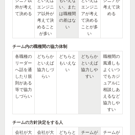
ジニア以
といえば
もいえな
といえば
ジニアが
外が考え
エンジニ
い、また
エンジニ
考えて決
て決める
ア以外が
は職種間
アが考え
める
考えて決
の差はな
て決める
めること
い
ことが多
が多い
い
チーム内の職種間の協力体制
各職種の
どちらか
どちらと
どちらか
職種間の
リーダー
といえば
もいえな
といえば
風通しも
へ話を通
協力しづ
い
協力しや
よくいつ
したり規
らい
すい
でもカジ
則がある
ュアルに
等で協力
相談しあ
しづらい
えるなど
協力しや
すい
チームの方針決定をする人
会社が大
会社が大
どちらと
チームが
チームが