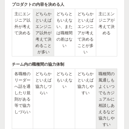
プロダクトの内容を決める人
主にエン
どちらか
どちらと
どちらか
主にエン
ジニア以
といえば
もいえな
といえば
ジニアが
外が考え
エンジニ
い、また
エンジニ
考えて決
て決める
ア以外が
は職種間
アが考え
める
考えて決
の差はな
て決める
めること
い
ことが多
が多い
い
チーム内の職種間の協力体制
各職種の
どちらか
どちらと
どちらか
職種間の
リーダー
といえば
もいえな
といえば
風通しも
へ話を通
協力しづ
い
協力しや
よくいつ
したり規
らい
すい
でもカジ
則がある
ュアルに
等で協力
相談しあ
しづらい
えるなど
協力しや
すい