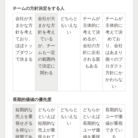
チームの方針決定をする人
会社が大
会社が大
どちらと
チームが
チームが
まかな方
まかな方
もいえな
主体的に
主体的に
針を考え
針を考え
い
考えて決
考えて決
ており、
ている
めるが、
めてお
ほぼトッ
が、チー
会社の方
り、会社
プダウン
ムも一定
針に左右
はあまり
で決まる
の範囲内
される面
個々のプ
で決定に
もある
ロダクト
関わる
方針にか
かわらな
い
長期的価値の優先度
短期的な
どちらか
どちらと
どちらか
長期的な
売上を重
といえば
もいえな
といえば
ユーザ価
視せざる
短期的な
い
長期的な
値が重視
を得ない
売上が重
ユーザ価
できてい
状態であ
視されて
値を重視
る