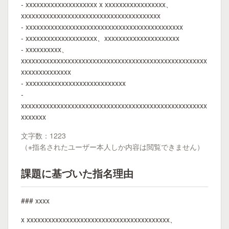
- xxxxxxxxxxxxxxxxxxxx x xxxxxxxxxxxxxxxxx、
xxxxxxxxxxxxxxxxxxxxxxxxxxxxxxxxxxxxxxx
- xxxxxxxxxxxxxxxxxxxxxxxxxxxxxxxxxxxxxxxxxxxx
- xxxxxxxxxxxxxxxxxxxx、xxxxxxxxxxxxxxxxxxxxx
- xxxxxxxxxx、
xxxxxxxxxxxxxxxxxxxxxxxxxxxxxxxxxxxxxxxxxxxxxxxxxxxx
xxxxxxxxxxxxxx
- xxxxxxxxxxxxxxxxxxxxxxxxxxxx
-
xxxxxxxxxxxxxxxxxxxxxxxxxxxxxxxxxxxxxxxxxxxxxxxxxxxx
xxxxxxx
文字数：1223
（※指名されたユーザー本人しか内容は閲覧できません）
課題に基づいた指名理由
### xxxx
x xxxxxxxxxxxxxxxxxxxxxxxxxxxxxxxxxxxxxxxx、