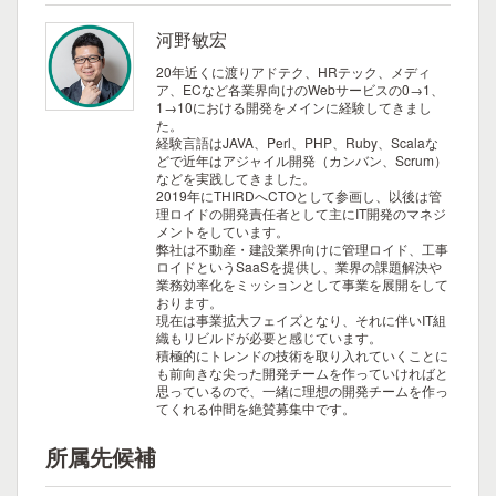
河野敏宏
20年近くに渡りアドテク、HRテック、メディ
ア、ECなど各業界向けのWebサービスの0→1、
1→10における開発をメインに経験してきまし
た。
経験言語はJAVA、Perl、PHP、Ruby、Scalaな
どで近年はアジャイル開発（カンバン、Scrum）
などを実践してきました。
2019年にTHIRDへCTOとして参画し、以後は管
理ロイドの開発責任者として主にIT開発のマネジ
メントをしています。
弊社は不動産・建設業界向けに管理ロイド、工事
ロイドというSaaSを提供し、業界の課題解決や
業務効率化をミッションとして事業を展開をして
おります。
現在は事業拡大フェイズとなり、それに伴いIT組
織もリビルドが必要と感じています。
積極的にトレンドの技術を取り入れていくことに
も前向きな尖った開発チームを作っていければと
思っているので、一緒に理想の開発チームを作っ
てくれる仲間を絶賛募集中です。
所属先候補