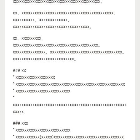
xxxxxxxxxxxxxxxxxxxxxxxxxxxxxxxxxxxxxxxx。
xx、xxxxxxxxxxxxxxxxxxxxxxxxxxxxxxxxxxxxxxxxxx。
xxxxxxxxxx、xxxxxxxxxxxxx、
xxxxxxxxxxxxxxxxxxxxxxxxxxxxxxxxxxx。
xx、xxxxxxxxx、
xxxxxxxxxxxxxxxxxxxxxxxxxxxxxxxxxxxxxxx。
xxxxxxxxxxxxxxx、xxxxxxxxxxxxxxxxxxxxxxxxxxxxxxxxx。
xxxxxxxxxxxxxxxxxxxxxxxxxxxx。
### xx
* xxxxxxxxxxxxxxxxxx
* xxxxxxxxxxxxxxxxxxxxxxxxxxxxxxxxxxxxxxxxxxxxxxxxxx
* xxxxxxxxxxxxxxxxxxxxxxxxx
*
xxxxxxxxxxxxxxxxxxxxxxxxxxxxxxxxxxxxxxxxxxxxxxxxxxxx
xxxxx
### xxx
* xxxxxxxxxxxxxxxxxxxxxxxxx
* xxxxxxxxxxx(xxxxx)xxxxxxxxxxxxxxxxxxxxxxxxxxxxxxxx