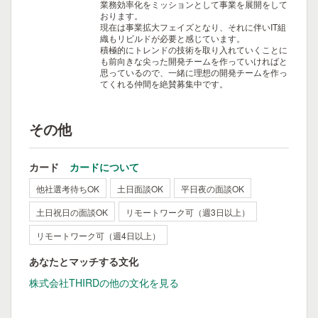
業務効率化をミッションとして事業を展開をして
おります。
現在は事業拡大フェイズとなり、それに伴いIT組
織もリビルドが必要と感じています。
積極的にトレンドの技術を取り入れていくことに
も前向きな尖った開発チームを作っていければと
思っているので、一緒に理想の開発チームを作っ
てくれる仲間を絶賛募集中です。
その他
カード
カードについて
他社選考待ちOK
土日面談OK
平日夜の面談OK
土日祝日の面談OK
リモートワーク可（週3日以上）
リモートワーク可（週4日以上）
あなたとマッチする文化
株式会社THIRDの他の文化を見る