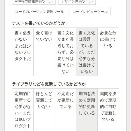
wiki等の情報共有ツール
デザイン共有ツール
コードのバージョン管理ツール
コードレビューツール
テストを書いているかどうか
書く必要
全く書け
書く文化
書く文化
必要な分
がない・
ていない
がまだ浸
は浸透し
は書けて
または少
透してお
ている
いる
ないプロ
らず、必
が、まだ
ダクトだ
要な分は
必要な分
書けてい
は書けて
ない
いない
ライブラリなどを更新しているかどうか
定期的に
ほとんど
不定期だ
期間を決
期間を決
更新する
更新して
が更新し
めて定期
めて定期
必要がな
いない
ている
的に更新
的に自動
い・また
している
で更新し
は低いプ
ている
ロダクト