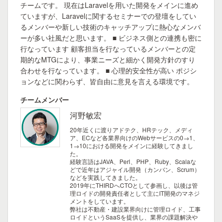
チームです。 現在はLaravelを用いた開発をメインに進め
ていますが、Laravelに関するセミナーでの登壇をしてい
るメンバーや新しい技術のキャッチアップに熱心なメンバ
ーが多い社風だと思います。 ■ ビジネス側との連携も密に
行なっています 顧客担当を行なっているメンバーとの定
期的なMTGにより、事業ニーズと細かく開発方針のすり
合わせを行なっています。 ■ 心理的安全性が高い ポジシ
ョンなどに関わらず、皆自由に意見を言える環境です。
チームメンバー
河野敏宏
20年近くに渡りアドテク、HRテック、メディ
ア、ECなど各業界向けのWebサービスの0→1、
1→10における開発をメインに経験してきまし
た。
経験言語はJAVA、Perl、PHP、Ruby、Scalaな
どで近年はアジャイル開発（カンバン、Scrum）
などを実践してきました。
2019年にTHIRDへCTOとして参画し、以後は管
理ロイドの開発責任者として主にIT開発のマネジ
メントをしています。
弊社は不動産・建設業界向けに管理ロイド、工事
ロイドというSaaSを提供し、業界の課題解決や