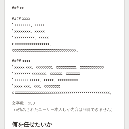
### xx
#### xxxx
* xxxxxxxx、xxxxx
* xxxxxxxx、xxxxx
* xxxxxxxxxx、xxxxx
x xxxxxxxxxxxxxxxxx、
xxxxxxxxxxxxxxxxxxxxxxxxxxxxxxxx。
#### xxxx
* xxxxx xxx、xxxxxxxx、xxxxxxxxxx、xxxxxxxxxxxx
* xxxxxxxx xxxxxxx、xxxxxx、xxxxxxx
* xxxxxxx xxxxx、xxxxx、xxxxxxxxxx
* xxxx xxx、xxx、xxxxxxxx
x xxxxxxxxxxxxxxxxxxxxxxxxxxxxxxxxxxxxxxxxxxxxxxx。
文字数：930
（※指名されたユーザー本人しか内容は閲覧できません）
何を任せたいか