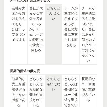
チームの方針決定をする人
会社が大
会社が大
どちらと
チームが
チームが
まかな方
まかな方
もいえな
主体的に
主体的に
針を考え
針を考え
い
考えて決
考えて決
ており、
ている
めるが、
めてお
ほぼトッ
が、チー
会社の方
り、会社
プダウン
ムも一定
針に左右
はあまり
で決まる
の範囲内
される面
個々のプ
で決定に
もある
ロダクト
関わる
方針にか
かわらな
い
長期的価値の優先度
短期的な
どちらか
どちらと
どちらか
長期的な
売上を重
といえば
もいえな
といえば
ユーザ価
視せざる
短期的な
い
長期的な
値が重視
を得ない
売上が重
ユーザ価
できてい
状態であ
視されて
値を重視
る
る
いる
できてい