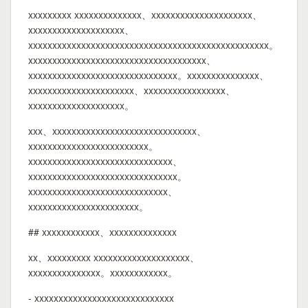
xxxxxxxxx xxxxxxxxxxxxxx、xxxxxxxxxxxxxxxxxxxxx、
xxxxxxxxxxxxxxxxxxxx、
xxxxxxxxxxxxxxxxxxxxxxxxxxxxxxxxxxxxxxxxxxxxxxxxxx。
xxxxxxxxxxxxxxxxxxxxxxxxxxxxxxxxxxxxx、
xxxxxxxxxxxxxxxxxxxxxxxxxxxxxxx。xxxxxxxxxxxxxxx、
xxxxxxxxxxxxxxxxxxxxxx、xxxxxxxxxxxxxxxxx、
xxxxxxxxxxxxxxxxxxxx。
xxx、xxxxxxxxxxxxxxxxxxxxxxxxxxxxxx、
xxxxxxxxxxxxxxxxxxxxxxxxx。
xxxxxxxxxxxxxxxxxxxxxxxxxxxxxx、
xxxxxxxxxxxxxxxxxxxxxxxxxxxxxxx。
xxxxxxxxxxxxxxxxxxxxxxxxxxxxx、
xxxxxxxxxxxxxxxxxxxxxxx。
## xxxxxxxxxxxx、xxxxxxxxxxxxxx
xx、xxxxxxxxx xxxxxxxxxxxxxxxxxxxx、
xxxxxxxxxxxxxxx。xxxxxxxxxxxx。
- xxxxxxxxxxxxxxxxxxxxxxxxxxxxx