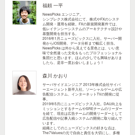
福頼 一平
NewsPicks エンジニア。
シンプレクス株式会社にて、株式やFXのシステ
ム開発・運用を経験。FXの新規開発案件では、
低レイテンシーシステムのアーキテクチャ設計や
基盤開発を担当する。
2016年1月ニューズピックスに入社。サーバー開
発からiOS開発、データ分析まで幅広く担当。
NewsPicks は外から見えてる景色とは、いい意
味で全然違った文化をもったプロフェッショナル
集団だと思います。ほんの少しでも興味がありま
したら、是非一度お会いしましょう！
森川 かおり
サーバサイドエンジニア
2013年株式会社サイバ
ーエージェント新卒入社。ソーシャルゲームや広
告配信システム、インターネットTVの開発に従
事。
2019年5月にニューズピックス入社。DAU向上を
ミッションとするチームやSREチームのリーダー
を経て、現在は広告チームの開発リーダーとして
広告配信や記事入稿システムの開発に取り組んで
います。
組織としてのニューズピックスの好きな点は、
The7Valuesの元で自由と責任を大切にし、多種