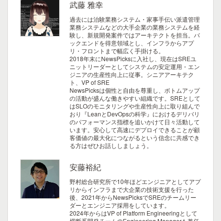
武藤 雅幸
過去には治験業務システム・家事手伝い派遣管理
業務システムなどの大手企業の業務システムを経
験し、新規開発案件ではアーキテクトを担当。バ
ックエンドを得意領域とし、インフラからアプ
リ・フロントまで幅広く手掛ける。
2018年末にNewsPicksに入社し、現在はSREユ
ニットリーダーとしてシステムの安定運用・エン
ジニアの生産性向上に従事。シニアアーキテク
ト、VP of SRE
NewsPicksは個性と自由を尊重し、ボトムアップ
の活動が盛んな働きやすい組織です。SREとして
はSLOのモニタリングや生産性向上に取り組んで
おり『LeanとDevOpsの科学』におけるデリバリ
のパフォーマンス指標を追いかけて日々活動して
います。安心して高速にデプロイできることが顧
客価値の最大化につながるという信念に共感でき
る方はぜひお話ししましょう。
安藤裕紀
野村総合研究所で10年ほどエンジニアとしてアプ
リからインフラまで大企業の技術支援を行った
後、2021年からNewsPicksでSREのチームリー
ダーとエンジニア採用をしています。
2024年からはVP of Platform Engineeringとして
横断系開発チームのEngineering Managerも兼任