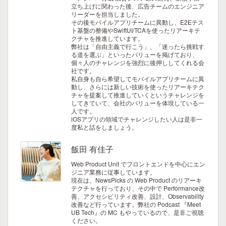
立ち上げに関わった後、広告チームのエンジニア
リーダーを担当しました。
その後モバイルアプリチームに異動し、E2Eテス
ト基盤の整備やSwiftUI/TCAを使ったリアーキテ
クチャを推進しています。
弊社は「自由主義で行こう」、「迷ったら挑戦す
る道を選ぶ」といったバリューを掲げており、
個々人のチャレンジを強烈に後押ししてくれる会
社です。
私自身も自ら希望してモバイルアプリチームに異
動し、さらには新しい技術を使ったリアーキテク
チャを提案して推進していくというチャレンジを
してきていて、会社のバリューを体現している一
人です。
iOSアプリの領域でチャレンジしたい人は是非一
度私と話をしましょう。
飯田 有佳子
Web Product Unit でフロントエンドを中心にエン
ジニア業務に従事しています。
現在は、NewsPicks の Web Product のリアーキ
テクチャを行っており、その中で Performance改
善、アクセシビリティ改善、設計、Observability
改善など行っています。弊社の Podcast 『Meet
UB Tech』の MC もやっているので、是非ご視聴
ください。