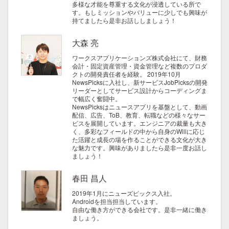
多様な才能を尊重する文化が浸透している所で
す。もしミッションやバリューに少しでも興味が
持てましたら是非お話ししましょう！
大森 亮
ワークスアプリケーションズ株式会社にて、財務
会計・固定資産管理・資金管理など複数のプロダ
クトの開発責任者を経験。 2019年10月
NewsPicksに入社し、新サービスJobPicksの開発
リーダーとしてサービス設計からコーディングま
で幅広く奮闘中。
NewsPicksはニュースアプリを基盤として、動画
配信、広告、ToB、教育、転職などの様々なサー
ビスを展開しています。エンジニアの裁量も大き
く、多彩なフィールドの中から自身のWillに応じ
た活躍と成長の場を作ることができる文化が大き
な魅力です。興味がありましたら是非一度お話し
ましょう！
春田 昌人
2019年1月にニューズピックス入社。
Androidを担当担当しています。
自由な働き方ができる会社です。是非一緒に働き
ましょう。