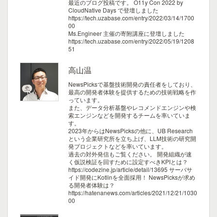
最近のブログ投稿です。
O11y Con 2022 by
CloudNative Days で登壇しました
https://tech.uzabase.com/entry/2022/03/14/1700
00
Ms.Engineer 主催の寄附講座に登壇しました
https://tech.uzabase.com/entry/2022/05/19/1208
51
高山温
NewsPicksで基盤技術開発の責任者をしており、
最高の開発者体験を提供するための技術戦略を作
っています。
また、データ分析基盤やレコメンドエンジンや検
索エンジンなどを開発するチームを率いていま
す。
2023年からはNewsPicksの他に、UB Research
という企業研究所を立ち上げ、LLM技術の研究開
発プロジェクトなどを率いています。
過去の対外発信もご覧ください。
開発組織が速
く仮説検証を回すために設定すべきKPIとは？
https://codezine.jp/article/detail/13695
サーバサ
イド開発にKotlinを全面採用！ NewsPicksが求め
る開発者体験は？
https://hatenanews.com/articles/2021/12/21/1030
00