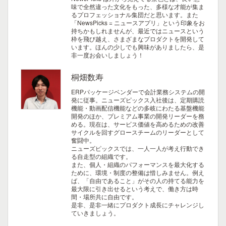
味で全然違った文化をもった、多様な才能が集ま
るプロフェッショナル集団だと思います。また
「NewsPicks = ニュースアプリ」という印象をお
持ちかもしれませんが、最近ではニュースという
枠を飛び越え、さまざまなプロダクトを開発して
います。ほんの少しでも興味がありましたら、是
非一度お会いしましょう！
桐畑数寿
ERPパッケージベンダーで会計業務システムの開
発に従事。ニューズピックス入社後は、定期購読
機能・動画配信機能などの多岐にわたる基盤機能
開発のほか、プレミアム事業の開発リーダーを務
める。現在は、サービス価値を高めるための改善
サイクルを回すグロースチームのリーダーとして
奮闘中。
ニューズピックスでは、一人一人が考え行動でき
る自走型の組織です。
また、個人・組織のパフォーマンスを最大化する
ために、環境・制度の整備は惜しみません。例え
ば、「自由であること」がその人の持てる能力を
最大限に引き出せるという考えで、働き方は時
間・場所共に自由です。
是非、是非一緒にプロダクト成長にチャレンジし
ていきましょう。