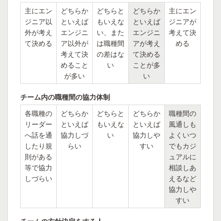
主にエン
どちらか
どちらと
どちらか
主にエン
ジニア以
といえば
もいえな
といえば
ジニアが
外が考え
エンジニ
い、また
エンジニ
考えて決
て決める
ア以外が
は職種間
アが考え
める
考えて決
の差はな
て決める
めること
い
ことが多
が多い
い
チーム内の職種間の協力体制
各職種の
どちらか
どちらと
どちらか
職種間の
リーダー
といえば
もいえな
といえば
風通しも
へ話を通
協力しづ
い
協力しや
よくいつ
したり規
らい
すい
でもカジ
則がある
ュアルに
等で協力
相談しあ
しづらい
えるなど
協力しや
すい