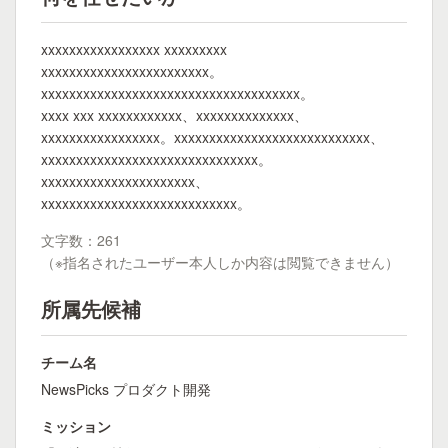
xxxxxxxxxxxxxxxxx xxxxxxxxx
xxxxxxxxxxxxxxxxxxxxxxxx。
xxxxxxxxxxxxxxxxxxxxxxxxxxxxxxxxxxxxx。
xxxx xxx xxxxxxxxxxxx、xxxxxxxxxxxxxx、
xxxxxxxxxxxxxxxxx。xxxxxxxxxxxxxxxxxxxxxxxxxxxx、
xxxxxxxxxxxxxxxxxxxxxxxxxxxxxxx。
xxxxxxxxxxxxxxxxxxxxxx、
xxxxxxxxxxxxxxxxxxxxxxxxxxxx。
文字数：261
（※指名されたユーザー本人しか内容は閲覧できません）
所属先候補
チーム名
NewsPicks プロダクト開発
ミッション