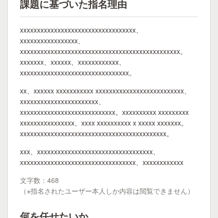
課題に基づいた指名理由
xxxxxxxxxxxxxxxxxxxxxxxxxxxxxxxxxx、
xxxxxxxxxxxxxxxxx、
xxxxxxxxxxxxxxxxxxxxxxxxxxxxxxxxxxxxxxxxxxxxxxx。
xxxxxxx、xxxxxx、xxxxxxxxxxxx、
xxxxxxxxxxxxxxxxxxxxxxxxxxxxxxxx。
xx、xxxxxx xxxxxxxxxxx xxxxxxxxxxxxxxxxxxxxxxxxxx、
xxxxxxxxxxxxxxxxxxxxxxx、
xxxxxxxxxxxxxxxxxxxxxxxxxxxx。xxxxxxxxxx xxxxxxxxx
xxxxxxxxxxxxxxxx、xxxx xxxxxxxxxx x xxxxx xxxxxxx。
xxxxxxxxxxxxxxxxxxxxxxxxxxxxxxxxxxxxxxxxxxx。
xxx、xxxxxxxxxxxxxxxxxxxxxxxxxxxxxxxxxx、
xxxxxxxxxxxxxxxxxxxxxxxxxxxxxxxxxx、xxxxxxxxxxxx
文字数：468
（※指名されたユーザー本人しか内容は閲覧できません）
何を任せたいか