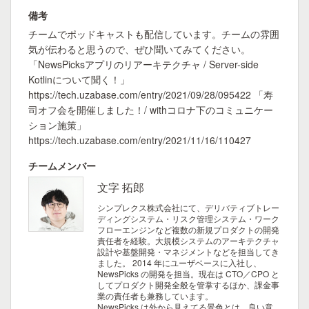
備考
チームでポッドキャストも配信しています。チームの雰囲
気が伝わると思うので、ぜひ聞いてみてください。
「NewsPicksアプリのリアーキテクチャ / Server-side
Kotlinについて聞く！」
https://tech.uzabase.com/entry/2021/09/28/095422 「寿
司オフ会を開催しました！/ withコロナ下のコミュニケー
ション施策」
https://tech.uzabase.com/entry/2021/11/16/110427
チームメンバー
文字 拓郎
シンプレクス株式会社にて、デリバティブトレー
ディングシステム・リスク管理システム・ワーク
フローエンジンなど複数の新規プロダクトの開発
責任者を経験。大規模システムのアーキテクチャ
設計や基盤開発・マネジメントなどを担当してき
ました。 2014 年にユーザベースに入社し、
NewsPicks の開発を担当。現在は CTO／CPO と
してプロダクト開発全般を管掌するほか、課金事
業の責任者も兼務しています。
NewsPicks は外から見えてる景色とは、良い意