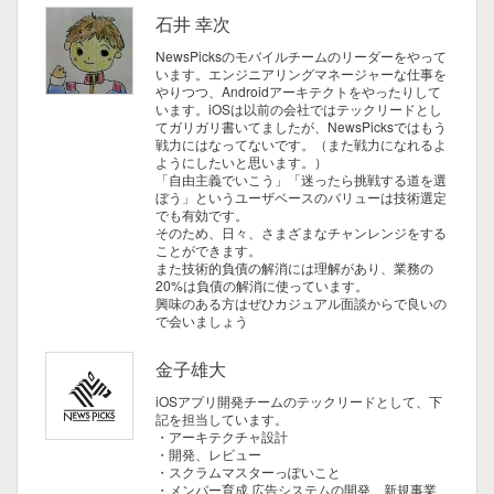
石井 幸次
NewsPicksのモバイルチームのリーダーをやって
います。エンジニアリングマネージャーな仕事を
やりつつ、Androidアーキテクトをやったりして
います。iOSは以前の会社ではテックリードとし
てガリガリ書いてましたが、NewsPicksではもう
戦力にはなってないです。（また戦力になれるよ
ようにしたいと思います。）
「自由主義でいこう」「迷ったら挑戦する道を選
ぼう」というユーザベースのバリューは技術選定
でも有効です。
そのため、日々、さまざまなチャンレンジをする
ことができます。
また技術的負債の解消には理解があり、業務の
20%は負債の解消に使っています。
興味のある方はぜひカジュアル面談からで良いの
で会いましょう
金子雄大
iOSアプリ開発チームのテックリードとして、下
記を担当しています。
・アーキテクチャ設計
・開発、レビュー
・スクラムマスターっぽいこと
・メンバー育成
広告システムの開発、新規事業