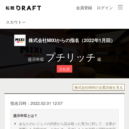
会員登録
ログイン
スカウト
株式会社MIXIからの指名（2022年1月回）
プチリッチ
提示年収
級
正社員
株式会社MIXIの企業詳細を見る
指名日時：2022.02.01 12:07
提示年収とは？
あなたのレジュメの内容から読み取った実力に対して、企業が
判断した金額です。そのため、必ずしもこの金額と同額で内定