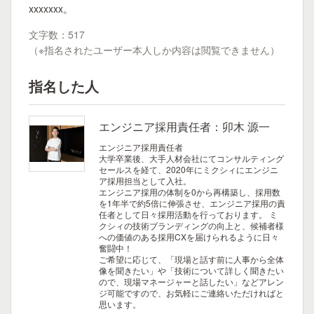
xxxxxxx。
文字数：517
（※指名されたユーザー本人しか内容は閲覧できません）
指名した人
エンジニア採用責任者：卯木 源一
エンジニア採用責任者
大学卒業後、大手人材会社にてコンサルティング
セールスを経て、2020年にミクシィにエンジニ
ア採用担当として入社。
エンジニア採用の体制を0から再構築し、採用数
を1年半で約5倍に伸張させ、エンジニア採用の責
任者として日々採用活動を行っております。
ミ
クシィの技術ブランディングの向上と、候補者様
への価値のある採用CXを届けられるように日々
奮闘中！
ご希望に応じて、「現場と話す前に人事から全体
像を聞きたい」や「技術について詳しく聞きたい
ので、現場マネージャーと話したい」などアレン
ジ可能ですので、お気軽にご連絡いただければと
思います。