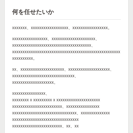
何を任せたいか
xxxxxxx、xxxxxxxxxxxxxxxxxx、xxxxxxxxxxxxxxxxx。
xxxxxxxxxxxxxxxxx、xxxxxxxxxxxxxxxxxxxxx、
xxxxxxxxxxxxxxxxxxxxxxxxxxxxxxxxxxxxxx、
xxxxxxxxxxxxxxxxxxxxxxxxxxxxxxxxxxxxxxxxxxxxxxxxxxxx
xxxxxxxxxx。
xx、xxxxxxxxxxxxxxxxxxxxx、xxxxxxxxxxxxxxxxxxxx、
xxxxxxxxxxxxxxxxxxxxxxxxxxxxxx、
xxxxxxxxxxxxxxxxxxxx。
xxxxxxxxxxxxxxxx、
xxxxxxxx x xxxxxxxxx x xxxxxxxxxxxxxxxxxxxxx
xxxxxxxxxxxxxxxxxxxxxxxx、xxxxxxxxxxxxxxxx
xxxxxxxxxxxxxxxxxxxxxxxxxxxxxxx、xxxxxxxxxxxxxx
xxxxxxxxxxxxxxxxxxxxxxxxxxxxxxxx
xxxxxxxxxxxxxxxxxxxxxxxx、xx、xx