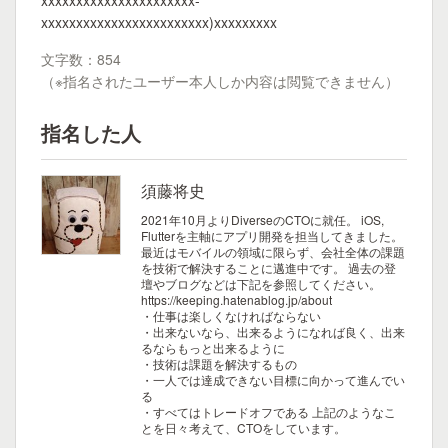
xxxxxxxxxxxxxxxxxxxxxx-
xxxxxxxxxxxxxxxxxxxxxxxx)xxxxxxxxx
文字数：854
（※指名されたユーザー本人しか内容は閲覧できません）
指名した人
須藤将史
2021年10月よりDiverseのCTOに就任。
iOS,
Flutterを主軸にアプリ開発を担当してきました。
最近はモバイルの領域に限らず、会社全体の課題
を技術で解決することに邁進中です。
過去の登
壇やブログなどは下記を参照してください。
https://keeping.hatenablog.jp/about
・仕事は楽しくなければならない
・出来ないなら、出来るようになれば良く、出来
るならもっと出来るように
・技術は課題を解決するもの
・一人では達成できない目標に向かって進んでい
る
・すべてはトレードオフである
上記のようなこ
とを日々考えて、CTOをしています。