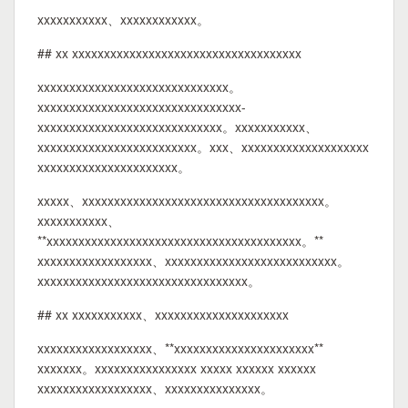
xxxxxxxxxxx、xxxxxxxxxxxx。
## xx xxxxxxxxxxxxxxxxxxxxxxxxxxxxxxxxxxxx
xxxxxxxxxxxxxxxxxxxxxxxxxxxxxx。
xxxxxxxxxxxxxxxxxxxxxxxxxxxxxxxx-
xxxxxxxxxxxxxxxxxxxxxxxxxxxxx。xxxxxxxxxxx、
xxxxxxxxxxxxxxxxxxxxxxxxx。xxx、xxxxxxxxxxxxxxxxxxxx
xxxxxxxxxxxxxxxxxxxxxx。
xxxxx、xxxxxxxxxxxxxxxxxxxxxxxxxxxxxxxxxxxxxx。
xxxxxxxxxxx、
**xxxxxxxxxxxxxxxxxxxxxxxxxxxxxxxxxxxxxxxx。**
xxxxxxxxxxxxxxxxxx、xxxxxxxxxxxxxxxxxxxxxxxxxxx。
xxxxxxxxxxxxxxxxxxxxxxxxxxxxxxxxx。
## xx xxxxxxxxxxx、xxxxxxxxxxxxxxxxxxxxx
xxxxxxxxxxxxxxxxxx、**xxxxxxxxxxxxxxxxxxxxxx**
xxxxxxx。xxxxxxxxxxxxxxxx xxxxx xxxxxx xxxxxx
xxxxxxxxxxxxxxxxxx、xxxxxxxxxxxxxxx。