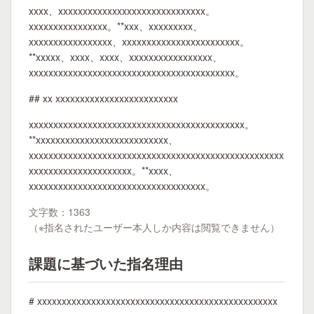
xxxx、xxxxxxxxxxxxxxxxxxxxxxxxxxxxxx。
xxxxxxxxxxxxxxxx。**xxx、xxxxxxxxx、
xxxxxxxxxxxxxxxxx、xxxxxxxxxxxxxxxxxxxxxxxx。
**xxxxx、xxxx、xxxx、xxxxxxxxxxxxxxxxx、
xxxxxxxxxxxxxxxxxxxxxxxxxxxxxxxxxxxxxxxxxx。
## xx xxxxxxxxxxxxxxxxxxxxxxxxx
xxxxxxxxxxxxxxxxxxxxxxxxxxxxxxxxxxxxxxxxxxxx。
**xxxxxxxxxxxxxxxxxxxxxxxxxxx、
xxxxxxxxxxxxxxxxxxxxxxxxxxxxxxxxxxxxxxxxxxxxxxxxxxxx
xxxxxxxxxxxxxxxxxxxxx。**xxxx、
xxxxxxxxxxxxxxxxxxxxxxxxxxxxxxxxxxxx。
文字数：1363
（※指名されたユーザー本人しか内容は閲覧できません）
課題に基づいた指名理由
# xxxxxxxxxxxxxxxxxxxxxxxxxxxxxxxxxxxxxxxxxxxxxxxxx