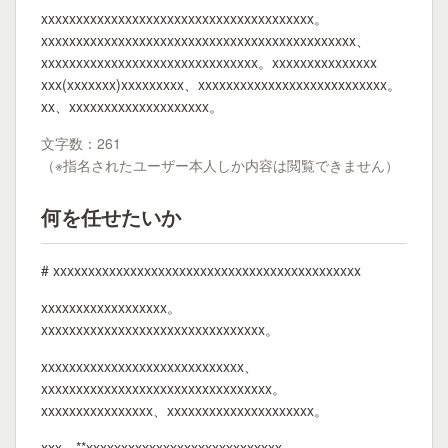
xxxxxxxxxxxxxxxxxxxxxxxxxxxxxxxxxxxxxxx。
xxxxxxxxxxxxxxxxxxxxxxxxxxxxxxxxxxxxxxxxxxxxx、
xxxxxxxxxxxxxxxxxxxxxxxxxxxxxxx。xxxxxxxxxxxxxxx
xxx(xxxxxxx)xxxxxxxxx、xxxxxxxxxxxxxxxxxxxxxxxxxxx。
xx、xxxxxxxxxxxxxxxxxxxx。
文字数：261
（※指名されたユーザー本人しか内容は閲覧できません）
何を任せたいか
# xxxxxxxxxxxxxxxxxxxxxxxxxxxxxxxxxxxxxxxxxxxx
xxxxxxxxxxxxxxxxxx。
xxxxxxxxxxxxxxxxxxxxxxxxxxxxxxxx。
xxxxxxxxxxxxxxxxxxxxxxxxxxxxx、
xxxxxxxxxxxxxxxxxxxxxxxxxxxxxxxxx。
xxxxxxxxxxxxxxxx、xxxxxxxxxxxxxxxxxxxxx。
xxx、**xxxxxxxxxxxxxxxxxxxxxxxxxxxx、