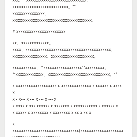
xxxxxxxxxxxxxxxxxxxxxxxxxx。**
xxxxxxxxxxxxxxx、
xxxxxxxxxxxxxxxxxxxxxxxxxxxxxxxxxxxxx。
# xxxxxxxxxxxxxxxxxxxxxxx
xx、xxxxxxxxxxxxx。
xxxx、xxxxxxxxxxxxxxxxxxxxxxxxxxxxxxxxxxxxxxxx。
xxxxxxxxxxxxxxxx、xxxxxxxxxxxxxxxxxxxx。
xxxxxxxxxxx、**xxxxxxxxxxxxxxxxxx**xxxxxxxxx。
**xxxxxxxxxxxxx、xxxxxxxxxxxxxxxxxxxxxxxxxxxxx。**
x xxxxxxxxxxxxxxxxxxx x xxxxxxxxxxxxxx x xxxxxx x xxxx
x
x - x--- x --- x --- x --- x
x xxxx x xxx xxxxxx x xxxxxxx x xxxxxxxxxxx x xxxxxx x
x xxxxx x xxxxxxxx x xxxxxxxx x xx x xx x
x
xxxxxxxxxxxxxxxxxxxxxxxxxxxxxxx(xxxxxxxxxxxxxxxxxxxx