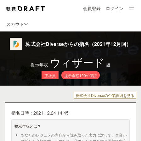
会員登録
ログイン
スカウト
株式会社Diverseからの指名（2021年12月回）
ウィザード
提示年収
級
正社員
提示金額100%保証
株式会社Diverseの企業詳細を見る
指名日時：2021.12.24 14:45
提示年収とは？
あなたのレジュメの内容から読み取った実力に対して、企業が
判断した金額です。そのため、必ずしもこの金額と同額で内定