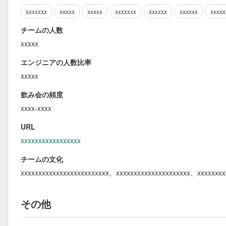
xxxxxxx
xxxxx
xxxxx
xxxxxxx
xxxxxx
xxxxxx
xxxxx
チームの人数
xxxxx
エンジニアの人数比率
xxxxx
飲み会の頻度
xxxx-xxxx
URL
xxxxxxxxxxxxxxxxx
チームの文化
xxxxxxxxxxxxxxxxxxxxxxxxx。xxxxxxxxxxxxxxxxxxxxx、xxxxxxx
その他