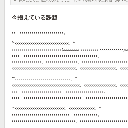
今抱えている課題
xx、xxxxxxxxxxxxxxxxxxxxxx。
**xxxxxxxxxxxxxxxxxxxxxxxxxxx。**
xxxxxxxxxxxxxxxxxxxxxxxxx(xxxxxxxx xxxxxxxxx xxxxxxxxxxxx
xxxx、xxxxxxxxxxxxxxxxxxxxxxxxxxxxxxxxxxxxx。
xxxxxxxxxxxxxxx、xxxxxxxxxxxxxxxx、xxxxxxxxxxxxxxxxxxxxxx
xxxxxxxxxxxxxxxxxxxxxxxxxxxxxxxx、xxxxxxxxxxxxxxxxxx、xxx
**xxxxxxxxxxxxxxxxxxxxxxxxxxxx。**
xxxxxxxxxxxxxxxxxxxxxxxxxxxxxxxxxx、xxxxxxxxxxxxxxxx、xxx
xxx、xxxxxxxxxxxxxxxxxxxx、xxxxxxxxxxxxxxxxxxx。
xxxx、xxxxxxxxxxxxxxxxxxxxxxxxxxxxx、xxxxxxxxxxxxxxxxxxxx
**xxxxxxxxxxxxxxxxxxxxxxxxx、xxxxxxxxxxxxx。**
xxxxxxxxxxxxxxxxxxxxxxxxxxxxx、xxxxxxxxxxxx。
xxxxxxxxxxxxxxxxxxxxxxxxxxxxxxxx、xxxxxxxxxxxxxxxxxxxxxxx