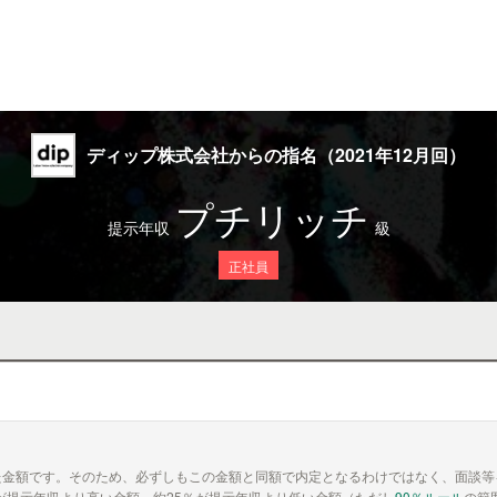
ディップ株式会社からの指名（2021年12月回）
プチリッチ
提示年収
級
正社員
た金額です。そのため、必ずしもこの金額と同額で内定となるわけではなく、面談等
が提示年収より高い金額、約25％が提示年収より低い金額（ただし
90％ルール
の範