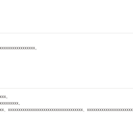
xxxxxxxxxxxxxxxxxx。
xxxx。
xxxxxxxxxx。
xx、xxxxxxxxxxxxxxxxxxxxxxxxxxxxxxxxxxxx、xxxxxxxxxxxxxxxxxxxxx