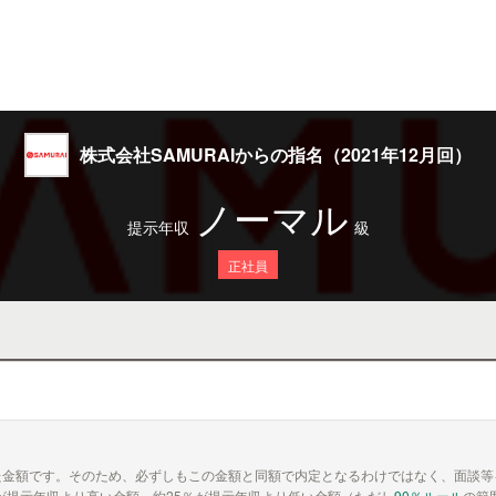
株式会社SAMURAIからの指名（2021年12月回）
ノーマル
提示年収
級
正社員
た金額です。そのため、必ずしもこの金額と同額で内定となるわけではなく、面談等
が提示年収より高い金額、約25％が提示年収より低い金額（ただし
90％ルール
の範