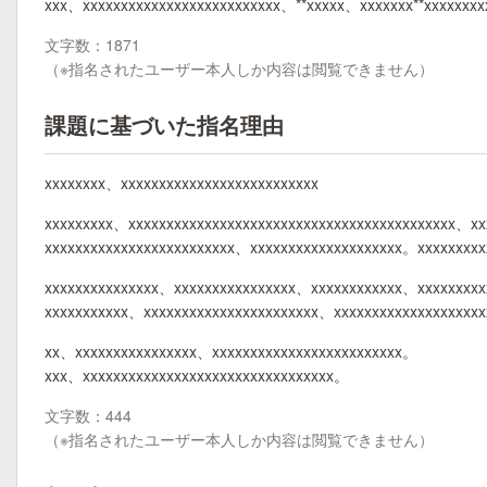
xxx、xxxxxxxxxxxxxxxxxxxxxxxxxx、**xxxxx、xxxxxxx**xxxxxxxx
文字数：1871
（※指名されたユーザー本人しか内容は閲覧できません）
課題に基づいた指名理由
xxxxxxxx、xxxxxxxxxxxxxxxxxxxxxxxxxx
xxxxxxxxx、xxxxxxxxxxxxxxxxxxxxxxxxxxxxxxxxxxxxxxxxxxx、x
xxxxxxxxxxxxxxxxxxxxxxxxx、xxxxxxxxxxxxxxxxxxxx。xxxxxxxxx
xxxxxxxxxxxxxxx、xxxxxxxxxxxxxxxx、xxxxxxxxxxxx、xxxxxxxx
xxxxxxxxxxx、xxxxxxxxxxxxxxxxxxxxxxx、xxxxxxxxxxxxxxxxxxx
xx、xxxxxxxxxxxxxxxx、xxxxxxxxxxxxxxxxxxxxxxxxx。
xxx、xxxxxxxxxxxxxxxxxxxxxxxxxxxxxxxxx。
文字数：444
（※指名されたユーザー本人しか内容は閲覧できません）