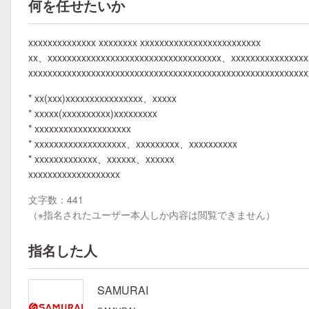
何を任せたいか
xxxxxxxxxxxxxx xxxxxxxx xxxxxxxxxxxxxxxxxxxxxxxxx
xx、xxxxxxxxxxxxxxxxxxxxxxxxxxxxxxxxxxxx、xxxxxxxxxxxxxxxx
xxxxxxxxxxxxxxxxxxxxxxxxxxxxxxxxxxxxxxxxxxxxxxxxxxxxxxxx
* xx(xxx)xxxxxxxxxxxxxxxx、xxxxx
* xxxxx(xxxxxxxxxx)xxxxxxxxx
* xxxxxxxxxxxxxxxxxxxx
* xxxxxxxxxxxxxxxxxxx、xxxxxxxxx、xxxxxxxxxx
* xxxxxxxxxxxxx、xxxxxx、xxxxxx
xxxxxxxxxxxxxxxxxxx
文字数：441
（※指名されたユーザー本人しか内容は閲覧できません）
指名した人
SAMURAI