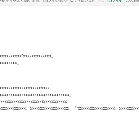
xxxxxxxxxxx*xxxxxxxxxxxxx。
xxxxxxxxx。
xxxxxxxxxxxxxxxxxxxxxxxx。
xxxxxxxxxxxxxxxxxxxxxxxxxxxxxxxx。
xxxxxxxxxxxxxxxxxxxx)xxxxxxxxxxx。
xxxxxxxxxxxxx、xxxxxxxxxxxxxxxxxx、 **xxxxxxxxxxxxxxxxx、xxxxxxxxx