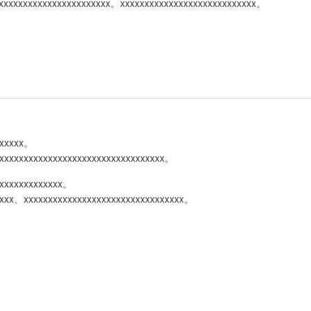
xxxxxxxxxxxxxxxxxxxxxxx。xxxxxxxxxxxxxxxxxxxxxxxxxxxx。
xxxxxx。
xxxxxxxxxxxxxxxxxxxxxxxxxxxxxxxxxx。
xxxxxxxxxxxxxx。
xxxx、xxxxxxxxxxxxxxxxxxxxxxxxxxxxxxxxx。