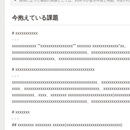
今抱えている課題
# xxxxxxxxxxx
- - -
xxxxxxxxxxxx **xxxxxxxxxxxxxxxx** xxxxxxx xxxxxxxxxxxxx*xx。
xxxxxxxxxxxxxxxxxxxxxxxxxxxxxxxxxxxxx、xxxxxxxxxxxxxxxxxx
xxxxxxxxxxxxxxxxxxxxx、xxxxxxxxxxxxxxxxxxxxxxxxxxxxxxxxxx
# xxxxxxxxxxxxxxxxxxxxxxxxxxxxxxxxxxxxxxx
- - -
xxxxxxxxxxxxxxxxxxxxxxxxxxxxxxxxxxxxxxxxxx、xxxxxxxxxxxxx
xxxx、xxxxxxxxxxxxxxxxxxxxxxxxxxxxxxxxxxxxx、xxxxxxxxxxxxx
xxxxxxxxxxx、xxxx、xxxxxxxx xxxxxxxxxxxxxxxxxxxxxx(xxxxxxx
xxxxxxxxxxxxxxxxxxxxxxxxxxxxxxxxxxxxx、xxxxxxxxxxxxxxxxxx
# xxxxxxx
- - -
## xxxxxxxx xxxxxxxx xxxxxx(xxxxxxxxxxxxxxxxxxxxxxxxxxx)