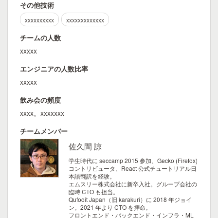
その他技術
xxxxxxxxxx
xxxxxxxxxxxxx
チームの人数
xxxxx
エンジニアの人数比率
xxxxx
飲み会の頻度
xxxx。xxxxxxx
チームメンバー
佐久間 諒
学生時代に seccamp 2015 参加、Gecko (Firefox)
コントリビュータ、React 公式チュートリアル日
本語翻訳を経験。
エムスリー株式会社に新卒入社。グループ会社の
臨時 CTO も担当。
Qufooit Japan（旧 karakuri）に 2018 年ジョイ
ン。2021 年より CTO を拝命。
フロントエンド・バックエンド・インフラ・ML