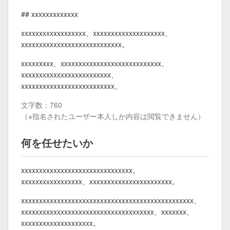
## xxxxxxxxxxxxx
xxxxxxxxxxxxxxxxxx、xxxxxxxxxxxxxxxxxxxx、
xxxxxxxxxxxxxxxxxxxxxxxxxxxx。
xxxxxxxxx、xxxxxxxxxxxxxxxxxxxxxxxxxxxx、
xxxxxxxxxxxxxxxxxxxxxxxxx、
xxxxxxxxxxxxxxxxxxxxxxxxxx。
文字数：760
（※指名されたユーザー本人しか内容は閲覧できません）
何を任せたいか
xxxxxxxxxxxxxxxxxxxxxxxxxxxxxxx。
xxxxxxxxxxxxxxxxx、xxxxxxxxxxxxxxxxxxxxxxx。
xxxxxxxxxxxxxxxxxxxxxxxxxxxxxxxxxxxxxxxxxxxxxxxx、
xxxxxxxxxxxxxxxxxxxxxxxxxxxxxxxxxxxxx、xxxxxxx、
xxxxxxxxxxxxxxxxxxxx。