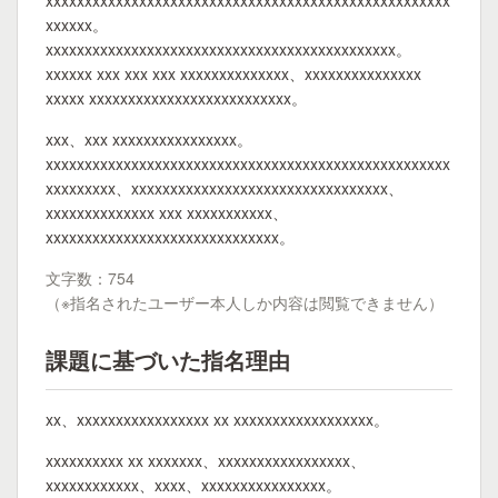
xxxxxxxxxxxxxxxxxxxxxxxxxxxxxxxxxxxxxxxxxxxxxxxxxxxx
xxxxxx。
xxxxxxxxxxxxxxxxxxxxxxxxxxxxxxxxxxxxxxxxxxxxx。
xxxxxx xxx xxx xxx xxxxxxxxxxxxxx、xxxxxxxxxxxxxxx
xxxxx xxxxxxxxxxxxxxxxxxxxxxxxxx。
xxx、xxx xxxxxxxxxxxxxxxx。
xxxxxxxxxxxxxxxxxxxxxxxxxxxxxxxxxxxxxxxxxxxxxxxxxxxx
xxxxxxxxx、xxxxxxxxxxxxxxxxxxxxxxxxxxxxxxxxx、
xxxxxxxxxxxxxx xxx xxxxxxxxxxx、
xxxxxxxxxxxxxxxxxxxxxxxxxxxxxx。
文字数：754
（※指名されたユーザー本人しか内容は閲覧できません）
課題に基づいた指名理由
xx、xxxxxxxxxxxxxxxxx xx xxxxxxxxxxxxxxxxxx。
xxxxxxxxxx xx xxxxxxx、xxxxxxxxxxxxxxxxx、
xxxxxxxxxxxx、xxxx、xxxxxxxxxxxxxxxx。