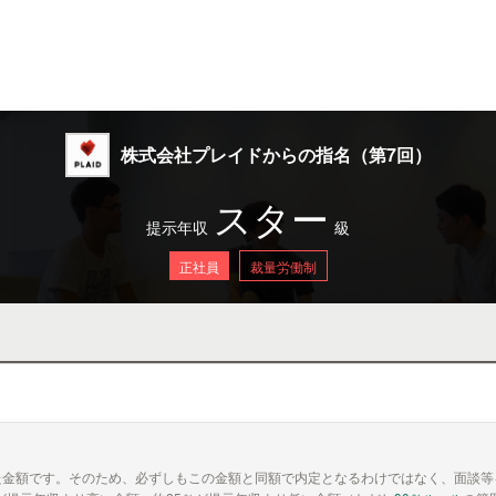
株式会社プレイドからの指名（第7回）
スター
提示年収
級
正社員
裁量労働制
た金額です。そのため、必ずしもこの金額と同額で内定となるわけではなく、面談等