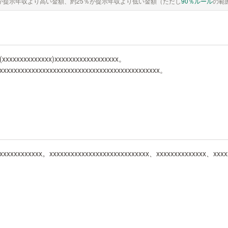
が提示年収より高い金額、約25％が提示年収より低い金額（ただし
90％ルール
の範
(xxxxxxxxxxxxxx)xxxxxxxxxxxxxxxxxx。
xxxxxxxxxxxxxxxxxxxxxxxxxxxxxxxxxxxxxxxxxxxxx。
xxxxxxxxxxxxx。xxxxxxxxxxxxxxxxxxxxxxxxxxxx、xxxxxxxxxxxxxx、xxxx