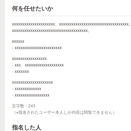
何を任せたいか
xxxxxxxxxxxxxxxxxxxxx、xxxxxxxxxxxxxxxxxxxxxxxxxxxxxxxxxx
xxxxxxxxxxxxxxxxxxxxxxxxxxxxxxxxxxxxx。
xxxxxx
- xxxxxxxxxxxxxxxxxxxxxxx
xxxxxxxxxxxxxxxxx
- xxx、xxxxxxxxxxxxxxxxxxx
- xxxxxxx
xxxxxxxxxxxxxxxxxxxx
- xxxxxxxxxxxxx
- xxxxxxxxxxxxxxxxx
文字数：243
（※指名されたユーザー本人しか内容は閲覧できません）
指名した人