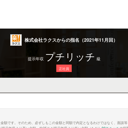
株式会社ラクスからの指名（2021年11月回）
プチリッチ
提示年収
級
正社員
た金額です。そのため、必ずしもこの金額と同額で内定となるわけではなく、面談等
が提示年収より高い金額、約25％が提示年収より低い金額（ただし
90％ルール
の範