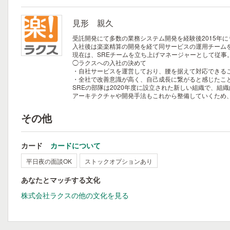
見形 親久
受託開発にて多数の業務システム開発を経験後2015年
入社後は楽楽精算の開発を経て同サービスの運用チーム
現在は、SREチームを立ち上げマネージャーとして従事
◯ラクスへの入社の決めて
・自社サービスを運営しており、腰を据えて対応できる
・全社で改善意識が高く、自己成長に繋がると感じたこ
SREの部隊は2020年度に設立された新しい組織で、組
アーキテクチャや開発手法もこれから整備していくため
その他
カード
カードについて
平日夜の面談OK
ストックオプションあり
あなたとマッチする文化
株式会社ラクスの他の文化を見る