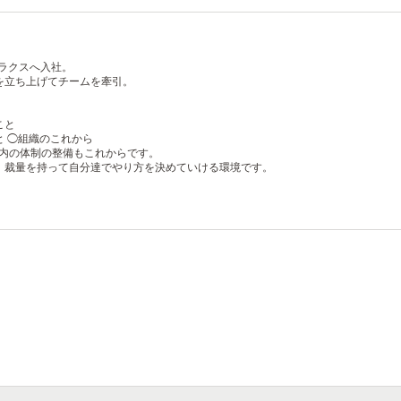
にラクスへ入社。
を立ち上げてチームを牽引。
。
こと
と
◯組織のこれから
織内の体制の整備もこれからです。
、裁量を持って自分達でやり方を決めていける環境です。