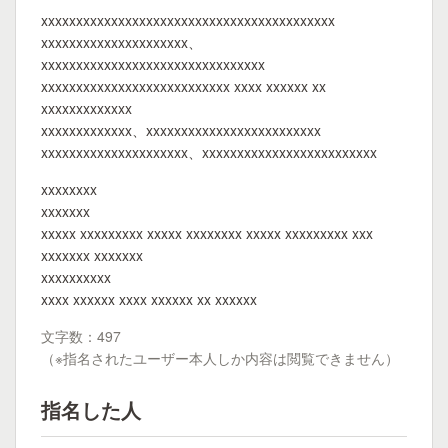
xxxxxxxxxxxxxxxxxxxxxxxxxxxxxxxxxxxxxxxxxx
xxxxxxxxxxxxxxxxxxxxx、
xxxxxxxxxxxxxxxxxxxxxxxxxxxxxxxx
xxxxxxxxxxxxxxxxxxxxxxxxxxx xxxx xxxxxx xx
xxxxxxxxxxxxx
xxxxxxxxxxxxx、xxxxxxxxxxxxxxxxxxxxxxxxx
xxxxxxxxxxxxxxxxxxxxx、xxxxxxxxxxxxxxxxxxxxxxxxx
xxxxxxxx
xxxxxxx
xxxxx xxxxxxxxx xxxxx xxxxxxxx xxxxx xxxxxxxxx xxx
xxxxxxx xxxxxxx
xxxxxxxxxx
xxxx xxxxxx xxxx xxxxxx xx xxxxxx
文字数：497
（※指名されたユーザー本人しか内容は閲覧できません）
指名した人