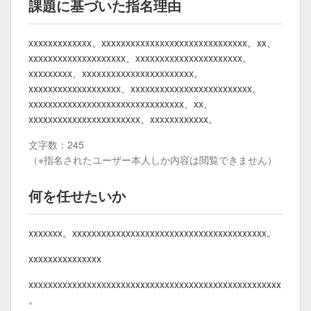
課題に基づいた指名理由
xxxxxxxxxxxxx、xxxxxxxxxxxxxxxxxxxxxxxxxxxxxx。xx、
xxxxxxxxxxxxxxxxxxxx、xxxxxxxxxxxxxxxxxxxxxx。
xxxxxxxxx、xxxxxxxxxxxxxxxxxxxxxxx。
xxxxxxxxxxxxxxxxxxx、xxxxxxxxxxxxxxxxxxxxxxxxx。
xxxxxxxxxxxxxxxxxxxxxxxxxxxxxxxx、xx、
xxxxxxxxxxxxxxxxxxxxxxx、xxxxxxxxxxxx。
文字数：245
（※指名されたユーザー本人しか内容は閲覧できません）
何を任せたいか
xxxxxxx。xxxxxxxxxxxxxxxxxxxxxxxxxxxxxxxxxxxxxxxx。
xxxxxxxxxxxxxxx
xxxxxxxxxxxxxxxxxxxxxxxxxxxxxxxxxxxxxxxxxxxxxxxxxxxx
。