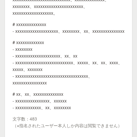
xxxxxxxx、xxxxxxxxxxxxxxxxxxxxxxx、
xxxxxxxxxxxxxxxxxxx。
# xxxxxxxxxxxxxx
- xxxxxxxxxxxxxxxxxxxx、xxxxxxxx、xx、xxxxxxxxxxxxxxx
# xxxxxxxxxxxxx
- xxxxxxxx
- xxxxxxxxxxxxxxxxxxxxx、xx、xx
- xxxxxxxxxxxxxxxxxxxxxxxxxxx、xxxxx、xx、xx、xxxx、
xxxxx、xxxxxxx
- xxxxxxxxxxxxxxxxxxxxxxxxxxxxxxxxxx、
xxxxxxxxxxxxxxxx
# xx、xx、xxxxxxxxxxxxxx
- xxxxxxxxxxxxxxxx、xxxxxx
- xxxxxxxxxxxx、xx、xxxxxxxx
文字数：483
（※指名されたユーザー本人しか内容は閲覧できません）