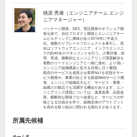
桃原 秀康（エンジニアチーム エンジ
ニアマネージャー）
パッケージ開発、SES、受託開発やオフショア開
発を経て、自社プロダクト開発とエンジニアチー
ムビルディングに興味があり2016年に中途入
社。複数のリプレースプロジェクトを牽引し、現
在はソフトウェアエンジニア、インフラエンジニ
アの約40名のマネジメントを行う。人事評価、採
用、育成、横断的なエンジニアリング課題解決を
複数のリードエンジニアと一緒に進め、より強い
エンジニア組織構築と拡大を目指し日々奮闘。
既存のサービスを成長させ業界No1を目指すサー
ビス開発や、事業の柱とする新規Webサービス開
発、エンジニア組織拡大など、サービス・事業・
組織どの観点でも活躍する機会があります。エン
ジニアリング課題については、速度改善、品質改
善、横断的な開発フロー改善など、サービスの中
核となる仕組みを作り、組織全体のアウトプット
を高める取り組みに関われる面白さがあります。
所属先候補
チーム名