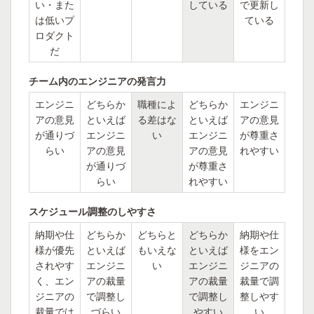
い・また
している
で更新し
は低いプ
ている
ロダクト
だ
チーム内のエンジニアの発言力
エンジニ
どちらか
職種によ
どちらか
エンジニ
アの意見
といえば
る差はな
といえば
アの意見
が通りづ
エンジニ
い
エンジニ
が尊重さ
らい
アの意見
アの意見
れやすい
が通りづ
が尊重さ
らい
れやすい
スケジュール調整のしやすさ
納期や仕
どちらか
どちらと
どちらか
納期や仕
様が優先
といえば
もいえな
といえば
様をエン
されやす
エンジニ
い
エンジニ
ジニアの
く、エン
アの裁量
アの裁量
裁量で調
ジニアの
で調整し
で調整し
整しやす
裁量では
づらい
やすい
い