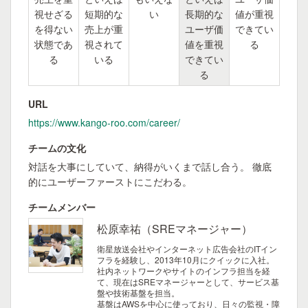
視せざる
短期的な
い
長期的な
値が重視
を得ない
売上が重
ユーザ価
できてい
状態であ
視されて
値を重視
る
る
いる
できてい
る
URL
https://www.kango-roo.com/career/
チームの文化
対話を大事にしていて、納得がいくまで話し合う。 徹底
的にユーザーファーストにこだわる。
チームメンバー
松原幸祐（SREマネージャー）
衛星放送会社やインターネット広告会社のITイン
フラを経験し、2013年10月にクイックに入社。
社内ネットワークやサイトのインフラ担当を経
て、現在はSREマネージャーとして、サービス基
盤や技術基盤を担当。
基盤はAWSを中心に使っており、日々の監視・障