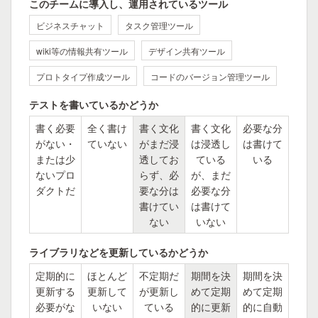
このチームに導入し、運用されているツール
ビジネスチャット
タスク管理ツール
wiki等の情報共有ツール
デザイン共有ツール
プロトタイプ作成ツール
コードのバージョン管理ツール
テストを書いているかどうか
書く必要
全く書け
書く文化
書く文化
必要な分
がない・
ていない
がまだ浸
は浸透し
は書けて
または少
透してお
ている
いる
ないプロ
らず、必
が、まだ
ダクトだ
要な分は
必要な分
書けてい
は書けて
ない
いない
ライブラリなどを更新しているかどうか
定期的に
ほとんど
不定期だ
期間を決
期間を決
更新する
更新して
が更新し
めて定期
めて定期
必要がな
いない
ている
的に更新
的に自動