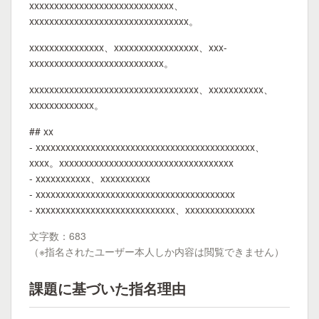
xxxxxxxxxxxxxxxxxxxxxxxxxxxxx、
xxxxxxxxxxxxxxxxxxxxxxxxxxxxxxxx。
xxxxxxxxxxxxxxx、xxxxxxxxxxxxxxxxx、xxx-
xxxxxxxxxxxxxxxxxxxxxxxxxxx。
xxxxxxxxxxxxxxxxxxxxxxxxxxxxxxxxxx、xxxxxxxxxxx、
xxxxxxxxxxxxx。
## xx
- xxxxxxxxxxxxxxxxxxxxxxxxxxxxxxxxxxxxxxxxxxxx、
xxxx。xxxxxxxxxxxxxxxxxxxxxxxxxxxxxxxxxxx
- xxxxxxxxxxx、xxxxxxxxxx
- xxxxxxxxxxxxxxxxxxxxxxxxxxxxxxxxxxxxxxxx
- xxxxxxxxxxxxxxxxxxxxxxxxxxxx、xxxxxxxxxxxxxx
文字数：683
（※指名されたユーザー本人しか内容は閲覧できません）
課題に基づいた指名理由