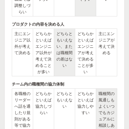
調整しづ
らい
プロダクトの内容を決める人
主にエン
どちらか
どちらと
どちらか
主にエン
ジニア以
といえば
もいえな
といえば
ジニアが
外が考え
エンジニ
い、また
エンジニ
考えて決
て決める
ア以外が
は職種間
アが考え
める
考えて決
の差はな
て決める
めること
い
ことが多
が多い
い
チーム内の職種間の協力体制
各職種の
どちらか
どちらと
どちらか
職種間の
リーダー
といえば
もいえな
といえば
風通しも
へ話を通
協力しづ
い
協力しや
よくいつ
したり規
らい
すい
でもカジ
則がある
ュアルに
等で協力
相談しあ