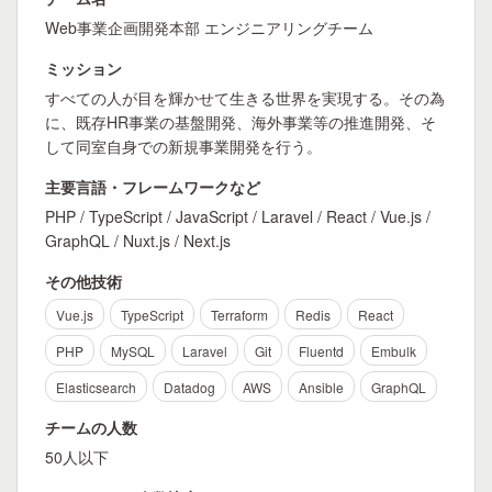
Web事業企画開発本部 エンジニアリングチーム
ミッション
すべての人が目を輝かせて生きる世界を実現する。その為
に、既存HR事業の基盤開発、海外事業等の推進開発、そ
して同室自身での新規事業開発を行う。
主要言語・フレームワークなど
PHP / TypeScript / JavaScript / Laravel / React / Vue.js /
GraphQL / Nuxt.js / Next.js
その他技術
Vue.js
TypeScript
Terraform
Redis
React
PHP
MySQL
Laravel
Git
Fluentd
Embulk
Elasticsearch
Datadog
AWS
Ansible
GraphQL
チームの人数
50人以下