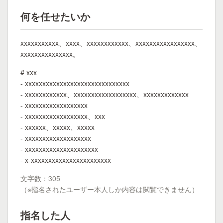
何を任せたいか
xxxxxxxxxxx、xxxx、xxxxxxxxxxxx、xxxxxxxxxxxxxxxxx、
xxxxxxxxxxxxxxx。
# xxx
- xxxxxxxxxxxxxxxxxxxxxxxxxxxxxx
- xxxxxxxxxxxx、xxxxxxxxxxxxxxxxxx、xxxxxxxxxxxxx
- xxxxxxxxxxxxxxxxxx
- xxxxxxxxxxxxxxxxxx、xxx
- xxxxxx、xxxxx、xxxxx
- xxxxxxxxxxxxxxxxxxx
- xxxxxxxxxxxxxxxxxxxxx
- x-xxxxxxxxxxxxxxxxxxxxxxx
文字数：305
（※指名されたユーザー本人しか内容は閲覧できません）
指名した人