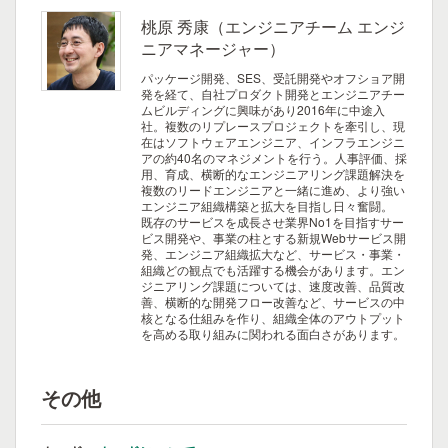
桃原 秀康（エンジニアチーム エンジ
ニアマネージャー）
パッケージ開発、SES、受託開発やオフショア開
発を経て、自社プロダクト開発とエンジニアチー
ムビルディングに興味があり2016年に中途入
社。複数のリプレースプロジェクトを牽引し、現
在はソフトウェアエンジニア、インフラエンジニ
アの約40名のマネジメントを行う。人事評価、採
用、育成、横断的なエンジニアリング課題解決を
複数のリードエンジニアと一緒に進め、より強い
エンジニア組織構築と拡大を目指し日々奮闘。
既存のサービスを成長させ業界No1を目指すサー
ビス開発や、事業の柱とする新規Webサービス開
発、エンジニア組織拡大など、サービス・事業・
組織どの観点でも活躍する機会があります。エン
ジニアリング課題については、速度改善、品質改
善、横断的な開発フロー改善など、サービスの中
核となる仕組みを作り、組織全体のアウトプット
を高める取り組みに関われる面白さがあります。
その他