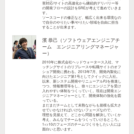
害対応/サイトの高速化から継続的デリバリー等
の開発フローの設計をSREが考えて進めていきま
す。
ソースコードの修正など、幅広く出来る環境なの
で自分のやりたい事/やりたい領域を自由に担当
することが出来ます。
濱 恭己（ソフトウェアエンジニアチ
ーム エンジニアリングマネージャ
ー）
2010年に株式会社ヘッドウォータース入社、マ
ッチングサイトのリプレースや転職サイトのオフ
ショア開発に携わる。2013年7月、開発内製化に
向けたエンジニア第1号としてクイックに入社。
以来、新システム開発やリニューアルPJを推進し
つつ、情報整理等をし、徐々にエンジニアを受け
入れやすい体制をつくっていく。現在は開発エン
ジニアマネージャーとして、開発体制の強化を図
っている。
まだまだチームとして未熟ながらも規模も拡大さ
せていかなければいけないフェーズなので、
理想を見据えて、どこから問題を解決していくか
考え、みんなでチームをつくっていけるところ。
1=>10のフェーズのチームづくりをしたい人には
面白いと思います。