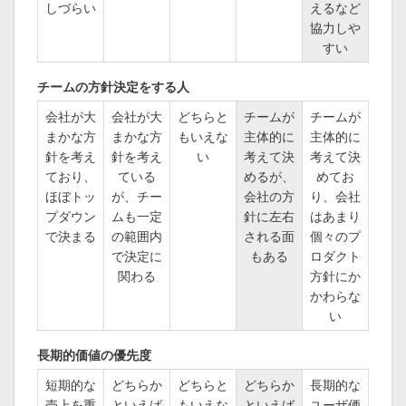
しづらい
えるなど
協力しや
すい
チームの方針決定をする人
会社が大
会社が大
どちらと
チームが
チームが
まかな方
まかな方
もいえな
主体的に
主体的に
針を考え
針を考え
い
考えて決
考えて決
ており、
ている
めるが、
めてお
ほぼトッ
が、チー
会社の方
り、会社
プダウン
ムも一定
針に左右
はあまり
で決まる
の範囲内
される面
個々のプ
で決定に
もある
ロダクト
関わる
方針にか
かわらな
い
長期的価値の優先度
短期的な
どちらか
どちらと
どちらか
長期的な
売上を重
といえば
もいえな
といえば
ユーザ価