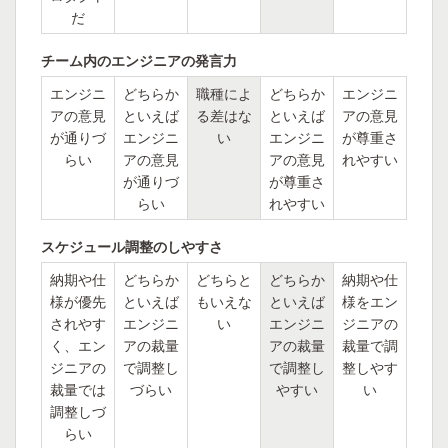
だ
チーム内のエンジニアの発言力
エンジニ
どちらか
職種によ
どちらか
エンジニ
アの意見
といえば
る差はな
といえば
アの意見
が通りづ
エンジニ
い
エンジニ
が尊重さ
らい
アの意見
アの意見
れやすい
が通りづ
が尊重さ
らい
れやすい
スケジュール調整のしやすさ
納期や仕
どちらか
どちらと
どちらか
納期や仕
様が優先
といえば
もいえな
といえば
様をエン
されやす
エンジニ
い
エンジニ
ジニアの
く、エン
アの裁量
アの裁量
裁量で調
ジニアの
で調整し
で調整し
整しやす
裁量では
づらい
やすい
い
調整しづ
らい