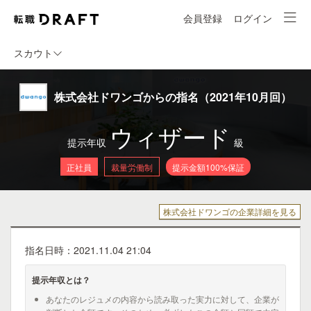
会員登録
ログイン
スカウト
株式会社ドワンゴからの指名（2021年10月回）
ウィザード
提示年収
級
正社員
裁量労働制
提示金額100%保証
株式会社ドワンゴの企業詳細を見る
指名日時：2021.11.04 21:04
提示年収とは？
あなたのレジュメの内容から読み取った実力に対して、企業が