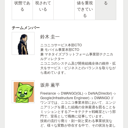
状態であ
視されて
値を重視
る
る
いる
できてい
る
チームメンバー
鈴木 圭一
ニコニコサービス本部CTO
兼 モバイル事業本部CTO
兼 マネタイズプラットフォーム事業部テクニカ
ルディレクター
ニコニコのシステム及び開発組織全体の維持・拡
大をサービス・ビジネスとのバランスを取りなが
ら進めています。
坂井 薫平
Freelance -> DWANGO(GL) -> DeNA(Director) ->
Google(Infrastructure Engineer) -> DWANGO
ド
ワンゴでは、ニコニコ事業本部において、エンジ
ニアリングを通した組織の全体最適を図ることを
ミッションとするアーキテクチャ戦略室という部
門で、室長として職務に従事しています。
技術の流行り廃り・刻一刻と変わる事業状況な
ど、様々な変数が存在する中で、その状況を楽し