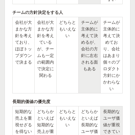
チームの方針決定をする人
会社が大
会社が大
どちらと
チームが
チームが
まかな方
まかな方
もいえな
主体的に
主体的に
針を考え
針を考え
い
考えて決
考えて決
ており、
ている
めるが、
めてお
ほぼトッ
が、チー
会社の方
り、会社
プダウン
ムも一定
針に左右
はあまり
で決まる
の範囲内
される面
個々のプ
で決定に
もある
ロダクト
関わる
方針にか
かわらな
い
長期的価値の優先度
短期的な
どちらか
どちらと
どちらか
長期的な
売上を重
といえば
もいえな
といえば
ユーザ価
視せざる
短期的な
い
長期的な
値が重視
を得ない
売上が重
ユーザ価
できてい