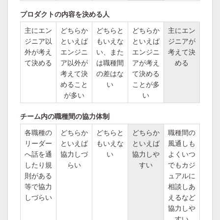
プロダクトの内容を決める人
主にエン
どちらか
どちらと
どちらか
主にエン
ジニア以
といえば
もいえな
といえば
ジニアが
外が考え
エンジニ
い、また
エンジニ
考えて決
て決める
ア以外が
は職種間
アが考え
める
考えて決
の差はな
て決める
めること
い
ことが多
が多い
い
チーム内の職種間の協力体制
各職種の
どちらか
どちらと
どちらか
職種間の
リーダー
といえば
もいえな
といえば
風通しも
へ話を通
協力しづ
い
協力しや
よくいつ
したり規
らい
すい
でもカジ
則がある
ュアルに
等で協力
相談しあ
しづらい
えるなど
協力しや
すい