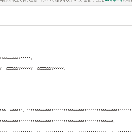
。
xxxxxxxxxxxxxxxx。
xxx、xxxxxxxxxxxxx、xxxxxxxxxxxxx。
xxxx、xxxxxx、xxxxxxxxxxxxxxxxxxxxxxxxxxxxxxxxxxxxxxxxxxxxxxxxxx
xxxxxxxxxxxxxxxxxxxxxxxxxxxxxxxxxxxxxxxxxxxxxxxxxxxxxx。
xxxxxxxxxxxxxxxx。xxxxxxxxxxxxx、xxxxxxxxxxxxxxxxxxxxxx、xxxxxxxx