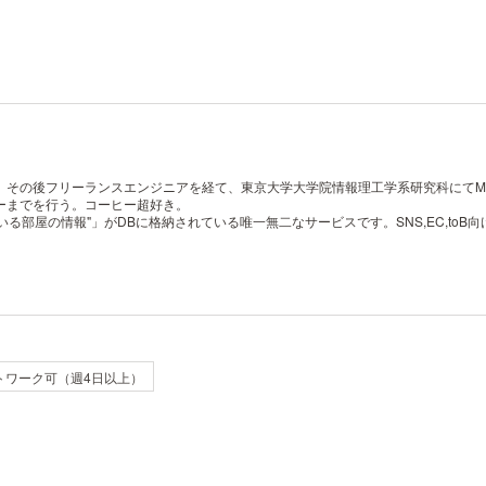
。その後フリーランスエンジニアを経て、東京大学大学院情報理工学系研究科にてMEMS
ーまでを行う。コーヒー超好き。
住んでいる部屋の情報"」がDBに格納されている唯一無二なサービスです。SNS,EC,
トワーク可（週4日以上）