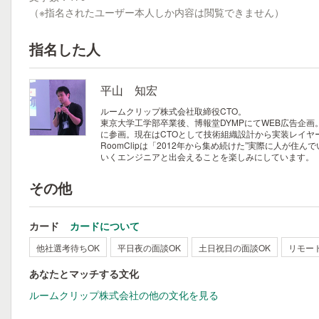
（※指名されたユーザー本人しか内容は閲覧できません）
指名した人
平山 知宏
ルームクリップ株式会社取締役CTO。
東京大学工学部卒業後、博報堂DYMPにてWEB広告企画
に参画。現在はCTOとして技術組織設計から実装レイヤ
RoomClipは「2012年から集め続けた”実際に人が
いくエンジニアと出会えることを楽しみにしています。
その他
カード
カードについて
他社選考待ちOK
平日夜の面談OK
土日祝日の面談OK
リモー
あなたとマッチする文化
ルームクリップ株式会社の他の文化を見る