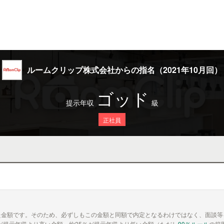
ルームクリップ株式会社からの指名（2021年10月回）
ゴッド
提示年収
級
正社員
た金額です。そのため、必ずしもこの金額と同額で内定となるわけではなく、面談等
が提示年収より高い金額、約25％が提示年収より低い金額（ただし
90％ルール
の範