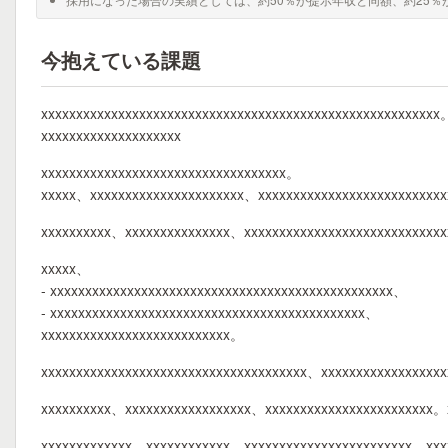
今抱えている課題
xxxxxxxxxxxxxxxxxxxxxxxxxxxxxxxxxxxxxxxxxxxxxxxxxxxxxxxxx
xxxxxxxxxxxxxxxxxxxx
xxxxxxxxxxxxxxxxxxxxxxxxxxxxxxxxxxx。
xxxxx、xxxxxxxxxxxxxxxxxxxxxx、xxxxxxxxxxxxxxxxxxxxxxxxxx
xxxxxxxxxx、xxxxxxxxxxxxxxx、xxxxxxxxxxxxxxxxxxxxxxxxxxx
xxxxx、
- xxxxxxxxxxxxxxxxxxxxxxxxxxxxxxxxxxxxxxxxxxxxxxxxx、
- xxxxxxxxxxxxxxxxxxxxxxxxxxxxxxxxxxxxxxxxxxxxx、
xxxxxxxxxxxxxxxxxxxxxxxxxxx。
xxxxxxxxxxxxxxxxxxxxxxxxxxxxxxxxxxxxxx、xxxxxxxxxxxxxxxxx
xxxxxxxxxx、xxxxxxxxxxxxxxxxxx、xxxxxxxxxxxxxxxxxxxxxxxx。x
xxxxxxxxxxxxx、xxxxxxxxxxxx、xxxxxxxxxxxxxxxxxxxxxxxx、xxx