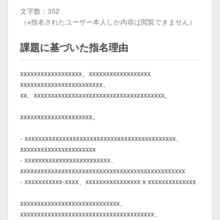
文字数：352
（※指名されたユーザー本人しか内容は閲覧できません）
課題に基づいた指名理由
xxxxxxxxxxxxxxxxxx、xxxxxxxxxxxxxxxxxx
xxxxxxxxxxxxxxxxxxxxxxxx、
xx、xxxxxxxxxxxxxxxxxxxxxxxxxxxxxxxxxxxxxx。
xxxxxxxxxxxxxxxxxxxxx。
- xxxxxxxxxxxxxxxxxxxxxxxxxxxxxxxxxxxxxxxxxxxx、
xxxxxxxxxxxxxxxxxxxxxx
- xxxxxxxxxxxxxxxxxxxxxxxxx、
xxxxxxxxxxxxxxxxxxxxxxxxxxxxxxxxxxxxxxxxxxxxxxxx
- xxxxxxxxxxx-xxxx、xxxxxxxxxxxxxxxx x xxxxxxxxxxxxxx
xxxxxxxxxxxxxxxxxxxxxxxxxxxxx、
xxxxxxxxxxxxxxxxxxxxxxxxxxxxxxxxxxxxxxx、