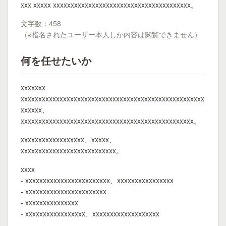
xxx xxxxx xxxxxxxxxxxxxxxxxxxxxxxxxxxxxxxxxxxxxxx。
文字数：458
（※指名されたユーザー本人しか内容は閲覧できません）
何を任せたいか
xxxxxxx
xxxxxxxxxxxxxxxxxxxxxxxxxxxxxxxxxxxxxxxxxxxxxxxxxxxx
xxxxxx、
xxxxxxxxxxxxxxxxxxxxxxxxxxxxxxxxxxxxxxxxxxxxxxxxx。
xxxxxxxxxxxxxxxxxx、xxxxx、
xxxxxxxxxxxxxxxxxxxxxxxxxxx。
xxxx
- xxxxxxxxxxxxxxxxxxxxxxxx、xxxxxxxxxxxxxxxx
- xxxxxxxxxxxxxxxxxxxxxxx
- xxxxxxxxxxxxxxx
- xxxxxxxxxxxxxxxxx、xxxxxxxxxxxxxxxxxxx