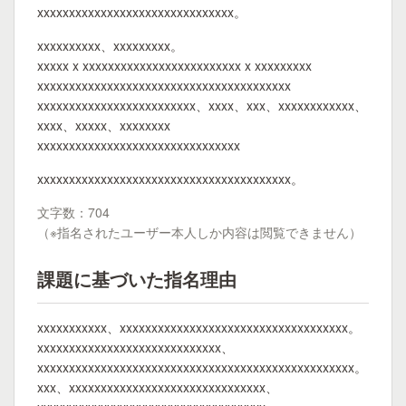
xxxxxxxxxxxxxxxxxxxxxxxxxxxxxxx。
xxxxxxxxxx、xxxxxxxxx。
xxxxx x xxxxxxxxxxxxxxxxxxxxxxxxx x xxxxxxxxx
xxxxxxxxxxxxxxxxxxxxxxxxxxxxxxxxxxxxxxxx
xxxxxxxxxxxxxxxxxxxxxxxxx、xxxx、xxx、xxxxxxxxxxxx、
xxxx、xxxxx、xxxxxxxx
xxxxxxxxxxxxxxxxxxxxxxxxxxxxxxxx
xxxxxxxxxxxxxxxxxxxxxxxxxxxxxxxxxxxxxxxx。
文字数：704
（※指名されたユーザー本人しか内容は閲覧できません）
課題に基づいた指名理由
xxxxxxxxxxx、xxxxxxxxxxxxxxxxxxxxxxxxxxxxxxxxxxxx。
xxxxxxxxxxxxxxxxxxxxxxxxxxxxx、
xxxxxxxxxxxxxxxxxxxxxxxxxxxxxxxxxxxxxxxxxxxxxxxxxx。
xxx、xxxxxxxxxxxxxxxxxxxxxxxxxxxxxxx、