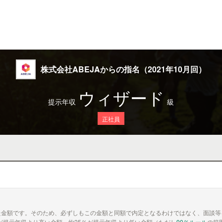
株式会社ABEJAからの指名（2021年10月回）
ウィザード
提示年収
級
正社員
た金額です。そのため、必ずしもこの金額と同額で内定となるわけではなく、面談等
が提示年収より高い金額、約25％が提示年収より低い金額（ただし
90％ルール
の範