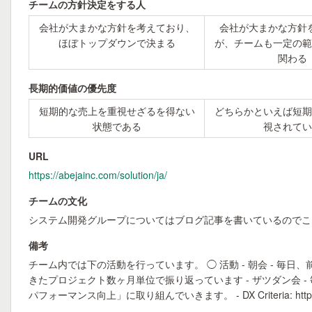
チームの方針決定をする人
会社が大まかな方針を考えており、
会社が大まかな方針
ほぼトップダウンで決まる
が、チームも一定の範
関わる
長期的価値の優先度
短期的な売上を重視せざるを得ない
どちらかといえば短期
状態である
視されてい
URL
https://abejainc.com/solution/ja/
チームの文化
システム開発グループについてはブログ記事を書いているのでこちらをご覧ください。 htt
備考
チーム内では下の活動を行っています。 ◯ 活動 - 朝会 - 毎日
きたプロジェクト数ヶ月単位で振り返っています - ザツダン会 - 
パフォーマンス向上」に取り組んでいきます。 - DX Criteria: https://dxc