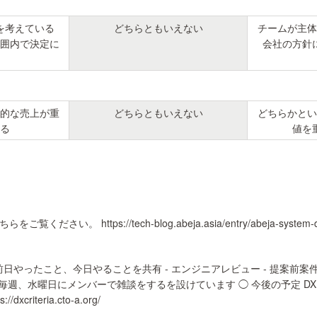
を考えている
どちらともいえない
チームが主体
囲内で決定に
会社の方針
的な売上が重
どちらともいえない
どちらかとい
る
値を
ps://tech-blog.abeja.asia/entry/abeja-system-dev
、前日やったこと、今日やることを共有 - エンジニアレビュー - 提案前案
毎週、水曜日にメンバーで雑談をするを設けています ◯ 今後の予定 DX C
riteria.cto-a.org/