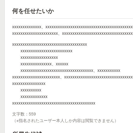
何を任せたいか
xxxxxxxxxxxxxx、xxxxxxxxxxxxxxxxxxxxxxxxxxxxxxxxxxxxxxxxx
xxxxxxxxxxxxxxxxxxxxxx、xxxxxxxxxxxxxxxxxxxxxxxxxxxxxxxxx
xxxxxxxxxxxxxxxxxxxxxxxxxxxxxxxxxxxx
xxxxxxxxxxxxxxxxxxxxxxxxx
xxxxxxxxxxxxxxxxxx
xxxxxxxxxxxxxxx、xxxxxx
xxxxxxxxxxxxxxxxxxxxxxxxxxxxxxxxxxx、xxxxxxxxxxx
xxxxxxxxxxxxxxxxxxxxxxx、xxxxxxxxxxxxxxxxxxxxxxxxxxxxxxxxx
xxxxxxxxxxxxxxxx
xxxxxxxxxx
xxxxxxxxxxxxx
xxxxxxxxxxxxxxxxxxxxxxxxxxxxxxxxxxxxxxxx
文字数：559
（※指名されたユーザー本人しか内容は閲覧できません）