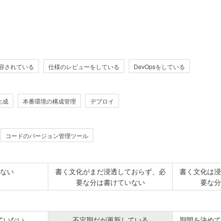
容されている
仕様のレビューをしている
DevOpsをしている
生成
本番環境の構成管理
デプロイ
コードのバージョン管理ツール
ない
書く文化がまだ浸透しておらず、必
書く文化は浸
要な分は書けていない
要な分
ていない
不定期だが更新している
期間を決めて