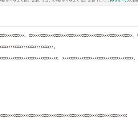
xxxxxxxxxxxxx。xxxxxxxxxxxxxxxxxxxxxxxxxxxxxxxxxxxxxxxxxxxxxxxx、
xxxxxxxxxxxxxxxxxxxxxxxxx。
xxxxxxxxxxxxxxxxxxxxxxxxxxx、xxxxxxxxxxxxxxxxxxxxxxxxxxxxxxxxx
xxxxxxxxxxxxxxxxxxxxxxxxxxxxxxxxxxxxxxxxxxxxxxxxxxxxxxxxxx