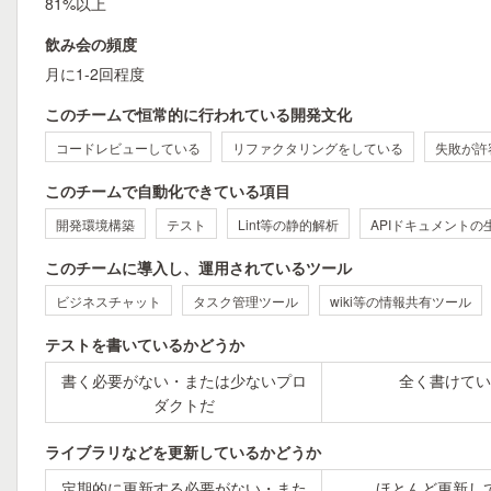
81%以上
飲み会の頻度
月に1-2回程度
このチームで恒常的に行われている開発文化
コードレビューしている
リファクタリングをしている
失敗が許
このチームで自動化できている項目
開発環境構築
テスト
Lint等の静的解析
APIドキュメントの
このチームに導入し、運用されているツール
ビジネスチャット
タスク管理ツール
wiki等の情報共有ツール
テストを書いているかどうか
書く必要がない・または少ないプロ
全く書けてい
ダクトだ
ライブラリなどを更新しているかどうか
定期的に更新する必要がない・また
ほとんど更新し