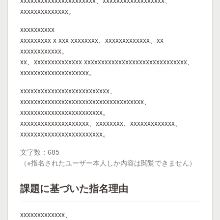
xxxxxxxxxxxxxxxxxxxxxx、xxxxxxxxxxxxxxxxxx、
xxxxxxxxxxxxxx。
xxxxxxxxxx
xxxxxxxxx x xxx xxxxxxxx、xxxxxxxxxxxxx、xx
xxxxxxxxxxxx。
xx、xxxxxxxxxxxxxx xxxxxxxxxxxxxxxxxxxxxxxxxxxxxx、
xxxxxxxxxxxxxxxxxxxx。
xxxxxxxxxxxxxxxxxxxxxxxxxx、
xxxxxxxxxxxxxxxxxxxxxxxxxxxxxxxxxxxx、
xxxxxxxxxxxxxxxxxxxxxxxx。
xxxxxxxxxxxxxxxxxxxx、xxxxxxxx、xxxxxxxxxxxxx、
xxxxxxxxxxxxxxxxxxxxxxxx。
文字数：685
（※指名されたユーザー本人しか内容は閲覧できません）
課題に基づいた指名理由
xxxxxxxxxxxxx、