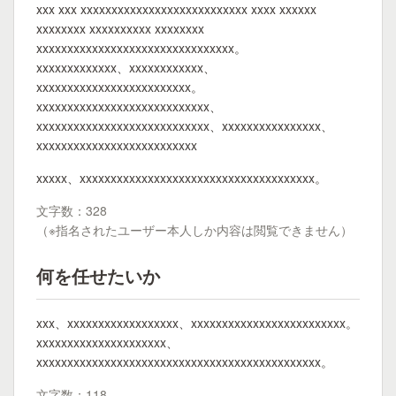
xxx xxx xxxxxxxxxxxxxxxxxxxxxxxxxxx xxxx xxxxxx
xxxxxxxx xxxxxxxxxx xxxxxxxx
xxxxxxxxxxxxxxxxxxxxxxxxxxxxxxxx。
xxxxxxxxxxxxx、xxxxxxxxxxxx、
xxxxxxxxxxxxxxxxxxxxxxxxx。
xxxxxxxxxxxxxxxxxxxxxxxxxxxx、
xxxxxxxxxxxxxxxxxxxxxxxxxxxx、xxxxxxxxxxxxxxxx、
xxxxxxxxxxxxxxxxxxxxxxxxxx
xxxxx、xxxxxxxxxxxxxxxxxxxxxxxxxxxxxxxxxxxxxx。
文字数：328
（※指名されたユーザー本人しか内容は閲覧できません）
何を任せたいか
xxx、xxxxxxxxxxxxxxxxxx、xxxxxxxxxxxxxxxxxxxxxxxxx。
xxxxxxxxxxxxxxxxxxxxx、
xxxxxxxxxxxxxxxxxxxxxxxxxxxxxxxxxxxxxxxxxxxxxx。
文字数：118