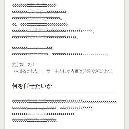
xxxxxxxxxxxxxxxxxxxxxx、
xxxxxxxxxxxxxxxxxxxxxxxxxxx、
xxxxxxxxxxxxxxxxxxxxxxxx。
xx、xxxxxxxxxxxxxxxxxxxxxxxx、
xxxxxxxxxxxxxxxxxxxxxxxxxxxxxxxxxxxxxxxx、
xxxxxxxxxxxxxxxxxxxxxxxxxxxxxxxx。
xxxxxxxxxxxxxxxxxxxx。
xxxxxxxxxxxxxxxxxx、xxxxxxxxxxxxxxxxxxxxxxxxxxx。
文字数：251
（※指名されたユーザー本人しか内容は閲覧できません）
何を任せたいか
xxxxxxxxxxxxxxxxxxxxxxxxxxxxxxxxxxxxxxxxxxxxxxxxxxxx
xxxxxxxxxxxxxxxxxxxxxx、xxxxxxxxxxxxxxxx、
xxxxxxxxxxxxxxxxxxxxxxxxxxxxxxx、
xxxxxxxxxxxxxxxxxxxxxx。