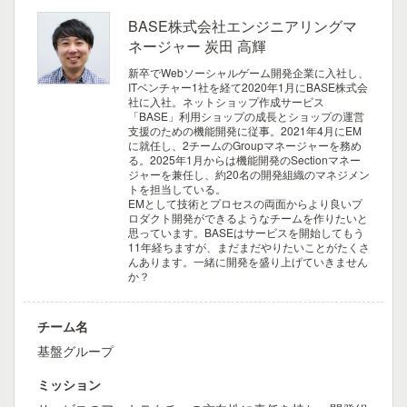
BASE株式会社エンジニアリングマ
ネージャー 炭田 高輝
新卒でWebソーシャルゲーム開発企業に入社し、
ITベンチャー1社を経て2020年1月にBASE株式会
社に入社。ネットショップ作成サービス
「BASE」利用ショップの成長とショップの運営
支援のための機能開発に従事。2021年4月にEM
に就任し、2チームのGroupマネージャーを務め
る。2025年1月からは機能開発のSectionマネー
ジャーを兼任し、約20名の開発組織のマネジメン
トを担当している。
EMとして技術とプロセスの両面からより良いプ
ロダクト開発ができるようなチームを作りたいと
思っています。BASEはサービスを開始してもう
11年経ちますが、まだまだやりたいことがたくさ
んあります。一緒に開発を盛り上げていきません
か？
チーム名
基盤グループ
ミッション