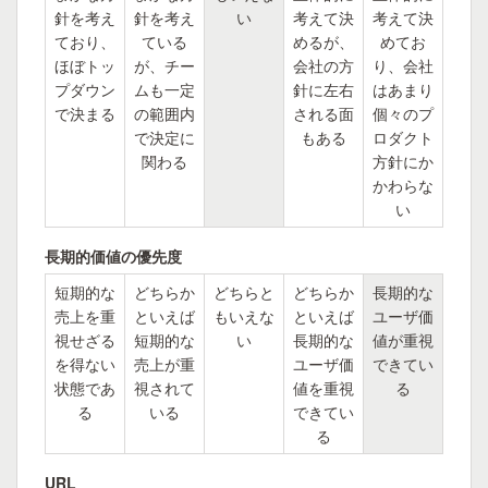
針を考え
針を考え
い
考えて決
考えて決
ており、
ている
めるが、
めてお
ほぼトッ
が、チー
会社の方
り、会社
プダウン
ムも一定
針に左右
はあまり
で決まる
の範囲内
される面
個々のプ
で決定に
もある
ロダクト
関わる
方針にか
かわらな
い
長期的価値の優先度
短期的な
どちらか
どちらと
どちらか
長期的な
売上を重
といえば
もいえな
といえば
ユーザ価
視せざる
短期的な
い
長期的な
値が重視
を得ない
売上が重
ユーザ価
できてい
状態であ
視されて
値を重視
る
る
いる
できてい
る
URL