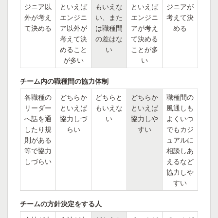
ジニア以
といえば
もいえな
といえば
ジニアが
外が考え
エンジニ
い、また
エンジニ
考えて決
て決める
ア以外が
は職種間
アが考え
める
考えて決
の差はな
て決める
めること
い
ことが多
が多い
い
チーム内の職種間の協力体制
各職種の
どちらか
どちらと
どちらか
職種間の
リーダー
といえば
もいえな
といえば
風通しも
へ話を通
協力しづ
い
協力しや
よくいつ
したり規
らい
すい
でもカジ
則がある
ュアルに
等で協力
相談しあ
しづらい
えるなど
協力しや
すい
チームの方針決定をする人