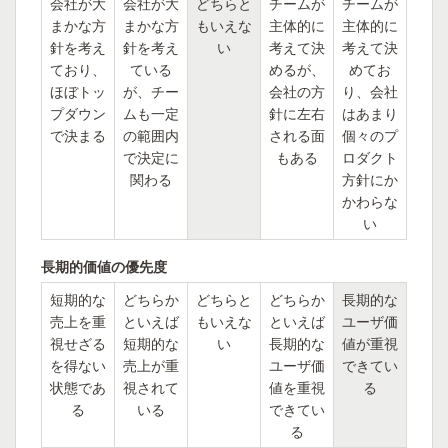
会社が大
会社が大
どちらと
チームが
チームが
まかな方
まかな方
もいえな
主体的に
主体的に
針を考え
針を考え
い
考えて決
考えて決
ており、
ている
めるが、
めてお
ほぼトッ
が、チー
会社の方
り、会社
プダウン
ムも一定
針に左右
はあまり
で決まる
の範囲内
される面
個々のプ
で決定に
もある
ロダクト
関わる
方針にか
かわらな
い
長期的価値の優先度
短期的な
どちらか
どちらと
どちらか
長期的な
売上を重
といえば
もいえな
といえば
ユーザ価
視せざる
短期的な
い
長期的な
値が重視
を得ない
売上が重
ユーザ価
できてい
状態であ
視されて
値を重視
る
る
いる
できてい
る