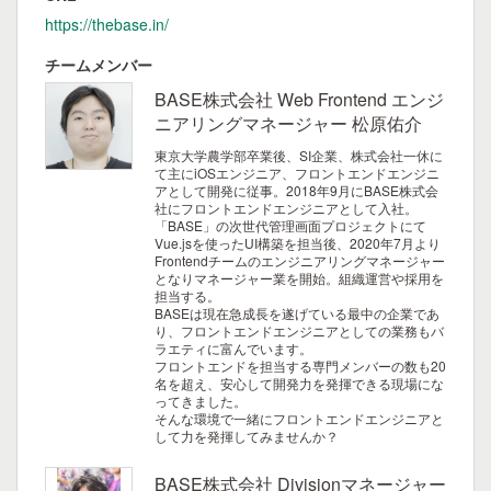
https://thebase.in/
チームメンバー
BASE株式会社 Web Frontend エンジ
ニアリングマネージャー 松原佑介
東京大学農学部卒業後、SI企業、株式会社一休に
て主にiOSエンジニア、フロントエンドエンジニ
アとして開発に従事。2018年9月にBASE株式会
社にフロントエンドエンジニアとして入社。
「BASE」の次世代管理画面プロジェクトにて
Vue.jsを使ったUI構築を担当後、2020年7月より
Frontendチームのエンジニアリングマネージャー
となりマネージャー業を開始。組織運営や採用を
担当する。
BASEは現在急成長を遂げている最中の企業であ
り、フロントエンドエンジニアとしての業務もバ
ラエティに富んでいます。
フロントエンドを担当する専門メンバーの数も20
名を超え、安心して開発力を発揮できる現場にな
ってきました。
そんな環境で一緒にフロントエンドエンジニアと
して力を発揮してみませんか？
BASE株式会社 Divisionマネージャー