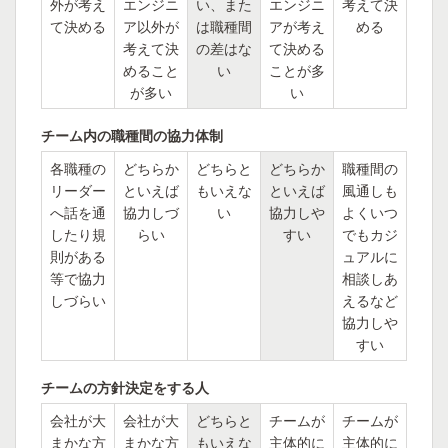
外が考え
エンジニ
い、また
エンジニ
考えて決
て決める
ア以外が
は職種間
アが考え
める
考えて決
の差はな
て決める
めること
い
ことが多
が多い
い
チーム内の職種間の協力体制
各職種の
どちらか
どちらと
どちらか
職種間の
リーダー
といえば
もいえな
といえば
風通しも
へ話を通
協力しづ
い
協力しや
よくいつ
したり規
らい
すい
でもカジ
則がある
ュアルに
等で協力
相談しあ
しづらい
えるなど
協力しや
すい
チームの方針決定をする人
会社が大
会社が大
どちらと
チームが
チームが
まかな方
まかな方
もいえな
主体的に
主体的に