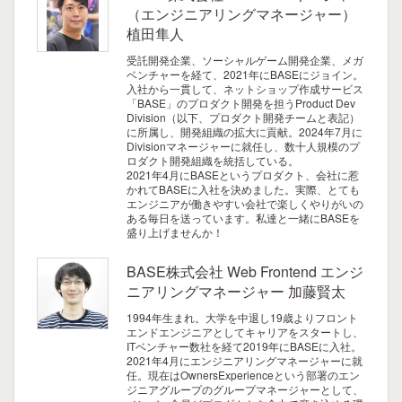
（エンジニアリングマネージャー）
植田隼人
受託開発企業、ソーシャルゲーム開発企業、メガ
ベンチャーを経て、2021年にBASEにジョイン。
入社から一貫して、ネットショップ作成サービス
「BASE」のプロダクト開発を担うProduct Dev
Division（以下、プロダクト開発チームと表記）
に所属し、開発組織の拡大に貢献。2024年7月に
Divisionマネージャーに就任し、数十人規模のプ
ロダクト開発組織を統括している。
2021年4月にBASEというプロダクト、会社に惹
かれてBASEに入社を決めました。実際、とても
エンジニアが働きやすい会社で楽しくやりがいの
ある毎日を送っています。私達と一緒にBASEを
盛り上げませんか！
BASE株式会社 Web Frontend エンジ
ニアリングマネージャー 加藤賢太
1994年生まれ。大学を中退し19歳よりフロント
エンドエンジニアとしてキャリアをスタートし、
ITベンチャー数社を経て2019年にBASEに入社。
2021年4月にエンジニアリングマネージャーに就
任。現在はOwnersExperienceという部署のエン
ジニアグループのグループマネージャーとして、