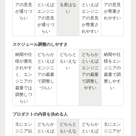
アの意見
といえば
る差はな
といえば
アの意見
が通りづ
エンジニ
い
エンジニ
が尊重さ
らい
アの意見
アの意見
れやすい
が通りづ
が尊重さ
らい
れやすい
スケジュール調整のしやすさ
納期や仕
どちらか
どちらと
どちらか
納期や仕
様が優先
といえば
もいえな
といえば
様をエン
されやす
エンジニ
い
エンジニ
ジニアの
く、エン
アの裁量
アの裁量
裁量で調
ジニアの
で調整し
で調整し
整しやす
裁量では
づらい
やすい
い
調整しづ
らい
プロダクトの内容を決める人
主にエン
どちらか
どちらと
どちらか
主にエン
ジニア以
といえば
もいえな
といえば
ジニアが