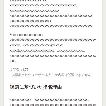
xxxxxxxxxxxxxxxxxxxxxxxxxxxxxxxxxxxxxxxx。
xxxxxxxxxxxxxxxxxxxxxxxxxxxxxx
xxxxxxxxxxxxxxxxxxxxxxxxxxxxxxxxxxxxxxxxxxxxxxxxxx
xxxxxxxxxxxxxxxxxxxxxxxxx
xxxxxxxxxxxxxxxxxxxxxxxxxxxxxxxxxxxxxxxxxxxxxxxxxx
# xx xxxxxxxxxxxxxxxx
xxxxxxxxxxxxxxxxxxxxxxxxxxxxxxxxxxxxxxxxxxxxxxxxxxxx
xxxxxx。xxxxxxxxxxxxxxxxx(xxxx -x
xxxxx)xxxxxxxxxxxxxxxxxxxxx。xxxxxxxxxxxxxxxx、
xxxxxxxxxxxxxxxxxxxxxxxxxxxxxxxxxxxxxxxxxxxxxxxxxxxx
xxx。
文字数：875
（※指名されたユーザー本人しか内容は閲覧できません）
課題に基づいた指名理由
xxxxxxxxxxxxx、xxxxxxxxxxxxxxxxxxxxxxxxxxxxxxxx。
xxxxxxxxxxxxxxxxxxxxxxxxxxxxxxxxxxxxxxxxxxxxxxxxxxxx