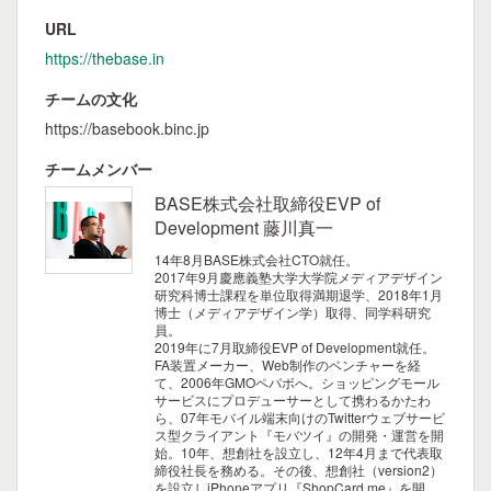
URL
https://thebase.in
チームの文化
https://basebook.binc.jp
チームメンバー
BASE株式会社取締役EVP of
Development 藤川真一
14年8月BASE株式会社CTO就任。
2017年9月慶應義塾大学大学院メディアデザイン
研究科博士課程を単位取得満期退学、2018年1月
博士（メディアデザイン学）取得、同学科研究
員。
2019年に7月取締役EVP of Development就任。
FA装置メーカー、Web制作のベンチャーを経
て、2006年GMOペパボへ。ショッピングモール
サービスにプロデューサーとして携わるかたわ
ら、07年モバイル端末向けのTwitterウェブサービ
ス型クライアント『モバツイ』の開発・運営を開
始。10年、想創社を設立し、12年4月まで代表取
締役社長を務める。その後、想創社（version2）
を設立しiPhoneアプリ『ShopCard.me』を開