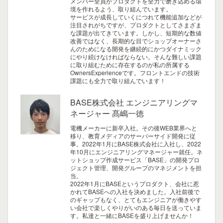
メンバー全員がプロダクトを全力で磨き込める環
境を作れるよう、取り組んでいます。
サービスが成長していくにつれて機能追加などが
注目されがちですが、プロダクトとしてさまざま
な課題が出てきています。しかし、短期的な数値
改善ではなく、長期的な目でショップオーナーさ
んのためになる開発を継続的にかつダイナミック
にやり続けなければならない。そんな難しい課題
に取り組むために存在するのが私の所属する
OwnersExperienceです。フロントエンドの技術
課題にも全力で取り組んでいます！
BASE株式会社 エンジニアリングマ
ネージャー 髙嶋一徳
電機メーカーに新卒入社。その後WEB業界へと
移り、教育メディアのサーバーサイド開発に従
事。2022年1月にBASE株式会社に入社し、2022
年10月にエンジニアリングマネージャー就任。ネ
ットショップ作成サービス「BASE」の開発プロ
ジェクト管理、開発グループのマネジメントを担
当。
2022年1月にBASEというプロダクト、会社に惹
かれてBASEへの入社を決めました。入社前後で
のギャップもなく、とてもエンジニアが働きやす
い会社で楽しくやりがいのある毎日を送っていま
す。私達と一緒にBASEを盛り上げませんか！