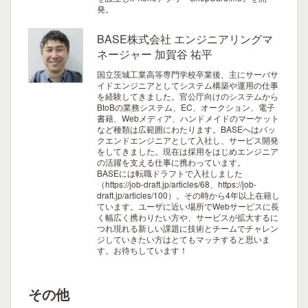
発。
BASE株式会社 エンジニアリングマ
ネージャー 加賀谷 祐平
国立茨城工業高等専門学校卒業後、主にサーバサ
イドエンジニアとしてシステム構築や運用の仕事
を経験してきました。官公庁向けのシステムから
BtoBの業務システム、EC、オークション、電子
書籍、Webメディア、ハンドメイドのマーケット
など種類は広範囲にわたります。BASEへはバッ
クエンドエンジニアとして入社し、サービス開発
をしてきました。現在は採用をはじめエンジニア
の活躍を支える仕事に携わっています。
BASEには転職ドラフトで入社しました
（https://job-draft.jp/articles/68、https://job-
draft.jp/articles/100）。その時から4年以上在籍し
ています。ユーザに近い場所でWebサービスに長
く幅広く携わりたい方や、サービスが拡大するに
つれ現れる新しい課題に技術とチームでチャレン
ジしていきたい方はとてもマッチすると思いま
す。お待ちしています！
その他