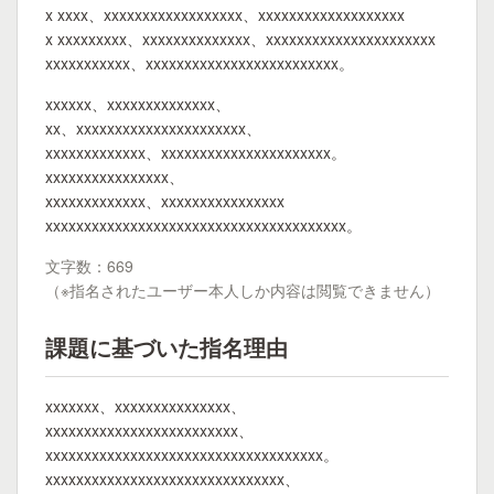
x xxxx、xxxxxxxxxxxxxxxxxx、xxxxxxxxxxxxxxxxxxx
x xxxxxxxxx、xxxxxxxxxxxxxx、xxxxxxxxxxxxxxxxxxxxxx
xxxxxxxxxxx、xxxxxxxxxxxxxxxxxxxxxxxxx。
xxxxxx、xxxxxxxxxxxxxx、
xx、xxxxxxxxxxxxxxxxxxxxxx、
xxxxxxxxxxxxx、xxxxxxxxxxxxxxxxxxxxxx。
xxxxxxxxxxxxxxxx、
xxxxxxxxxxxxx、xxxxxxxxxxxxxxxx
xxxxxxxxxxxxxxxxxxxxxxxxxxxxxxxxxxxxxxx。
文字数：669
（※指名されたユーザー本人しか内容は閲覧できません）
課題に基づいた指名理由
xxxxxxx、xxxxxxxxxxxxxxx、
xxxxxxxxxxxxxxxxxxxxxxxxx、
xxxxxxxxxxxxxxxxxxxxxxxxxxxxxxxxxxxx。
xxxxxxxxxxxxxxxxxxxxxxxxxxxxxxx、