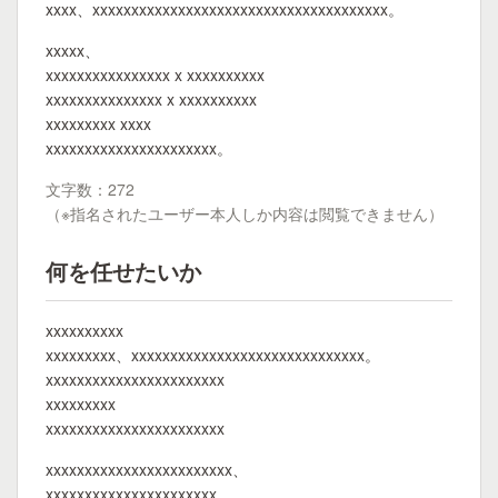
xxxx、xxxxxxxxxxxxxxxxxxxxxxxxxxxxxxxxxxxxxx。
xxxxx、
xxxxxxxxxxxxxxxx x xxxxxxxxxx
xxxxxxxxxxxxxxx x xxxxxxxxxx
xxxxxxxxx xxxx
xxxxxxxxxxxxxxxxxxxxxx。
文字数：272
（※指名されたユーザー本人しか内容は閲覧できません）
何を任せたいか
xxxxxxxxxx
xxxxxxxxx、xxxxxxxxxxxxxxxxxxxxxxxxxxxxxx。
xxxxxxxxxxxxxxxxxxxxxxx
xxxxxxxxx
xxxxxxxxxxxxxxxxxxxxxxx
xxxxxxxxxxxxxxxxxxxxxxxx、
xxxxxxxxxxxxxxxxxxxxxx、