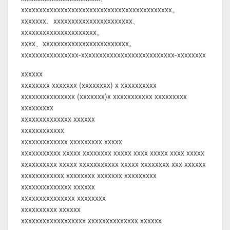
xxxxxxxxxxxxxxxxxxxxxxxxxxxxxxxxxxxxxxxxxx。
xxxxxxx、xxxxxxxxxxxxxxxxxxxxxx、
xxxxxxxxxxxxxxxxxxxxx。
xxxx、xxxxxxxxxxxxxxxxxxxxxxxx。
xxxxxxxxxxxxxxxx-xxxxxxxxxxxxxxxxxxxxxxxxxx-xxxxxxxx
xxxxxx
xxxxxxxx xxxxxxx (xxxxxxxx) x xxxxxxxxxx
xxxxxxxxxxxxxxx (xxxxxxx)x xxxxxxxxxxx xxxxxxxxx
xxxxxxxxx
xxxxxxxxxxxxxx xxxxxx
xxxxxxxxxxxx
xxxxxxxxxxxxx xxxxxxxxx xxxxx
xxxxxxxxxxx xxxxx xxxxxxxx xxxxx xxxx xxxxx xxxx xxxxx
xxxxxxxxxx xxxxx xxxxxxxxxxx xxxxx xxxxxxxx xxx xxxxxx
xxxxxxxxxxxx xxxxxxxx xxxxxxx xxxxxxxxx
xxxxxxxxxxxxxx xxxxxx
xxxxxxxxxxxxxxx xxxxxxxx
xxxxxxxxxx xxxxxx
xxxxxxxxxxxxxxxxxx xxxxxxxxxxxxxx xxxxxx