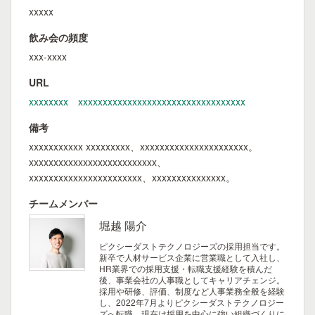
xxxxx
飲み会の頻度
xxx-xxxx
URL
xxxxxxxx xxxxxxxxxxxxxxxxxxxxxxxxxxxxxxxxxx
備考
xxxxxxxxxxx xxxxxxxxx、xxxxxxxxxxxxxxxxxxxxxx。
xxxxxxxxxxxxxxxxxxxxxxxxxx、
xxxxxxxxxxxxxxxxxxxxxxx、xxxxxxxxxxxxxxx。
チームメンバー
堀越 陽介
ピクシーダストテクノロジーズの採用担当です。
新卒で人材サービス企業に営業職として入社し、
HR業界での採用支援・転職支援経験を積んだ
後、事業会社の人事職としてキャリアチェンジ。
採用や研修、評価、制度など人事業務全般を経験
し、2022年7月よりピクシーダストテクノロジー
ズへ転職。現在は採用を中心に強い組織づくりに