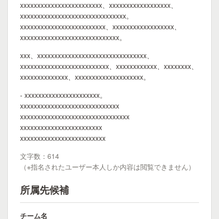
xxxxxxxxxxxxxxxxxxxxxxxx、xxxxxxxxxxxxxxxxxx、
xxxxxxxxxxxxxxxxxxxxxxxxxxxxxxx。
xxxxxxxxxxxxxxxxxxxxxxxxx、xxxxxxxxxxxxxxxxxx、
xxxxxxxxxxxxxxxxxxxxxxxxxxxxx。
xxx、xxxxxxxxxxxxxxxxxxxxxxxxxxxxxxxx、
xxxxxxxxxxxxxxxxxxxxxxxxxx、xxxxxxxxxxxx、xxxxxxxx、
xxxxxxxxxxxxxx、xxxxxxxxxxxxxxxxxxxx。
- xxxxxxxxxxxxxxxxxxxxxx。
xxxxxxxxxxxxxxxxxxxxxxxxxxxxx
xxxxxxxxxxxxxxxxxxxxxxxxxxxxxxxx
xxxxxxxxxxxxxxxxxxxxxxxx
xxxxxxxxxxxxxxxxxxxxxxxxx
文字数：614
（※指名されたユーザー本人しか内容は閲覧できません）
所属先候補
チーム名