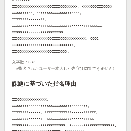
xxxxxxxxxxxxxxxxxxxxxxxxxxxxxxxx、xxxxxxxxxxxxxxx、
xxxxxxxxxx、xxxxxxxxxxxxxxxxxxxxx。
xxxxxxxxxxxxxxxx、
xxxxxxxxxxxxxxxxxxxxxxxxxxxxxxxxxxxxxxxxxxxx、
xxxxxxxxxxxxxxxxxxxxxxxxx、
xxxxxxxxxxxxxxxxxxxxxxxxxxxxxxxxxxxx。xxxx、
xxxxxxxxxxxxxxxxxxxxxxxxxxxxxx、
xxxxxxxxxxxxxxxxxxxxxxxxxxx。
文字数：633
（※指名されたユーザー本人しか内容は閲覧できません）
課題に基づいた指名理由
xxxxxxxxxxxxxxxxx、
xxxxxxxxxxxxxxxxxxxxxxxxxxxxxxxxxxxxx。
xxxxxxxxxxxxxx、xxxxxxxxxxxxxxxxxxxxxxxxx、
xxxxxxxxxxxxxxx、xxxxxxxxxxxxxxxxxxxxxxx、
xxxxxxxxxxxxxxxxxxxxxxxxxx、xxxxxxxxxxxxxxxxxxxxxx、