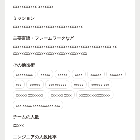
xxxxxxxxxxx xxxxxxx
ミッション
xxxxxxxxxxxxxxxxxxxxxxxxxxxxxxxx
主要言語・フレームワークなど
xxxxxxxxxxxxxxxxxxxxxxxxxxxxxxxxxxxxxxxxxxxxx xx
xxxxxxxxxxxxxxxxxxxxxxxxxxxxxxxxxx
その他技術
xxxxxxxxx
xxxxx
xxxxx
xxxx
xxxxxx
xxxxxxx
xxx
xxxxxx
xxx xxxxxx
xxxxx
xxxxxx xxx
xxxxxx xxxxxxxx
xxx xxx xxxx
xxxxxx xxxxxxxxxx
xxx xxxxx xxxxxxxxxxx xxx
チームの人数
xxxxx
エンジニアの人数比率