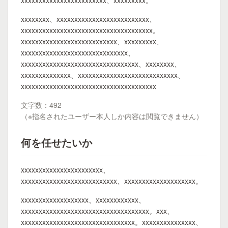
xxxxxxxxxxxxxxxxxxxxxxxx、xxxxxxxxx。
xxxxxxxx、xxxxxxxxxxxxxxxxxxxxxxxxxx、
xxxxxxxxxxxxxxxxxxxxxxxxxxxxxxxxxxxxx。
xxxxxxxxxxxxxxxxxxxxxxxxxxx、xxxxxxxxx、
xxxxxxxxxxxxxxxxxxxxxxxxxxxxxx、
xxxxxxxxxxxxxxxxxxxxxxxxxxxxxxxxx、xxxxxxxx、
xxxxxxxxxxxxxx、xxxxxxxxxxxxxxxxxxxxxxxxxxxx、
xxxxxxxxxxxxxxxxxxxxxxxxxxxxxxxxxxxxxx
文字数：492
（※指名されたユーザー本人しか内容は閲覧できません）
何を任せたいか
xxxxxxxxxxxxxxxxxxxxxxx、
xxxxxxxxxxxxxxxxxxxxxxxxxxx、xxxxxxxxxxxxxxxxxxxx。
xxxxxxxxxxxxxxxxxxx、xxxxxxxxxxxx、
xxxxxxxxxxxxxxxxxxxxxxxxxxxxxxxxxxxx。xxx、
xxxxxxxxxxxxxxxxxxxxxxxxxxxxxxxx。xxxxxxxxxxxxxxx、