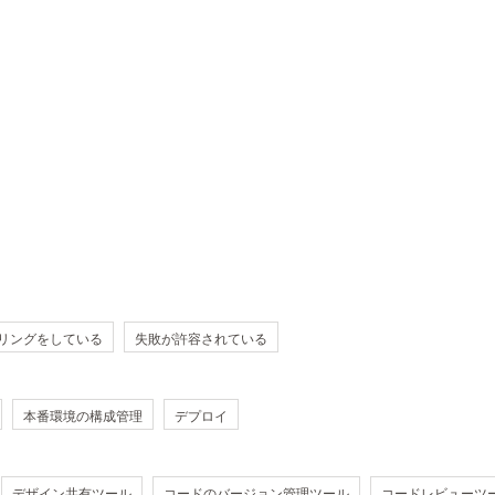
リングをしている
失敗が許容されている
本番環境の構成管理
デプロイ
デザイン共有ツール
コードのバージョン管理ツール
コードレビューツ