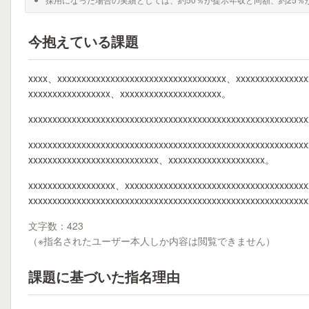
今抱えている課題
xxxx、xxxxxxxxxxxxxxxxxxxxxxxxxxxxxxxxxxx、xxxxxxxxxxxxxx
xxxxxxxxxxxxxxxxx、xxxxxxxxxxxxxxxxxxxxx。
xxxxxxxxxxxxxxxxxxxxxxxxxxxxxxxxxxxxxxxxxxxxxxxxxxxxxxxxx
xxxxxxxxxxxxxxxxxxxxxxxxxxxxxxxxxxxxxxxxxxxxxxxxxxxxxxxxx
xxxxxxxxxxxxxxxxxxxxxxxxxxx、xxxxxxxxxxxxxxxxxxxx。
xxxxxxxxxxxxxxxxxx、xxxxxxxxxxxxxxxxxxxxxxxxxxxxxxxxxxxxx
xxxxxxxxxxxxxxxxxxxxxxxxxxxxxxxxxxxxxxxxxxxxxxxxxxxxxxxxxx
文字数：423
（※指名されたユーザー本人しか内容は閲覧できません）
課題に基づいた指名理由