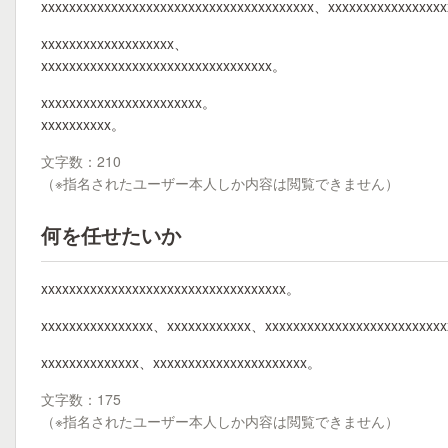
xxxxxxxxxxxxxxxxxxxxxxxxxxxxxxxxxxxxxxx、xxxxxxxxxxxxxxxx
xxxxxxxxxxxxxxxxxxx、
xxxxxxxxxxxxxxxxxxxxxxxxxxxxxxxxx。
xxxxxxxxxxxxxxxxxxxxxxx。
xxxxxxxxxx。
文字数：210
（※指名されたユーザー本人しか内容は閲覧できません）
何を任せたいか
xxxxxxxxxxxxxxxxxxxxxxxxxxxxxxxxxxx。
xxxxxxxxxxxxxxxx、xxxxxxxxxxxx、xxxxxxxxxxxxxxxxxxxxxxxxx
xxxxxxxxxxxxxx、xxxxxxxxxxxxxxxxxxxxxx。
文字数：175
（※指名されたユーザー本人しか内容は閲覧できません）