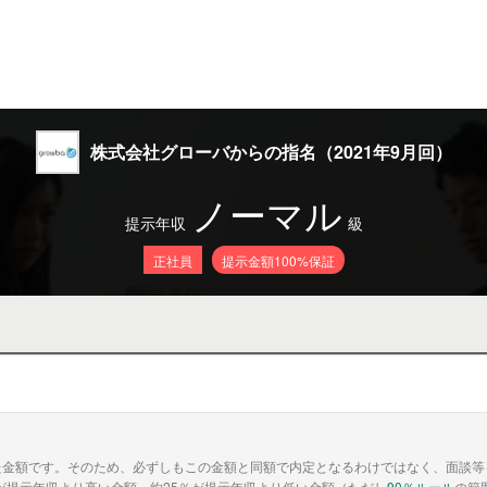
株式会社グローバからの指名（2021年9月回）
ノーマル
提示年収
級
正社員
提示金額100%保証
た金額です。そのため、必ずしもこの金額と同額で内定となるわけではなく、面談等
が提示年収より高い金額、約25％が提示年収より低い金額（ただし
90％ルール
の範