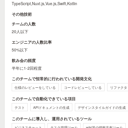
TypeScript,Nuxt.js,Vue.js,Swift,Kotlin
その他技術
チームの人数
20人以下
エンジニアの人数比率
50%以下
飲み会の頻度
半年に1-2回程度
このチームで恒常的に行われている開発文化
仕様のレビューをしている
コードレビューしている
リファクタ
このチームで自動化できている項目
テスト
APIドキュメントの生成
デザインスタイルガイドの生成
このチームに導入し、運用されているツール
ビジネスチャット
タスク管理ツール
wiki等の情報共有ツール