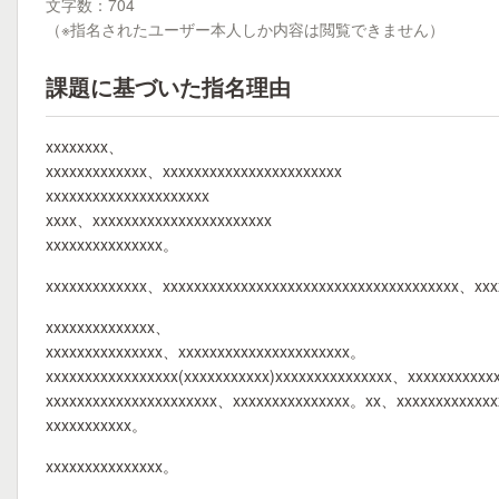
文字数：704
（※指名されたユーザー本人しか内容は閲覧できません）
課題に基づいた指名理由
xxxxxxxx、
xxxxxxxxxxxxx、xxxxxxxxxxxxxxxxxxxxxxx
xxxxxxxxxxxxxxxxxxxxx
xxxx、xxxxxxxxxxxxxxxxxxxxxxx
xxxxxxxxxxxxxxx。
xxxxxxxxxxxxx、xxxxxxxxxxxxxxxxxxxxxxxxxxxxxxxxxxxxxx、xxx
xxxxxxxxxxxxxx、
xxxxxxxxxxxxxxx、xxxxxxxxxxxxxxxxxxxxxx。
xxxxxxxxxxxxxxxxx(xxxxxxxxxxx)xxxxxxxxxxxxxxx、xxxxxxxxxx
xxxxxxxxxxxxxxxxxxxxxx、xxxxxxxxxxxxxxx。xx、xxxxxxxxxxxx
xxxxxxxxxxx。
xxxxxxxxxxxxxxx。