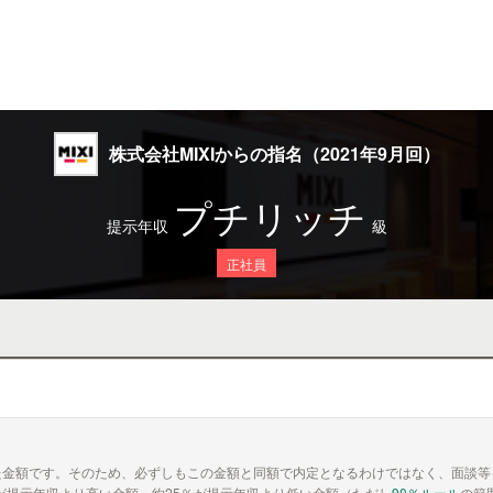
株式会社MIXIからの指名（2021年9月回）
プチリッチ
提示年収
級
正社員
た金額です。そのため、必ずしもこの金額と同額で内定となるわけではなく、面談等
が提示年収より高い金額、約25％が提示年収より低い金額（ただし
90％ルール
の範