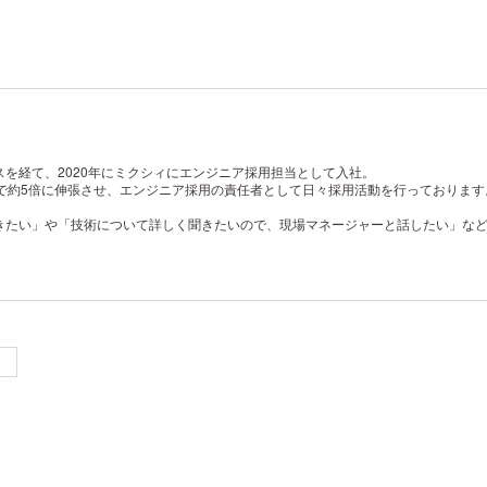
を経て、2020年にミクシィにエンジニア採用担当として入社。
で約5倍に伸張させ、エンジニア採用の責任者として日々採用活動を行っております
きたい」や「技術について詳しく聞きたいので、現場マネージャーと話したい」な
）