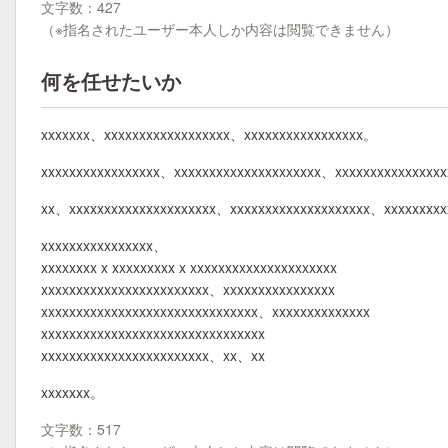
文字数：427
（※指名されたユーザー本人しか内容は閲覧できません）
何を任せたいか
xxxxxxx、xxxxxxxxxxxxxxxxxx、xxxxxxxxxxxxxxxxx。
xxxxxxxxxxxxxxxxx、xxxxxxxxxxxxxxxxxxxxx、xxxxxxxxxxxxxxxx
xx、xxxxxxxxxxxxxxxxxxxxx、xxxxxxxxxxxxxxxxxxxx、xxxxxxxxx
xxxxxxxxxxxxxxxx、
xxxxxxxx x xxxxxxxxx x xxxxxxxxxxxxxxxxxxxxx
xxxxxxxxxxxxxxxxxxxxxxxx、xxxxxxxxxxxxxxxx
xxxxxxxxxxxxxxxxxxxxxxxxxxxxxxx、xxxxxxxxxxxxxx
xxxxxxxxxxxxxxxxxxxxxxxxxxxxxxxx
xxxxxxxxxxxxxxxxxxxxxxxx、xx、xx
xxxxxxx。
文字数：517