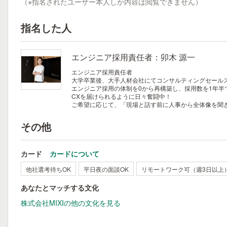
（※指名されたユーザー本人しか内容は閲覧できません）
指名した人
エンジニア採用責任者：卯木 源一
エンジニア採用責任者
大学卒業後、大手人材会社にてコンサルティングセールス
エンジニア採用の体制を0から再構築し、採用数を1年半
CXを届けられるように日々奮闘中！
ご希望に応じて、「現場と話す前に人事から全体像を聞
その他
カード
カードについて
他社選考待ちOK
平日夜の面談OK
リモートワーク可（週3日以上
あなたとマッチする文化
株式会社MIXIの他の文化を見る