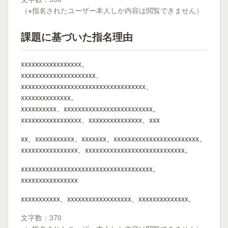
（※指名されたユーザー本人しか内容は閲覧できません）
課題に基づいた指名理由
xxxxxxxxxxxxxxxxx。
xxxxxxxxxxxxxxxxxxxxx、
xxxxxxxxxxxxxxxxxxxxxxxxxxxxxxxxxxx、
xxxxxxxxxxxxxx。
xxxxxxxxxx、xxxxxxxxxxxxxxxxxxxxxxxxx。
xxxxxxxxxxxxxxxxx、xxxxxxxxxxxxxxx、xxx
xx、xxxxxxxxxxx、xxxxxxx、xxxxxxxxxxxxxxxxxxxxxxxx。
xxxxxxxxxxxxxxxx、xxxxxxxxxxxxxxxxxxxxxxxxxxxx。
xxxxxxxxxxxxxxxxxxxxxxxxxxxxxxxxxxxxx。
xxxxxxxxxxxxxxxx
xxxxxxxxxxx、xxxxxxxxxxxxxxxxxx、xxxxxxxxxxxxxx。
文字数：370