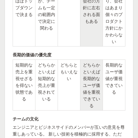
ほぼトッ
が、チー
会社の方
り、会社
プダウン
ムも一定
針に左右
はあまり
で決まる
の範囲内
される面
個々のプ
で決定に
もある
ロダクト
関わる
方針にか
かわらな
い
長期的価値の優先度
短期的な
どちらか
どちらと
どちらか
長期的な
売上を重
といえば
もいえな
といえば
ユーザ価
視せざる
短期的な
い
長期的な
値が重視
を得ない
売上が重
ユーザ価
できてい
状態であ
視されて
値を重視
る
る
いる
できてい
る
チームの文化
エンジニアとビジネスサイドのメンバーが互いの意見を尊
重しあっている。 新しい技術を積極的に採用する、ただ