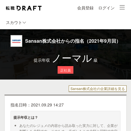
会員登録
ログイン
スカウト
Sansan株式会社からの指名（2021年9月回）
ノーマル
提示年収
級
正社員
Sansan株式会社の企業詳細を見る
指名日時：2021.09.29 14:27
提示年収とは？
あなたのレジュメの内容から読み取った実力に対して、企業が
判断した金額です。そのため、必ずしもこの金額と同額で内定