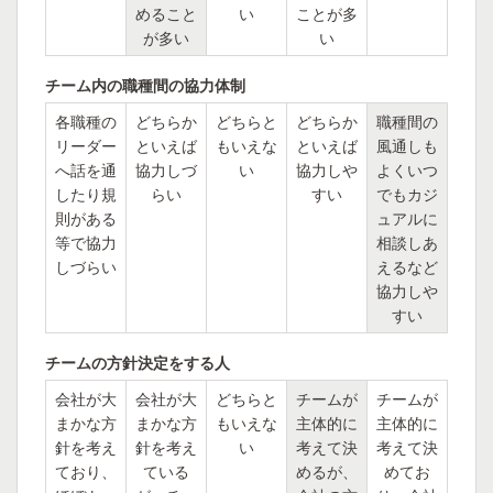
めること
い
ことが多
が多い
い
チーム内の職種間の協力体制
各職種の
どちらか
どちらと
どちらか
職種間の
リーダー
といえば
もいえな
といえば
風通しも
へ話を通
協力しづ
い
協力しや
よくいつ
したり規
らい
すい
でもカジ
則がある
ュアルに
等で協力
相談しあ
しづらい
えるなど
協力しや
すい
チームの方針決定をする人
会社が大
会社が大
どちらと
チームが
チームが
まかな方
まかな方
もいえな
主体的に
主体的に
針を考え
針を考え
い
考えて決
考えて決
ており、
ている
めるが、
めてお