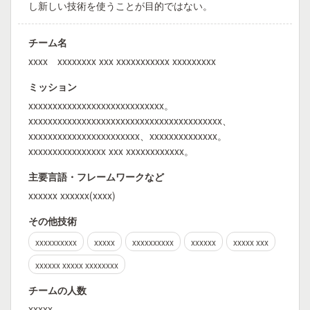
し新しい技術を使うことが目的ではない。
チーム名
xxxx xxxxxxxx xxx xxxxxxxxxxx xxxxxxxxx
ミッション
xxxxxxxxxxxxxxxxxxxxxxxxxxxx。
xxxxxxxxxxxxxxxxxxxxxxxxxxxxxxxxxxxxxxxx、
xxxxxxxxxxxxxxxxxxxxxxx、xxxxxxxxxxxxxx。
xxxxxxxxxxxxxxxx xxx xxxxxxxxxxxx。
主要言語・フレームワークなど
xxxxxx xxxxxx(xxxx)
その他技術
xxxxxxxxxx
xxxxx
xxxxxxxxxx
xxxxxx
xxxxx xxx
xxxxxx xxxxx xxxxxxxx
チームの人数
xxxxx