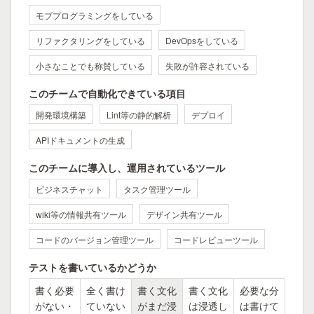
モブプログラミングをしている
リファクタリングをしている
DevOpsをしている
小さなことでも称賛している
失敗が許容されている
このチームで自動化できている項目
開発環境構築
Lint等の静的解析
デプロイ
APIドキュメントの生成
このチームに導入し、運用されているツール
ビジネスチャット
タスク管理ツール
wiki等の情報共有ツール
デザイン共有ツール
コードのバージョン管理ツール
コードレビューツール
テストを書いているかどうか
書く必要
全く書け
書く文化
書く文化
必要な分
がない・
ていない
がまだ浸
は浸透し
は書けて