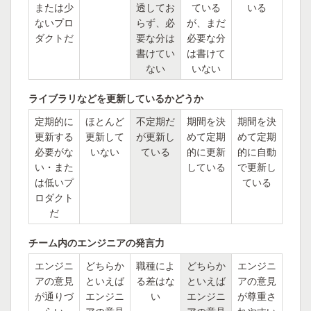
または少
透してお
ている
いる
ないプロ
らず、必
が、まだ
ダクトだ
要な分は
必要な分
書けてい
は書けて
ない
いない
ライブラリなどを更新しているかどうか
定期的に
ほとんど
不定期だ
期間を決
期間を決
更新する
更新して
が更新し
めて定期
めて定期
必要がな
いない
ている
的に更新
的に自動
い・また
している
で更新し
は低いプ
ている
ロダクト
だ
チーム内のエンジニアの発言力
エンジニ
どちらか
職種によ
どちらか
エンジニ
アの意見
といえば
る差はな
といえば
アの意見
が通りづ
エンジニ
い
エンジニ
が尊重さ