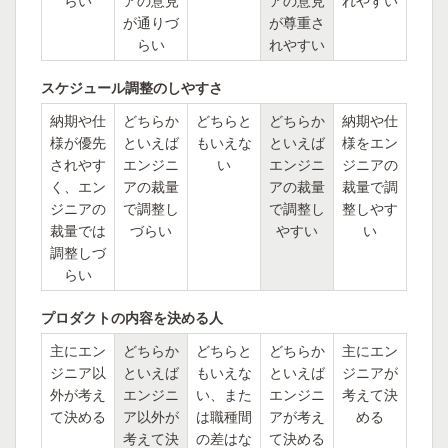
らい
アの意見
アの意見
れやすい
が通りづ
が尊重さ
らい
れやすい
スケジュール調整のしやすさ
納期や仕
どちらか
どちらと
どちらか
納期や仕
様が優先
といえば
もいえな
といえば
様をエン
されやす
エンジニ
い
エンジニ
ジニアの
く、エン
アの裁量
アの裁量
裁量で調
ジニアの
で調整し
で調整し
整しやす
裁量では
づらい
やすい
い
調整しづ
らい
プロダクトの内容を決める人
主にエン
どちらか
どちらと
どちらか
主にエン
ジニア以
といえば
もいえな
といえば
ジニアが
外が考え
エンジニ
い、また
エンジニ
考えて決
て決める
ア以外が
は職種間
アが考え
める
考えて決
の差はな
て決める