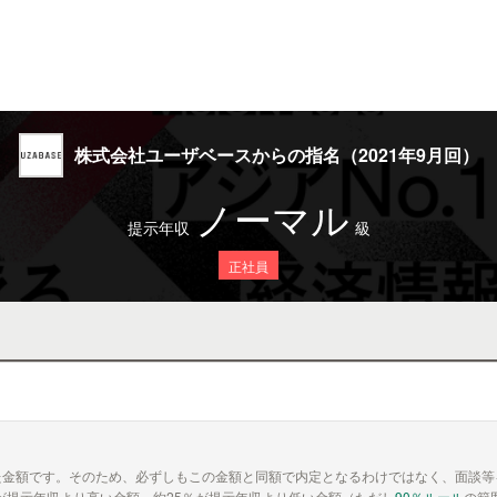
株式会社ユーザベースからの指名（2021年9月回）
ノーマル
提示年収
級
正社員
た金額です。そのため、必ずしもこの金額と同額で内定となるわけではなく、面談等
が提示年収より高い金額、約25％が提示年収より低い金額（ただし
90％ルール
の範