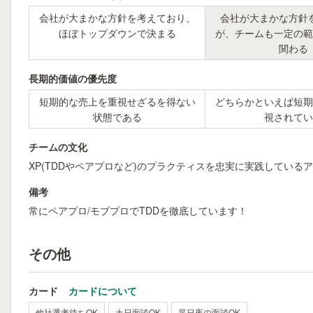
会社が大まかな方針を考えており、
会社が大まかな方針
ほぼトップダウンで決まる
が、チームも一定の範
関わる
長期的価値の優先度
短期的な売上を重視せざるを得ない
どちらかといえば短期
状態である
視されてい
チームの文化
XP(TDDやペアプロなど)のプラクティスを忠実に実践している
備考
常にペアプロ/モブプロでTDDを徹底しています！
その他
カード
カードについて
他社選考待ちOK
土日面談OK
平日夜の面談OK