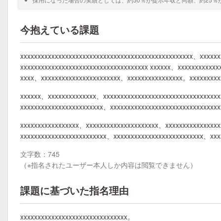
今抱えている課題
xxxxxxxxxxxxxxxxxxxxxxxxxxxxxxxxxxxxxxxxxxxxxxxxxx、xxxxxx
xxxxxxxxxxxxxxxxxxxxxxxxxxxxxxxxxxxxx xxxxxx、xxxxxxxxxxx
xxxx、xxxxxxxxxxxxxxxxxxxxxxx、xxxxxxxxxxxxxxxx。xxxxxxxxx
xxxxxx、xxxxxxxxxxxxxx、xxxxxxxxxxxxxxxxxxxxxxxxxxxxxxxxxx
xxxxxxxxxxxxxxxxxxxxxxxx、xxxxxxxxxxxxxxxxxxxxxxxxxxxxxxx
xxxxxxxxxxxxxxxxx、xxxxxxxxxxxxxxxxxxxxx、xxxxxxxxxxxxxxxx
xxxxxxxxxxxxxxxxxxxxxxxxx、xxxxxxxxxxxxxxxxxxxxxxxxxx、xx
文字数：745
（※指名されたユーザー本人しか内容は閲覧できません）
課題に基づいた指名理由
xxxxxxxxxxxxxxxxxxxxxxxxxxxxxxx。