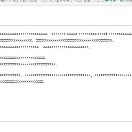
xxxxxxxxxxxxxxxxxxxxxxx、xxxxxxx xxxxx xxxxxxxxx (xxx) xxxxxxxxxx
xxxxxxxxxxxxxxxxx、xxxxxxxxxxxxxxxxxxxxxxxxxxxxxxxxxxxxx。
xxxxxxxxxxxxxxxxxxx、xxxxxxxxxxxxxxxxxxxxxx。
xxxxxxxxxxxxxxxxxxxxxx。
xxxxxxxxxxxxxxxxxxxxxxxxxxxx。
xxxxxxxxxx。xxxxxxxxxxxxxxxxxxxxxxxxxxxxxxxx、xxxxxxxxxxxxxxxxx
xxxxxxxxxxxxxxxxxxxxxx。