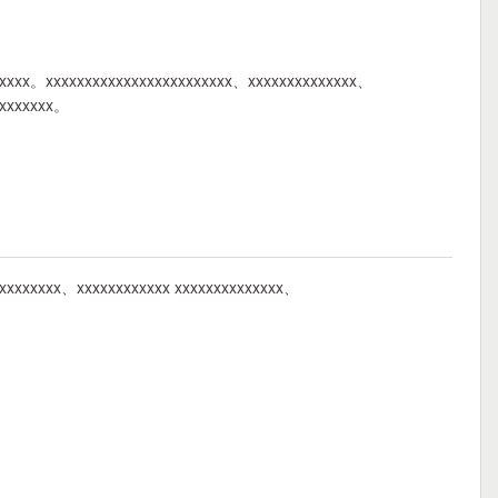
xxxxxx。xxxxxxxxxxxxxxxxxxxxxxxx、xxxxxxxxxxxxxx、
xxxxxxxx。
xxxxxxxxx、xxxxxxxxxxxx xxxxxxxxxxxxxx、