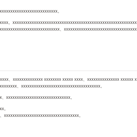
xxxxxxxxxxxxxxxxxxxxxxxxxxxx。
xxxxx。xxxxxxxxxxxxxxxxxxxxxxxxxxxxxxxxxxxxxxxxxxxxxxxxxxxxxxxx
xxxxxxxxxxxxxxxxxxxxxxxxxxxxx、xxxxxxxxxxxxxxxxxxxxxxxxxxxxxxxxx
xxxx、xxxxxxxxxxxxxx xxxxxxxx xxxxx xxxx、xxxxxxxxxxxxxxx xxxxxx 
xxxxxxxxx、xxxxxxxxxxxxxxxxxxxxxxxxxxxxxxxxxxxxx。
xx、xxxxxxxxxxxxxxxxxxxxxxxxxxxxxx。
xxx。
、xxxxxxxxxxxxxxxxxxxxxxxxxxxxxxxxxxx。