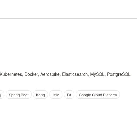
ava, Kubernetes, Docker, Aerospike, Elasticsearch, MySQL, PostgreSQL
発
Spring Boot
Kong
Istio
F#
Google Cloud Platform