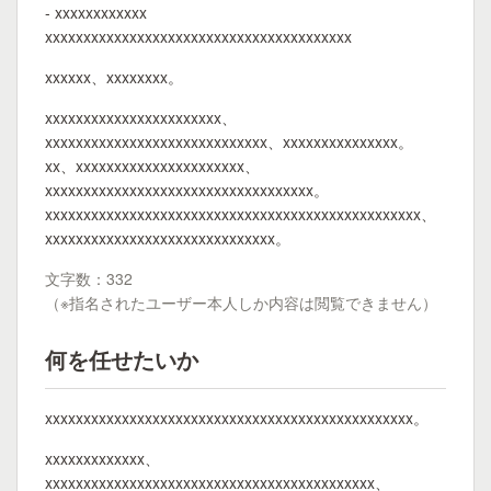
- xxxxxxxxxxxx
xxxxxxxxxxxxxxxxxxxxxxxxxxxxxxxxxxxxxxxx
xxxxxx、xxxxxxxx。
xxxxxxxxxxxxxxxxxxxxxxx、
xxxxxxxxxxxxxxxxxxxxxxxxxxxxx、xxxxxxxxxxxxxxx。
xx、xxxxxxxxxxxxxxxxxxxxxx、
xxxxxxxxxxxxxxxxxxxxxxxxxxxxxxxxxxx。
xxxxxxxxxxxxxxxxxxxxxxxxxxxxxxxxxxxxxxxxxxxxxxxxx、
xxxxxxxxxxxxxxxxxxxxxxxxxxxxxx。
文字数：332
（※指名されたユーザー本人しか内容は閲覧できません）
何を任せたいか
xxxxxxxxxxxxxxxxxxxxxxxxxxxxxxxxxxxxxxxxxxxxxxxx。
xxxxxxxxxxxxx、
xxxxxxxxxxxxxxxxxxxxxxxxxxxxxxxxxxxxxxxxxxx、