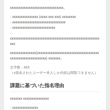
xxxxxxxxxxxxxxxxxxxxxxxxxxxxxxx。
- xxxxxxxxxxxxxxx (xxxx-xxx-xxx) xxxxxxxx
- xxxxxxxxxxxxxxxxxxxxxxxxxxxxxxx
- xxxxxxxxxxxxxxxxxxxxxxxxx
-
xxxxxxxxxxxxxxxxxxxxxxxxxxxxxxxxxxxxxxxxxxxxxxxxxxxx
xxx
xxxxxxxxxxxxxxx(xxxxxxxxxxxxxxxxxxxxxxxxxxxxxxxxxxxx
xxxxxxxxxxxxxxxxxxxxx) xxxxxxx。
文字数：665
（※指名されたユーザー本人しか内容は閲覧できません）
課題に基づいた指名理由
xxxxxxx xxxxxxxxxxxxxxx
- xxxxxxxxxxxxxxx