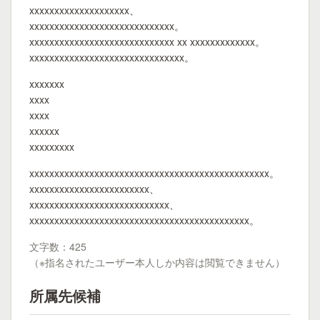
xxxxxxxxxxxxxxxxxxxx、
xxxxxxxxxxxxxxxxxxxxxxxxxxxxx。
xxxxxxxxxxxxxxxxxxxxxxxxxxxxx xx xxxxxxxxxxxxx。
xxxxxxxxxxxxxxxxxxxxxxxxxxxxxxx。
xxxxxxx
xxxx
xxxx
xxxxxx
xxxxxxxxx
xxxxxxxxxxxxxxxxxxxxxxxxxxxxxxxxxxxxxxxxxxxxxxxx。
xxxxxxxxxxxxxxxxxxxxxxxx、
xxxxxxxxxxxxxxxxxxxxxxxxxxxx、
xxxxxxxxxxxxxxxxxxxxxxxxxxxxxxxxxxxxxxxxxxxx。
文字数：425
（※指名されたユーザー本人しか内容は閲覧できません）
所属先候補