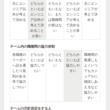
主にエン
どちらか
どちらと
どちらか
主にエン
ジニア以
といえば
もいえな
といえば
ジニアが
外が考え
エンジニ
い、また
エンジニ
考えて決
て決める
ア以外が
は職種間
アが考え
める
考えて決
の差はな
て決める
めること
い
ことが多
が多い
い
チーム内の職種間の協力体制
各職種の
どちらか
どちらと
どちらか
職種間の
リーダー
といえば
もいえな
といえば
風通しも
へ話を通
協力しづ
い
協力しや
よくいつ
したり規
らい
すい
でもカジ
則がある
ュアルに
等で協力
相談しあ
しづらい
えるなど
協力しや
すい
チームの方針決定をする人