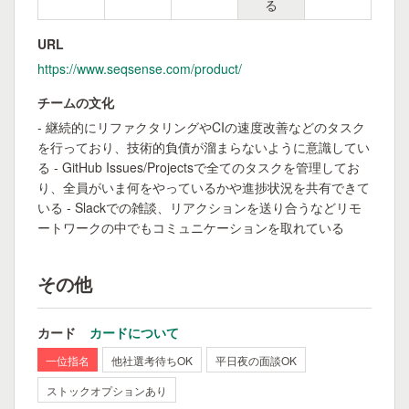
る
URL
https://www.seqsense.com/product/
チームの文化
- 継続的にリファクタリングやCIの速度改善などのタスク
を行っており、技術的負債が溜まらないように意識してい
る - GitHub Issues/Projectsで全てのタスクを管理してお
り、全員がいま何をやっているかや進捗状況を共有できて
いる - Slackでの雑談、リアクションを送り合うなどリモ
ートワークの中でもコミュニケーションを取れている
その他
カード
カードについて
一位指名
他社選考待ちOK
平日夜の面談OK
ストックオプションあり