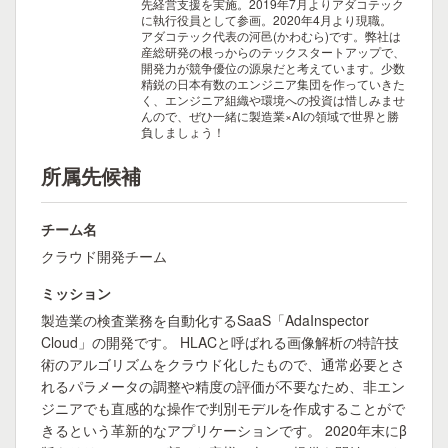
先経営支援を実施。2019年7月よりアダコテック
に執行役員として参画。2020年4月より現職。
アダコテック代表の河邑(かわむら)です。弊社は
産総研発の根っからのテックスタートアップで、
開発力が競争優位の源泉だと考えています。少数
精鋭の日本有数のエンジニア集団を作っていきた
く、エンジニア組織や環境への投資は惜しみませ
んので、ぜひ一緒に製造業×AIの領域で世界と勝
負しましょう！
所属先候補
チーム名
クラウド開発チーム
ミッション
製造業の検査業務を自動化するSaaS「AdaInspector
Cloud」の開発です。 HLACと呼ばれる画像解析の特許技
術のアルゴリズムをクラウド化したもので、通常必要とさ
れるパラメータの調整や精度の評価が不要なため、非エン
ジニアでも直感的な操作で判別モデルを作成することがで
きるという革新的なアプリケーションです。 2020年末にβ