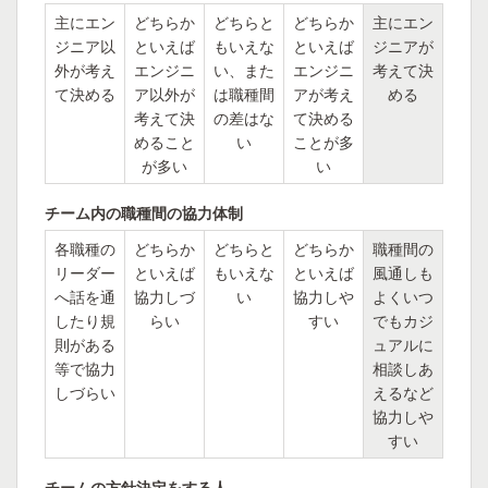
主にエン
どちらか
どちらと
どちらか
主にエン
ジニア以
といえば
もいえな
といえば
ジニアが
外が考え
エンジニ
い、また
エンジニ
考えて決
て決める
ア以外が
は職種間
アが考え
める
考えて決
の差はな
て決める
めること
い
ことが多
が多い
い
チーム内の職種間の協力体制
各職種の
どちらか
どちらと
どちらか
職種間の
リーダー
といえば
もいえな
といえば
風通しも
へ話を通
協力しづ
い
協力しや
よくいつ
したり規
らい
すい
でもカジ
則がある
ュアルに
等で協力
相談しあ
しづらい
えるなど
協力しや
すい
チームの方針決定をする人