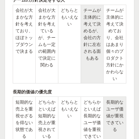
会社が大
会社が大
どちらと
チームが
チームが
まかな方
まかな方
もいえな
主体的に
主体的に
針を考え
針を考え
い
考えて決
考えて決
ており、
ている
めるが、
めてお
ほぼトッ
が、チー
会社の方
り、会社
プダウン
ムも一定
針に左右
はあまり
で決まる
の範囲内
される面
個々のプ
で決定に
もある
ロダクト
関わる
方針にか
かわらな
い
長期的価値の優先度
短期的な
どちらか
どちらと
どちらか
長期的な
売上を重
といえば
もいえな
といえば
ユーザ価
視せざる
短期的な
い
長期的な
値が重視
を得ない
売上が重
ユーザ価
できてい
状態であ
視されて
値を重視
る
る
いる
できてい