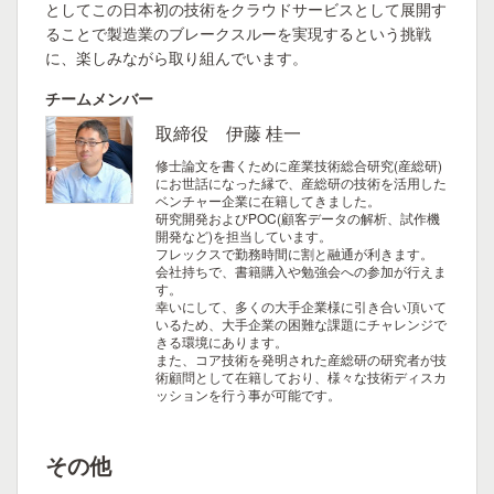
としてこの日本初の技術をクラウドサービスとして展開す
ることで製造業のブレークスルーを実現するという挑戦
に、楽しみながら取り組んでいます。
チームメンバー
取締役 伊藤 桂一
修士論文を書くために産業技術総合研究(産総研)
にお世話になった縁で、産総研の技術を活用した
ベンチャー企業に在籍してきました。
研究開発およびPOC(顧客データの解析、試作機
開発など)を担当しています。
フレックスで勤務時間に割と融通が利きます。
会社持ちで、書籍購入や勉強会への参加が行えま
す。
幸いにして、多くの大手企業様に引き合い頂いて
いるため、大手企業の困難な課題にチャレンジで
きる環境にあります。
また、コア技術を発明された産総研の研究者が技
術顧問として在籍しており、様々な技術ディスカ
ッションを行う事が可能です。
その他