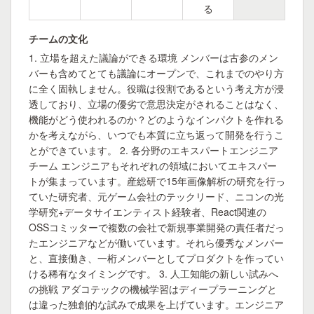
る
チームの文化
1. 立場を超えた議論ができる環境 メンバーは古参のメン
バーも含めてとても議論にオープンで、これまでのやり方
に全く固執しません。役職は役割であるという考え方が浸
透しており、立場の優劣で意思決定がされることはなく、
機能がどう使われるのか？どのようなインパクトを作れる
かを考えながら、いつでも本質に立ち返って開発を行うこ
とができています。 2. 各分野のエキスパートエンジニア
チーム エンジニアもそれぞれの領域においてエキスパー
トが集まっています。産総研で15年画像解析の研究を行っ
ていた研究者、元ゲーム会社のテックリード、ニコンの光
学研究+データサイエンティスト経験者、React関連の
OSSコミッターで複数の会社で新規事業開発の責任者だっ
たエンジニアなどが働いています。それら優秀なメンバー
と、直接働き、一桁メンバーとしてプロダクトを作ってい
ける稀有なタイミングです。 3. 人工知能の新しい試みへ
の挑戦 アダコテックの機械学習はディープラーニングと
は違った独創的な試みで成果を上げています。エンジニア