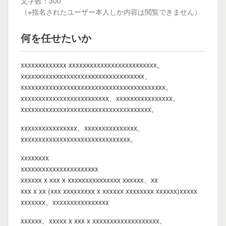
文字数：300
（※指名されたユーザー本人しか内容は閲覧できません）
何を任せたいか
xxxxxxxxxxxxx xxxxxxxxxxxxxxxxxxxxxxxxx。
xxxxxxxxxxxxxxxxxxxxxxxxxxxxxxxxxxx、
xxxxxxxxxxxxxxxxxxxxxxxxxxxxxxxxxxxxxxxxx。
xxxxxxxxxxxxxxxxxxxxxxxxx、xxxxxxxxxxxxxxxx、
xxxxxxxxxxxxxxxxxxxxxxxxxxxxxxxxxxxxx。
xxxxxxxxxxxxxxxx、xxxxxxxxxxxxxxx、
xxxxxxxxxxxxxxxxxxxxxxxxxxxxxxx。
xxxxxxxx
xxxxxxxxxxxxxxxxxxxxxx
xxxxxx x xxx x xxxxxxxxxxxxxxx xxxxxx、xx
xxx x xx (xxx xxxxxxxxx x xxxxxx xxxxxxxx xxxxxx)xxxxx
xxxxxxx、xxxxxxxxxxxxxxxx
xxxxxx、xxxxx x xxx x xxxxxxxxxxxxxxxxxxx、