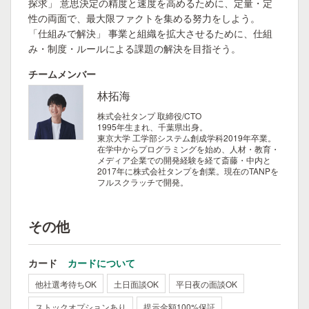
探求」 意思決定の精度と速度を高めるために、定量・定
性の両面で、最大限ファクトを集める努力をしよう。
「仕組みで解決」 事業と組織を拡大させるために、仕組
み・制度・ルールによる課題の解決を目指そう。
チームメンバー
林拓海
株式会社タンプ 取締役/CTO
1995年生まれ、千葉県出身。
東京大学 工学部システム創成学科2019年卒業。
在学中からプログラミングを始め、人材・教育・
メディア企業での開発経験を経て斎藤・中内と
2017年に株式会社タンプを創業。現在のTANPを
フルスクラッチで開発。
その他
カード
カードについて
他社選考待ちOK
土日面談OK
平日夜の面談OK
ストックオプションあり
提示金額100%保証