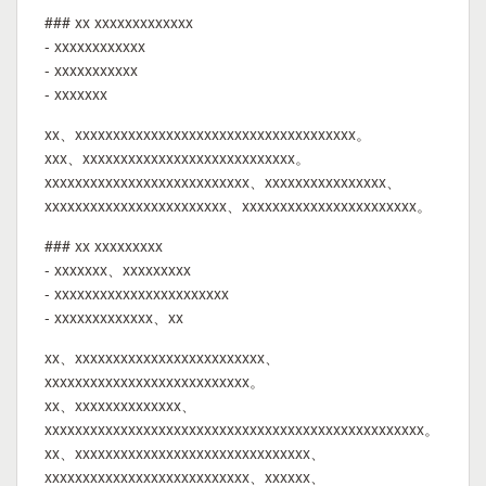
### xx xxxxxxxxxxxxx
- xxxxxxxxxxxx
- xxxxxxxxxxx
- xxxxxxx
xx、xxxxxxxxxxxxxxxxxxxxxxxxxxxxxxxxxxxxx。
xxx、xxxxxxxxxxxxxxxxxxxxxxxxxxxx。
xxxxxxxxxxxxxxxxxxxxxxxxxxx、xxxxxxxxxxxxxxxx、
xxxxxxxxxxxxxxxxxxxxxxxx、xxxxxxxxxxxxxxxxxxxxxxx。
### xx xxxxxxxxx
- xxxxxxx、xxxxxxxxx
- xxxxxxxxxxxxxxxxxxxxxxx
- xxxxxxxxxxxxx、xx
xx、xxxxxxxxxxxxxxxxxxxxxxxxx、
xxxxxxxxxxxxxxxxxxxxxxxxxxx。
xx、xxxxxxxxxxxxxx、
xxxxxxxxxxxxxxxxxxxxxxxxxxxxxxxxxxxxxxxxxxxxxxxxxx。
xx、xxxxxxxxxxxxxxxxxxxxxxxxxxxxxxx、
xxxxxxxxxxxxxxxxxxxxxxxxxxx、xxxxxx、