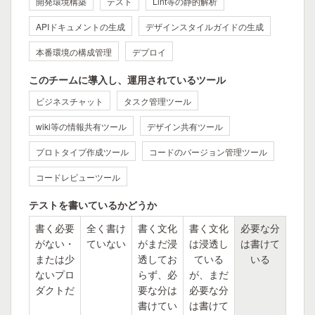
開発環境構築
テスト
Lint等の静的解析
APIドキュメントの生成
デザインスタイルガイドの生成
本番環境の構成管理
デプロイ
このチームに導入し、運用されているツール
ビジネスチャット
タスク管理ツール
wiki等の情報共有ツール
デザイン共有ツール
プロトタイプ作成ツール
コードのバージョン管理ツール
コードレビューツール
テストを書いているかどうか
書く必要
全く書け
書く文化
書く文化
必要な分
がない・
ていない
がまだ浸
は浸透し
は書けて
または少
透してお
ている
いる
ないプロ
らず、必
が、まだ
ダクトだ
要な分は
必要な分
書けてい
は書けて