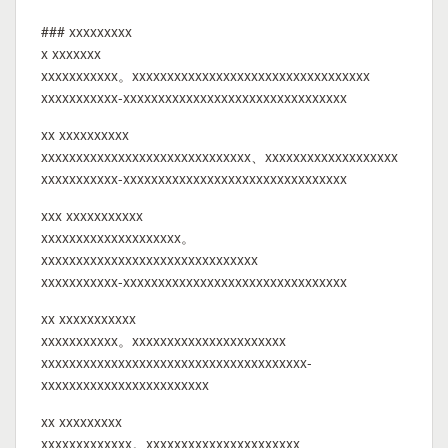
### xxxxxxxxx
x xxxxxxx
xxxxxxxxxxx。xxxxxxxxxxxxxxxxxxxxxxxxxxxxxxxxxx
xxxxxxxxxxx-xxxxxxxxxxxxxxxxxxxxxxxxxxxxxxxx
xx xxxxxxxxxx
xxxxxxxxxxxxxxxxxxxxxxxxxxxxxx、xxxxxxxxxxxxxxxxxxx
xxxxxxxxxxx-xxxxxxxxxxxxxxxxxxxxxxxxxxxxxxxx
xxx xxxxxxxxxxx
xxxxxxxxxxxxxxxxxxxx。
xxxxxxxxxxxxxxxxxxxxxxxxxxxxxxx
xxxxxxxxxxx-xxxxxxxxxxxxxxxxxxxxxxxxxxxxxxxx
xx xxxxxxxxxxx
xxxxxxxxxxx。xxxxxxxxxxxxxxxxxxxxxx
xxxxxxxxxxxxxxxxxxxxxxxxxxxxxxxxxxxxxx-
xxxxxxxxxxxxxxxxxxxxxxxx
xx xxxxxxxxx
xxxxxxxxxxxxx。xxxxxxxxxxxxxxxxxxxxxx