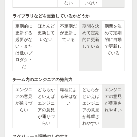
ない
いない
ライブラリなどを更新しているかどうか
定期的に
ほとんど
不定期だ
期間を決
期間を決
更新する
更新して
が更新し
めて定期
めて定期
必要がな
いない
ている
的に更新
的に自動
い・また
している
で更新し
は低いプ
ている
ロダクト
だ
チーム内のエンジニアの発言力
エンジニ
どちらか
職種によ
どちらか
エンジニ
アの意見
といえば
る差はな
といえば
アの意見
が通りづ
エンジニ
い
エンジニ
が尊重さ
らい
アの意見
アの意見
れやすい
が通りづ
が尊重さ
らい
れやすい
スケジュール調整のしやすさ