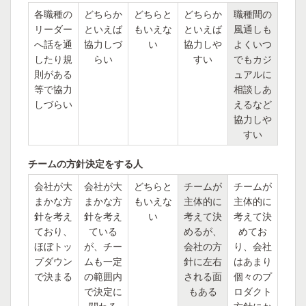
各職種の
どちらか
どちらと
どちらか
職種間の
リーダー
といえば
もいえな
といえば
風通しも
へ話を通
協力しづ
い
協力しや
よくいつ
したり規
らい
すい
でもカジ
則がある
ュアルに
等で協力
相談しあ
しづらい
えるなど
協力しや
すい
チームの方針決定をする人
会社が大
会社が大
どちらと
チームが
チームが
まかな方
まかな方
もいえな
主体的に
主体的に
針を考え
針を考え
い
考えて決
考えて決
ており、
ている
めるが、
めてお
ほぼトッ
が、チー
会社の方
り、会社
プダウン
ムも一定
針に左右
はあまり
で決まる
の範囲内
される面
個々のプ
で決定に
もある
ロダクト