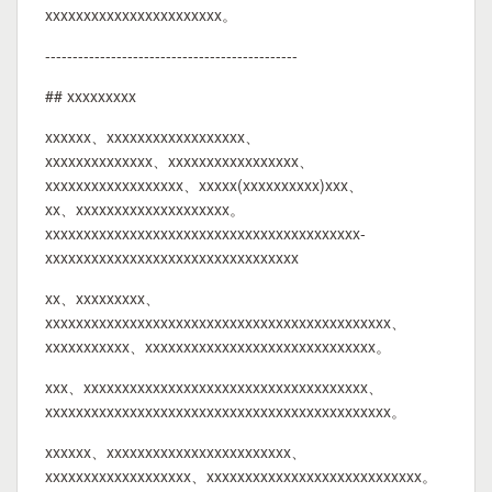
xxxxxxxxxxxxxxxxxxxxxxx。
----------------------------------------------
## xxxxxxxxx
xxxxxx、xxxxxxxxxxxxxxxxxx、
xxxxxxxxxxxxxx、xxxxxxxxxxxxxxxxx、
xxxxxxxxxxxxxxxxxx、xxxxx(xxxxxxxxxx)xxx、
xx、xxxxxxxxxxxxxxxxxxxx。
xxxxxxxxxxxxxxxxxxxxxxxxxxxxxxxxxxxxxxxxx-
xxxxxxxxxxxxxxxxxxxxxxxxxxxxxxxxx
xx、xxxxxxxxx、
xxxxxxxxxxxxxxxxxxxxxxxxxxxxxxxxxxxxxxxxxxxxx、
xxxxxxxxxxx、xxxxxxxxxxxxxxxxxxxxxxxxxxxxxx。
xxx、xxxxxxxxxxxxxxxxxxxxxxxxxxxxxxxxxxxxx、
xxxxxxxxxxxxxxxxxxxxxxxxxxxxxxxxxxxxxxxxxxxxx。
xxxxxx、xxxxxxxxxxxxxxxxxxxxxxxx、
xxxxxxxxxxxxxxxxxxx、xxxxxxxxxxxxxxxxxxxxxxxxxxxx。