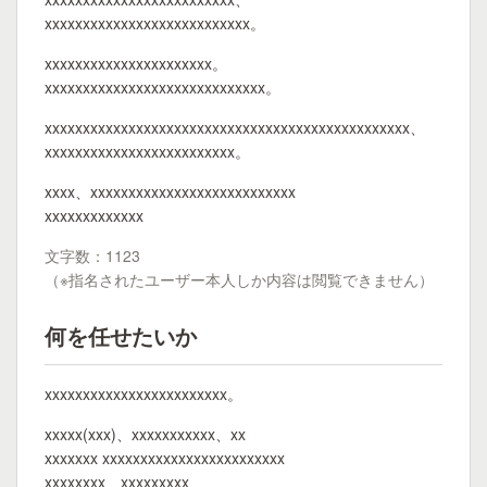
xxxxxxxxxxxxxxxxxxxxxxxxxxx。
xxxxxxxxxxxxxxxxxxxxxx。
xxxxxxxxxxxxxxxxxxxxxxxxxxxxx。
xxxxxxxxxxxxxxxxxxxxxxxxxxxxxxxxxxxxxxxxxxxxxxxx、
xxxxxxxxxxxxxxxxxxxxxxxxx。
xxxx、xxxxxxxxxxxxxxxxxxxxxxxxxxx
xxxxxxxxxxxxx
文字数：1123
（※指名されたユーザー本人しか内容は閲覧できません）
何を任せたいか
xxxxxxxxxxxxxxxxxxxxxxxx。
xxxxx(xxx)、xxxxxxxxxxx、xx
xxxxxxx xxxxxxxxxxxxxxxxxxxxxxxx
xxxxxxxx、xxxxxxxxx