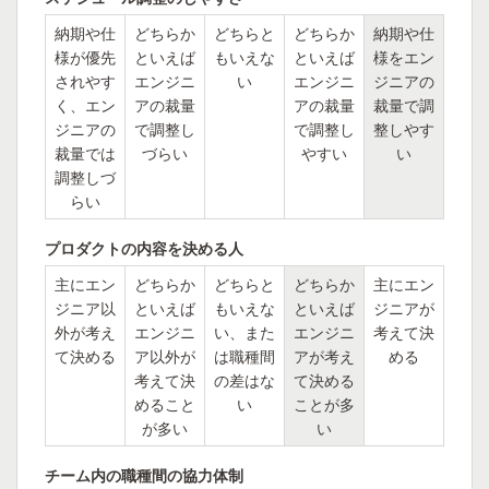
納期や仕
どちらか
どちらと
どちらか
納期や仕
様が優先
といえば
もいえな
といえば
様をエン
されやす
エンジニ
い
エンジニ
ジニアの
く、エン
アの裁量
アの裁量
裁量で調
ジニアの
で調整し
で調整し
整しやす
裁量では
づらい
やすい
い
調整しづ
らい
プロダクトの内容を決める人
主にエン
どちらか
どちらと
どちらか
主にエン
ジニア以
といえば
もいえな
といえば
ジニアが
外が考え
エンジニ
い、また
エンジニ
考えて決
て決める
ア以外が
は職種間
アが考え
める
考えて決
の差はな
て決める
めること
い
ことが多
が多い
い
チーム内の職種間の協力体制