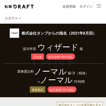
会員登録
ログイン
スカウト
株式会社タンプからの指名（2021年8月回）
ウィザード
提示年収
級
正社員
提示金額100%保証
ノーマル
業務委託料
級/月（税抜）
ノーマル
※
円/時間
業務委託
提示金額100%保証
株式会社タンプの企業詳細を見る