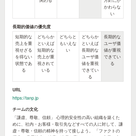
関わる
方針にか
かわらな
い
長期的価値の優先度
短期的な
どちらか
どちらと
どちらか
長期的な
売上を重
といえば
もいえな
といえば
ユーザ価
視せざる
短期的な
い
長期的な
値が重視
を得ない
売上が重
ユーザ価
できてい
状態であ
視されて
値を重視
る
る
いる
できてい
る
URL
https://tanp.jp
チームの文化
「謙虚、尊敬、信頼」 心理的安全性の高い組織を築くた
めに、社内・お客様・取引先などすべての人に対して、謙
虚・尊敬・信頼の精神を持って接しよう。 「ファクトの