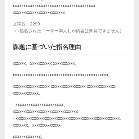
xxxxxxxxxxxxxxxxxxxxxxxxxxxxxxxxxxxxxx-
xxxxxxxxxxxxxxxxxxxxxxxx
文字数：2299
（※指名されたユーザー本人しか内容は閲覧できません）
課題に基づいた指名理由
xxxxxx。xxxxxxxxxx xxxxxxxxxx。
xxxxxxxxxxxxxxxxxxxxxxxxxxxxxxxxxxxxxxxxxxxx。
xxxxxxxxxxxxxxxxx xxxxxxxxxxxxxxxx xxxxxxxxxxxxx、
xxxxxxxxxxxx、
- xxxxxxxxxxxxxxxxxxxxxx、
xxxxxxxxxxxxxxxxxxxxxxxxxxxxxx
- xxxxxxxxxxxxxxxxxxxxxxxxxxxxxxxxxxxxxxxxxxxxxxxx、
xxxxxxx、xxxxxxxxxxxxx
xxxxxxxxxxxxx。