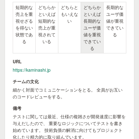
短期的な
どちらか
どちらと
どちらか
長期的な
売上を重
といえば
もいえな
といえば
ユーザ価
視せざる
短期的な
い
長期的な
値が重視
を得ない
売上が重
ユーザ価
できてい
状態であ
視されて
値を重視
る
る
いる
できてい
る
URL
https://kaminashi.jp
チームの文化
細かく対面でコミュニケーションをとる。 全員がお互い
のコードレビューをする。
備考
テストに関しては最近、仕様の複雑さが開発速度に影響を
与えだしたので、 重要なロジックについてテストを書き
始めています。 技術負債の解消に向けてもプロジェクト
化したり精力的に取り組んでいます。