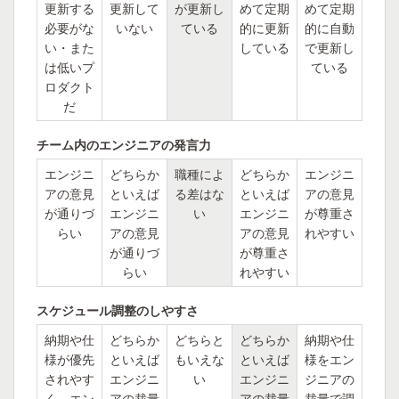
更新する
更新して
が更新し
めて定期
めて定期
必要がな
いない
ている
的に更新
的に自動
い・また
している
で更新し
は低いプ
ている
ロダクト
だ
チーム内のエンジニアの発言力
エンジニ
どちらか
職種によ
どちらか
エンジニ
アの意見
といえば
る差はな
といえば
アの意見
が通りづ
エンジニ
い
エンジニ
が尊重さ
らい
アの意見
アの意見
れやすい
が通りづ
が尊重さ
らい
れやすい
スケジュール調整のしやすさ
納期や仕
どちらか
どちらと
どちらか
納期や仕
様が優先
といえば
もいえな
といえば
様をエン
されやす
エンジニ
い
エンジニ
ジニアの
く、エン
アの裁量
アの裁量
裁量で調