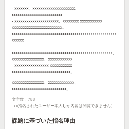
- xxxxxxx、xxxxxxxxxxxxxxxxxxxxx、
xxxxxxxxxxxxxxxxxxxxxxxxx
- xxxxxxxxxxxxxxxxxxxxxx、xxxxxxxx xxxxxxxxxxx
xxxxxxxxxxxxxxxxxxxxxxxxx。
xxxxxxxxxxxxxxxxxxxxxxxxxxxxxxxxxxxxxxxxxxxxxxxxxxxx
xxxxxx
-
xxxxxxxxxxxxxxxxxxxxxxxxxxxxxxxxxxxxxxxxxxxxxxxxxx、
xxxxxxxxxxxxxxxx、xxxxxxxxxxxx
- xxxxxxxxxxxxxxxxx xxxxxxxxxxx
xxxxxxxxxxxxxxxxxxxxxxxxxxxxx。
xxxxxxxxxxxxxxxx、xxxxxxxxxxxxx、
xxxxxxxxxxxxxxxxxxxxxxxxxxx。
文字数：788
（※指名されたユーザー本人しか内容は閲覧できません）
課題に基づいた指名理由