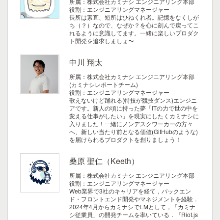
所属：株式会社カミナシ エンジニアリング本部
役割：エンジニアリングマネージャー
長所は素直、短所はひねくれ者。記憶をなくしが
ち（？）なので、なぜか？を心に刻んで戻ってこ
れるように意識してます。一緒に楽しいプロダク
ト開発を追求しましょ〜
中川 翔太
所属：株式会社カミナシ エンジニアリング本部
(カミナシレポートチーム)
役割：エンジニアリングマネージャー
歌えないけど踊れる(特技が競技ダンス)エンジニ
アです。新人の頃に持った夢「ITの力で世の中を
変える仕事がしたい」を現実にしたくカミナシに
入りました！一緒にノンデスクワーカーの方々
へ、新しい当たり前となる価値(GitHubのような)
を届けられるプロダクトを創りましょう！
桑原 聖仁（Keeth）
所属：株式会社カミナシ エンジニアリング本部
役割：エンジニアリングマネージャー
Web業界で3社のキャリアを経て，バックエン
ド・フロントエンド開発やマネジメントを経験．
2024年4月からカミナシでEMとして，「カミナ
シ従業員」の開発チームを率いている．『Riot.js