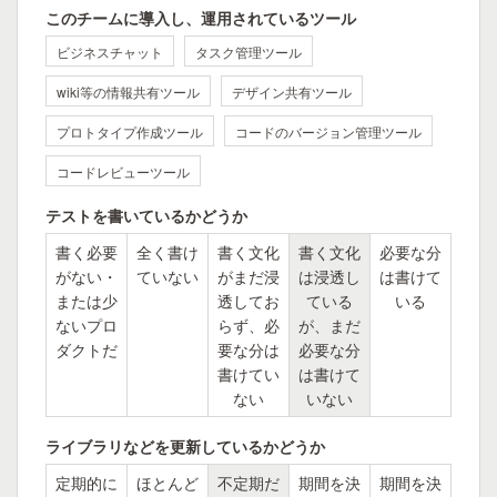
このチームに導入し、運用されているツール
ビジネスチャット
タスク管理ツール
wiki等の情報共有ツール
デザイン共有ツール
プロトタイプ作成ツール
コードのバージョン管理ツール
コードレビューツール
テストを書いているかどうか
書く必要
全く書け
書く文化
書く文化
必要な分
がない・
ていない
がまだ浸
は浸透し
は書けて
または少
透してお
ている
いる
ないプロ
らず、必
が、まだ
ダクトだ
要な分は
必要な分
書けてい
は書けて
ない
いない
ライブラリなどを更新しているかどうか
定期的に
ほとんど
不定期だ
期間を決
期間を決