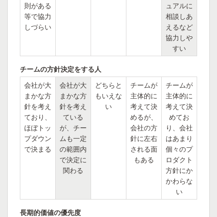
則がある
ュアルに
等で協力
相談しあ
しづらい
えるなど
協力しや
すい
チームの方針決定をする人
会社が大
会社が大
どちらと
チームが
チームが
まかな方
まかな方
もいえな
主体的に
主体的に
針を考え
針を考え
い
考えて決
考えて決
ており、
ている
めるが、
めてお
ほぼトッ
が、チー
会社の方
り、会社
プダウン
ムも一定
針に左右
はあまり
で決まる
の範囲内
される面
個々のプ
で決定に
もある
ロダクト
関わる
方針にか
かわらな
い
長期的価値の優先度