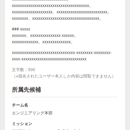
xxxxxxxxxxxxxxxxxxxxxxxxxxxxxxxxxxxxxx。
xxxxxxxxxxxxxxxxxxxx、xxxxxxxxxxxxxxxxxxxxxxxxx。
xxxxxxxx、xxxxxxxxxxxxxxxxxxxxxxxxxxxxxxxxx。
### xxxxx
xxxxxxx、xxxxxxxxxxxxxxx xxxxxx。
xxxxxxxxxxxxx、xxxxxxxxxxxxxx。
xxxxxxxxxxxxxxxxxxxxxxxxxxxxxxx-xxxxxxxx-xxxxxxxx-
xxxx-xxxxxxxxxxxxxxxxxxxxxxxxxxxxxxxx
文字数：500
（※指名されたユーザー本人しか内容は閲覧できません）
所属先候補
チーム名
エンジニアリング本部
ミッション