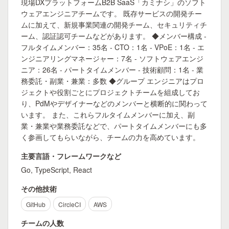
現場DXプラットフォームB2B SaaS「カミナシ」のソフト
ウェアエンジニアチームです。 既存サービスの開発チー
ムに加えて、新規事業関連の開発チーム、セキュリティチ
ーム、認証認可チームなどがあります。 ◆メンバー構成 -
フルタイムメンバー：35名 - CTO：1名 - VPoE：1名 - エ
ンジニアリングマネージャー：7名 - ソフトウェアエンジ
ニア：26名 - パートタイムメンバー - 技術顧問：1名 - 業
務委託・副業・兼業：多数 ◆グループ エンジニアはプロ
ジェクトや役割ごとにプロジェクトチームを組成してお
り、PdMやデザイナーなどのメンバーと横断的に関わって
います。 また、これらフルタイムメンバーに加え、副
業・兼業や業務委託などで、パートタイムメンバーにも多
く参画してもらいながら、チームの力を高めています。
主要言語・フレームワークなど
Go, TypeScript, React
その他技術
GitHub
CircleCI
AWS
チームの人数