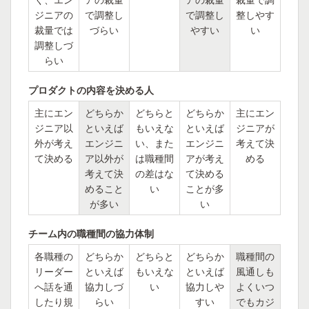
ジニアの
で調整し
で調整し
整しやす
裁量では
づらい
やすい
い
調整しづ
らい
プロダクトの内容を決める人
主にエン
どちらか
どちらと
どちらか
主にエン
ジニア以
といえば
もいえな
といえば
ジニアが
外が考え
エンジニ
い、また
エンジニ
考えて決
て決める
ア以外が
は職種間
アが考え
める
考えて決
の差はな
て決める
めること
い
ことが多
が多い
い
チーム内の職種間の協力体制
各職種の
どちらか
どちらと
どちらか
職種間の
リーダー
といえば
もいえな
といえば
風通しも
へ話を通
協力しづ
い
協力しや
よくいつ
したり規
らい
すい
でもカジ