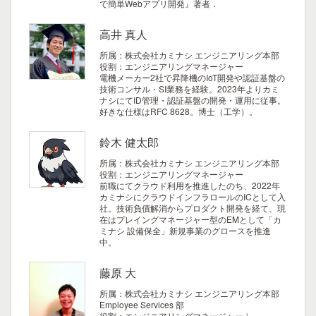
で簡単Webアプリ開発』著者．
高井 真人
所属：株式会社カミナシ エンジニアリング本部
役割：エンジニアリングマネージャー
電機メーカー2社で昇降機のIoT開発や認証基盤の
技術コンサル・SI業務を経験。2023年よりカミ
ナシにてID管理・認証基盤の開発・運用に従事。
好きな仕様はRFC 8628。博士（工学）。
鈴木 健太郎
所属：株式会社カミナシ エンジニアリング本部
役割：エンジニアリングマネージャー
前職にてクラウド利用を推進したのち、2022年
カミナシにクラウドインフラロールのICとして入
社。技術負債解消からプロダクト開発を経て、現
在はプレイングマネージャー型のEMとして「カ
ミナシ 設備保全」新規事業のグロースを推進
中。
藤原 大
所属：株式会社カミナシ エンジニアリング本部
Employee Services 部
役割：エンジニアリングマネージャー /