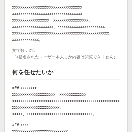
xxxxxxxxxxxxxxxxxxxxxxxxxxxxxxxxxx、
xxxxxxxxxxxxxxxxxxxxxxxxxxxxxxxxxx。
xxxxxxxxxxxxxxxxxx、xxxxxxxxxxxxxxxxx。
xxxxxxxxxxxxxxxxxxxx、xxxxxxxxxxxxxxxxxxxxxxx、
xxxxxxxxxxxxxxxxxxxxxxxxxxxxxxxxxxxxxxxxxxxxxxx、
xxxxxxxxxxxxx。
文字数：215
（※指名されたユーザー本人しか内容は閲覧できません）
何を任せたいか
### xxxxxxxx
xxxxxxxxxxxxxxxxxxxxx、xxxxxxxxxxxxx、
xxxxxxxxxxxxxxxxxxxxxxxxxxxxxxxxxxxxxxxxxxxxxxxxxxxx
xxxxxxxxxxxxxxxxxxxxxxx。
xxxxx、xxxxxxxxxxxxxxxxxxxxxxxxxxxxxxxx。
### xxxx
xxxxxxxxxxxxxxxxxxxxxxxxxxx。