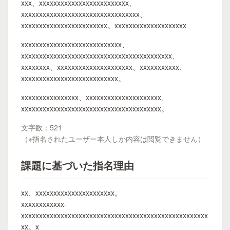
xxx、xxxxxxxxxxxxxxxxxxxxxxxxx、
xxxxxxxxxxxxxxxxxxxxxxxxxxxxxxxxx、
xxxxxxxxxxxxxxxxxxxxxxxx。xxxxxxxxxxxxxxxxxxxx
xxxxxxxxxxxxxxxxxxxxxxxxxxxx、
xxxxxxxxxxxxxxxxxxxxxxxxxxxxxxxxxxxxxxxxxx、
xxxxxxxx、xxxxxxxxxxxxxxxxxxxxx、xxxxxxxxxxx、
xxxxxxxxxxxxxxxxxxxxxxxxxxx。
xxxxxxxxxxxxxxxx、xxxxxxxxxxxxxxxxxxxxx、
xxxxxxxxxxxxxxxxxxxxxxxxxxxxxxxxxxxxxxx。
文字数：521
（※指名されたユーザー本人しか内容は閲覧できません）
課題に基づいた指名理由
xx、xxxxxxxxxxxxxxxxxxxxxx。
xxxxxxxxxxxx-
xxxxxxxxxxxxxxxxxxxxxxxxxxxxxxxxxxxxxxxxxxxxxxxxxxxx
xx。x