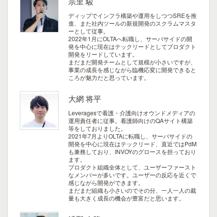
宗里 駿
ディップでインフラ構築や運用をしつつSREを推
進、また社内ツールの新規開発のスクラムマスタ
ーとして従事。
2022年1月にOLTAへ転職し、サーバサイドの開
発を中心に現在はテックリードとしてプロダクト
開発をリードしています。
まだまだ開発チームとして規模が小さいですが、
事業の成長を感じながら臨機応変に開発できると
ころが魅力だと思っています。
大網 将平
Leveragesで看護・介護向けオウンドメディアの
運用責任者に従事。看護師向けのQAサイト構築
等をしておりました。
2021年7月よりOLTAに転職し、サーバサイドの
開発を中心に現在はテックリード、直近ではPdM
も兼務しており、INVOYのグロースを担っており
ます。
プロダクト組織全体として、ユーザーファースト
なメンバーが多いです。ユーザーの反応を近くで
感じながら開発ができます。
まだまだ組織も小さいのでその分、一人一人の裁
量も大きく成長の機会が豊富だと思います。