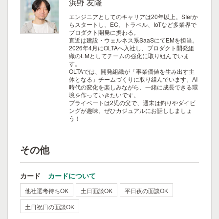
浜野 友隆
エンジニアとしてのキャリアは20年以上。SIerか
らスタートし、EC、トラベル、IoTなど多業界で
プロダクト開発に携わる。
直近は建設・ウェルネス系SaaSにてEMを担当。
2026年4月にOLTAへ入社し、プロダクト開発組
織のEMとしてチームの強化に取り組んでいま
す。
OLTAでは、開発組織が「事業価値を生み出す主
体となる」チームづくりに取り組んでいます。AI
時代の変化を楽しみながら、一緒に成長できる環
境を作っていきたいです。
プライベートは2児の父で、週末は釣りやダイビ
ングが趣味。ぜひカジュアルにお話ししましょ
う！
その他
カード
カードについて
他社選考待ちOK
土日面談OK
平日夜の面談OK
土日祝日の面談OK