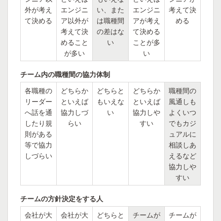
外が考え
エンジニ
い、また
エンジニ
考えて決
て決める
ア以外が
は職種間
アが考え
める
考えて決
の差はな
て決める
めること
い
ことが多
が多い
い
チーム内の職種間の協力体制
各職種の
どちらか
どちらと
どちらか
職種間の
リーダー
といえば
もいえな
といえば
風通しも
へ話を通
協力しづ
い
協力しや
よくいつ
したり規
らい
すい
でもカジ
則がある
ュアルに
等で協力
相談しあ
しづらい
えるなど
協力しや
すい
チームの方針決定をする人
会社が大
会社が大
どちらと
チームが
チームが