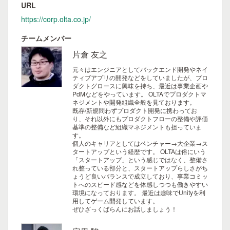
URL
https://corp.olta.co.jp/
チームメンバー
片倉 友之
元々はエンジニアとしてバックエンド開発やネイ
ティブアプリの開発などをしていましたが、プロ
ダクトグロースに興味を持ち、最近は事業企画や
PdMなどをやっています。
OLTAでプロダクトマ
ネジメントや開発組織全般を見ております。
既存/新規問わずプロダクト開発に携わってお
り、それ以外にもプロダクトフローの整備や評価
基準の整備など組織マネジメントも担っていま
す。
個人のキャリアとしてはベンチャー→大企業→ス
タートアップという経歴です。
OLTAは俗にいう
「スタートアップ」という感じではなく、整備さ
れ整っている部分と、スタートアップらしさがち
ょうど良いバランスで成立しており、事業コミッ
トへのスピード感などを体感しつつも働きやすい
環境になっております。
最近は趣味でUnityを利
用してゲーム開発しています。
ぜひざっくばらんにお話しましょう！