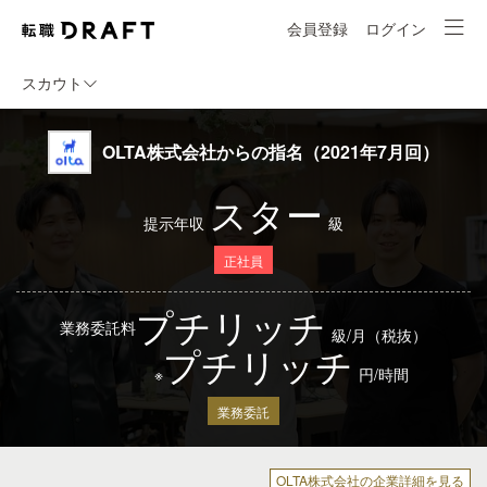
会員登録
ログイン
スカウト
OLTA株式会社からの指名（2021年7月回）
スター
提示年収
級
正社員
プチリッチ
業務委託料
級/月（税抜）
プチリッチ
※
円/時間
業務委託
OLTA株式会社の企業詳細を見る