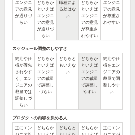
エンジニ
どちらか
職種によ
どちらか
エンジニ
アの意見
といえば
る差はな
といえば
アの意見
が通りづ
エンジニ
い
エンジニ
が尊重さ
らい
アの意見
アの意見
れやすい
が通りづ
が尊重さ
らい
れやすい
スケジュール調整のしやすさ
納期や仕
どちらか
どちらと
どちらか
納期や仕
様が優先
といえば
もいえな
といえば
様をエン
されやす
エンジニ
い
エンジニ
ジニアの
く、エン
アの裁量
アの裁量
裁量で調
ジニアの
で調整し
で調整し
整しやす
裁量では
づらい
やすい
い
調整しづ
らい
プロダクトの内容を決める人
主にエン
どちらか
どちらと
どちらか
主にエン
ジニア以
といえば
もいえな
といえば
ジニアが