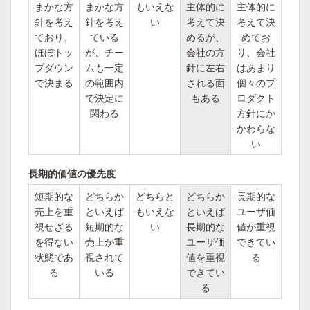
まかな方
まかな方
もいえな
主体的に
主体的に
針を考え
針を考え
い
考えて決
考えて決
ており、
ている
めるが、
めてお
ほぼトッ
が、チー
会社の方
り、会社
プダウン
ムも一定
針に左右
はあまり
で決まる
の範囲内
される面
個々のプ
で決定に
もある
ロダクト
関わる
方針にか
かわらな
い
長期的価値の優先度
短期的な
どちらか
どちらと
どちらか
長期的な
売上を重
といえば
もいえな
といえば
ユーザ価
視せざる
短期的な
い
長期的な
値が重視
を得ない
売上が重
ユーザ価
できてい
状態であ
視されて
値を重視
る
る
いる
できてい
る