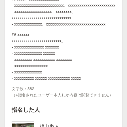
- xxxxxxxxxxxxxxxxxxxxxxxxx、xxxxxxxxxxxxxxxxxxxxxxxx
- xxxxxxxxxxxxxxxxxxx、xxxxxxxx、
xxxxxxxxxxxxxxxxxxxxxxxxxxxxxx
- xxxxxxxxxxxxxx、xxxxxxxxxxxxxxxxxxxxxxxxxxxxxx
## xxxxxx
xxxxxxxxxxxxxxxxxxxxxxxxx。
- xxxxxxxxxxxxxxx xxxxxxx
- xxxxxxxxxxxxxx xxxxxx
- xxxxxxxxx xxxxxxxxxxx xxxxxxxx
- xxxxxxxxxxxxxxxxx
- xxxxxxxxxxxxxx
- xxxxxxxxxx xxxxxx xxxxxxxxxxx xxxxx
文字数：382
（※指名されたユーザー本人しか内容は閲覧できません）
指名した人
橋山 牧人